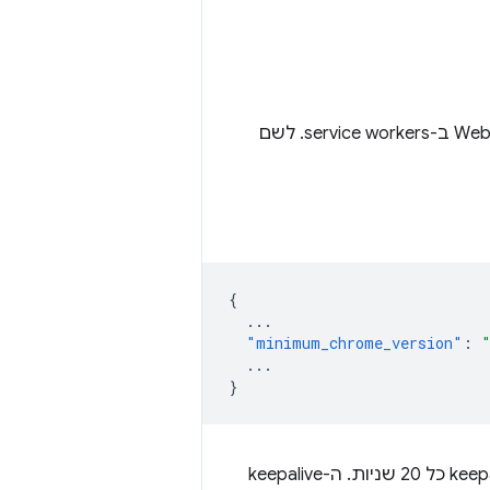
קודם כל, צריך לוודא שהתוסף פועל רק בגרסאות Chrome שתומכות ב-WebSockets ב-service workers. לשם
{
...
"minimum_chrome_version"
:
...
}
אחר כך אפשר לשמור על פעילות של Service Worker על ידי שליחת הודעת keepalive כל 20 שניות. ה-keepalive