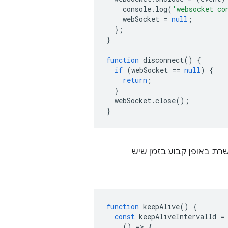
console
.
log
(
'websocket co
webSocket
=
null
;
};
}
function
disconnect
()
{
if
(
webSocket
==
null
)
{
return
;
}
webSocket
.
close
();
}
שרת באופן קבוע בזמן שיש
function
keepAlive
()
{
const
keepAliveIntervalId
=
()
=
>
{