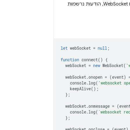
מתחיל ברגע ש-service worker מתחבר ל-WebSocket. בדוגמה הבאה של לקוח WebSocket, הודעות נרשמות
let
webSocket
=
null
;
function
connect
()
{
webSocket
=
new
WebSocket
(
'
webSocket
.
onopen
=
(
event
)
console
.
log
(
'websocket op
keepAlive
();
};
webSocket
.
onmessage
=
(
even
console
.
log
(
`websocket re
};
webSocket
.
onclose
=
(
event
)