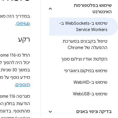
שימוש בפלטפורמת
האינטרנט
במדריך הזה מוסבר איך להתחבר ל-et
שימוש ב-Web
Sockets ב-
.
GitHub
Service Workers
רקע
טיפול בקבצים במערכת
ההפעלה של Chrome
החל מ-Chrome 116, יש תמיכה משופרת ב
הקלטת אודיו וצילום מסך
שימוש במיקום גיאוגרפי
מידע נוסף על מחזור החיים של worker
שימוש ב-Web
HID
תוספים
.
שימוש ב-Web
USB
בדיקה וניפוי באגים