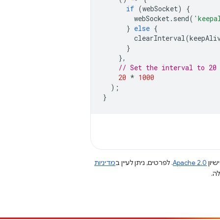
if
(
webSocket
)
{
webSocket
.
send
(
'keepa
}
else
{
clearInterval
(
keepAli
}
},
// Set the interval to 20
20
*
1000
);
}
שיון
Apache 2.0
. לפרטים, ניתן לעיין ב
מדיניות