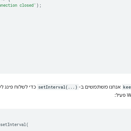
nnection closed'
);
kee
אנחנו משתמשים ב-
setInterval(...)
כדי לשלוח פינג ל
setInterval
(