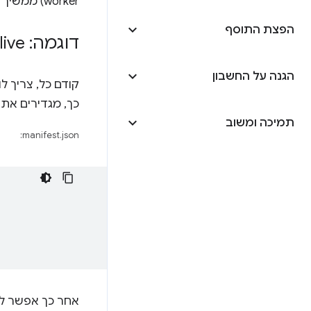
worker) ממשיך לפעול.
הפצת התוסף
דוגמה: Web
live
הגנה על החשבון
כך, מגדירים את גרסת Chrome המינימלית
תמיכה ומשוב
manifest.json: