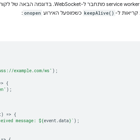
קריאות ל-
keepAlive()
כשמופעל האירוע
onopen
:
wss://example.com/ws'
);
=
>
{
en'
);
t
)
=
>
{
ceived message: 
${
event
.
data
}
`
);
=
>
{