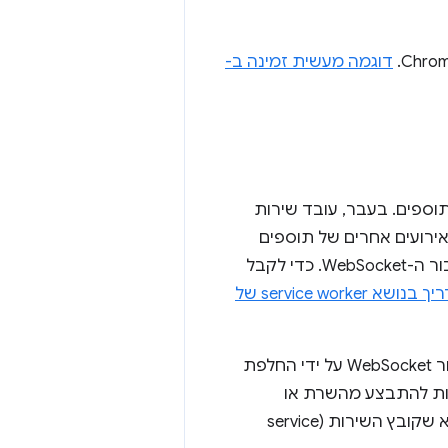
דוגמה מעשית זמינה ב-
service wo של תוספים. בעבר, עובד שירות
היה פעיל, אם לא התרחשו אירועים אחרים של תוספים
במשך 30 שניות. הפעולה הזו תסיים את פעולת ה-service worker ותסגור את חיבור ה-WebSocket. כדי לקבל
המדריך בנושא service worker של
מגרסה Chrome 116 ואילך, אפשר לשמור על פעילות של Service Worker עם חיבור WebSocket על ידי החלפת
ניות. הפעולות האלה יכולות להתבצע מהשרת או
מהתוסף. בדוגמה הבאה, נשלח הודעה רגילה מתוסף ל-Chrome לשרת כדי לוודא שקובץ השירות (service