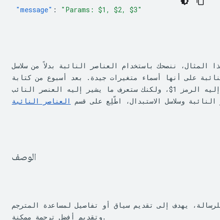
"message"
:
"Params: $1, $2, $3"
نائبة على أنها أسماء متغيرات جيدة. بعد أسبوع من كتابة
إليه الرمز 
$1
، ولكنك ستعرف ما يشير إليه العنصر النائب.

لنائبة وسلاسل الاستبدال، اطّلِع على قسم 
العناصر النائبة
الوصف
لرسالة، يهدف إلى تقديم سياق أو تفاصيل لمساعدة المترجم
وتقديم أفضل ترجمة ممكنة.