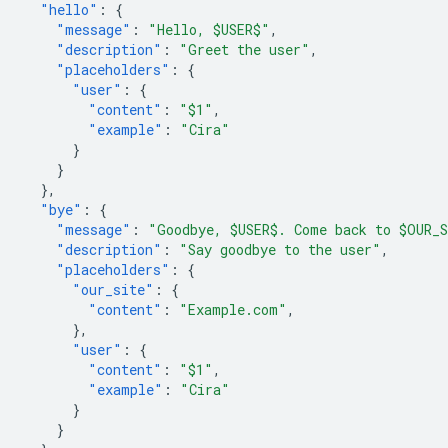
"hello"
:
{
"message"
:
"Hello, $USER$"
,
"description"
:
"Greet the user"
,
"placeholders"
:
{
"user"
:
{
"content"
:
"$1"
,
"example"
:
"Cira"
}
}
},
"bye"
:
{
"message"
:
"Goodbye, $USER$. Come back to $OUR_
"description"
:
"Say goodbye to the user"
,
"placeholders"
:
{
"our_site"
:
{
"content"
:
"Example.com"
,
},
"user"
:
{
"content"
:
"$1"
,
"example"
:
"Cira"
}
}