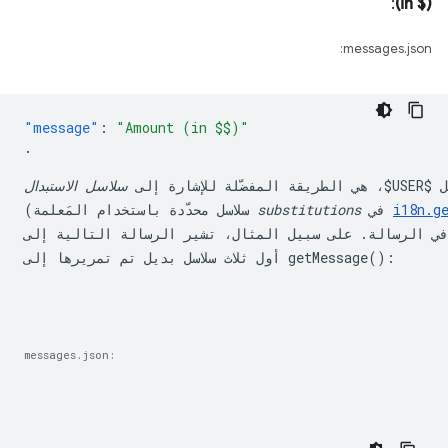
:
(in $)
messages.json:
"message"
:
ل 
$USER$
، هي الطريقة المفضّلة للإشارة إلى 
سلاسل الاستبدال
i18n.g
 في 
substitutions
(سلاسل محدّدة باستخدام المَعلمة 
ً في الرسالة. على سبيل المثال، تشير الرسالة التالية إلى
:
getMessage()
أول ثلاث سلاسل بديل تم تمريرها إلى 
messages.json: