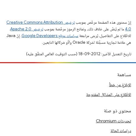
إنّ محتوى هذه الصفحة مرخّص بموجب
ترخيص Creative Commons Attribution
4.0‏
ما لم يُنصّ على خلاف ذلك، ونماذج الرموز مرخّصة بموجب
ترخيص Apache 2.0‏
.
للاطّلاع على التفاصيل، يُرجى مراجعة
سياسات موقع Google Developers‏
. إنّ Java
هي علامة تجارية مسجَّلة لشركة Oracle و/أو شركائها التابعين.
تاريخ التعديل الأخير: 2012-09-18 (حسب التوقيت العالمي المتفَّق عليه)
مساهمة
الإبلاغ عن خطأ
الاطّلاع على المشاكل المفتوحة
محتوى ذو صلة
تحديثات Chromium
دراسات الحالة