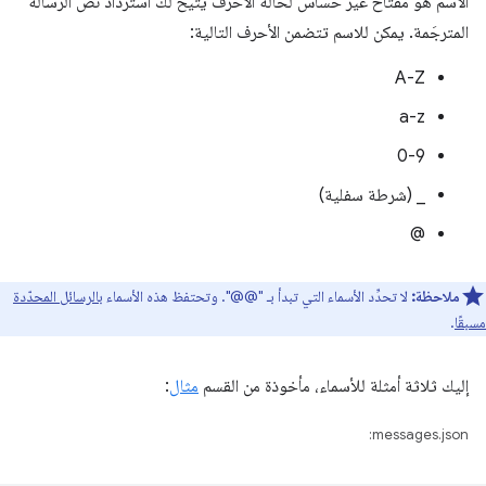
الاسم هو مفتاح غير حسّاس لحالة الأحرف يتيح لك استرداد نص الرسالة
المترجَمة. يمكن للاسم تتضمن الأحرف التالية:
A-Z
a-z
0-9
_ (شرطة سفلية)
@
ملاحظة:
لا تحدِّد الأسماء التي تبدأ بـ "@@". وتحتفظ هذه الأسماء
بالرسائل المحدّدة
مسبقًا
.
إليك ثلاثة أمثلة للأسماء، مأخوذة من القسم
مثال
:
messages.json: