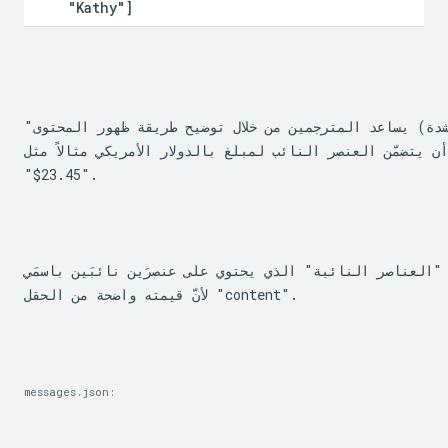
 "Kathy"]
"المثال" (اختياري، ولكن يُنصح به بشدة) يساعد المترجمين من خلال توضيح طريقة ظهور المحتوى

"$23.45"
.
ر النائبة" الذي يحتوي على عنصرَين نائبَين باسمَي "our_site" و"user". لا يحتوي العنصر النائب "our_site" على عنصر "example"
لأنّ قيمته واضحة من الحقل "content".
messages.json: