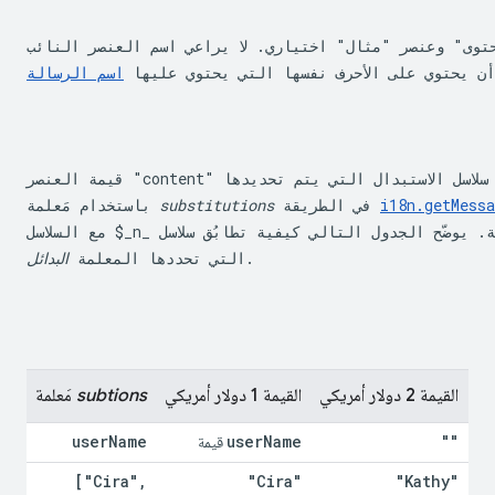
توى" وعنصر "مثال" اختياري. لا يراعي اسم العنصر النائب
أن يحتوي على الأحرف نفسها التي يحتوي عليها 
اسم الرسالة
قيمة العنصر "content" هي سلسلة يمكن أن تشير إلى سلاسل الاستبدال التي يتم تحديدها

i18n.getMessa
 في الطريقة 
substitutions
باستخدام مَعلمة 
 يوضّح الجدول التالي كيفية تطابُق سلاسل 
$_n_
 مع السلاسل.

.
التي تحددها المعلمة 
البدائل
القيمة 2 دولار أمريكي
القيمة 1 دولار أمريكي
subtions
مَعلمة 
user
Name
user
Name
""
قيمة 
["Cira"
,
"Cira"
"Kathy"