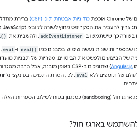
C אוכפת
מדיניות אבטחת תוכן (CSP)
ברירת מחדל ד
במדי
ם בשורה כך שישתמשו ב-
addEventListener
, ולהשבית את
l()
נו שבספריות שונות נעשה שימוש במבנים כמו
eval()
ו-
eval
,
ה של הביצועים ולפשט את הביטויים. ספריות של תבניות מועדו
ו
Angular.js
) שתומכים ב-CSP באופן מובנה, אבל הרבה מ
לעולם של תוספים ללא
eval
. לכן, הסרת התמיכה בפונקציונליות
תחים.
במאמר הזה מוצג ארגז חול (sandboxing) כמנגנון בטוח לשילוב
להשתמש בארגז חול?