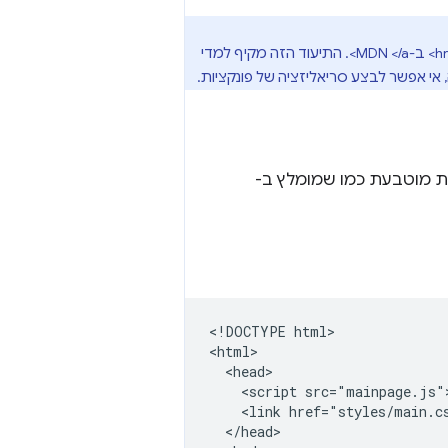
href="https://developer.mozilla.org/en/DOM/window.postMessage"><code>postMessage()</code> ב-MDN </a>. התיעוד הזה מקיף למדי
 אי אפשר לבצע סריאליזציה של פונקציות.
Ha, ויוצר ומקמפל תבנית מוטבעת כמו שמומלץ ב-
<!DOCTYPE html>

<html>

  <head>

    <script src="mainpage.js">
    <link href="styles/main.cs
  </head>
