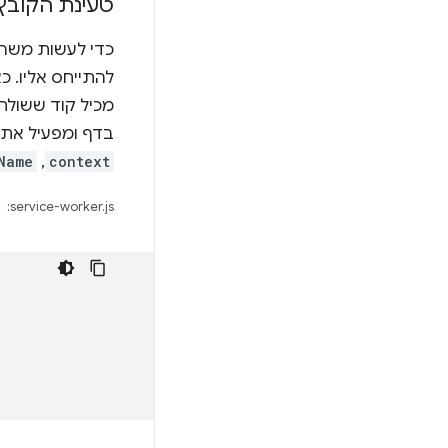
טעינת הקובץ 
כדי לעשות משהו 
להתייחס אליו. כאן, הקובץ sandbox.html נ
מכיל קוד ששולח
בדף ומפעיל את
context
,‏
Name
service-worker.js: