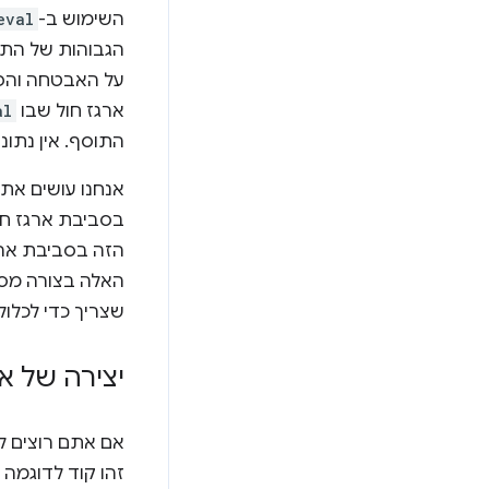
השימוש ב-
eval
הגבוהות של התוסף. יש
על האבטחה והפר
ארגז חול שבו
al
התוסף. אין נתונים, אין 
בסביבת ארגז חול
הזה בסביבת ארג
האלה בצורה מסו
שצריך כדי לכלו
יצירה של אר
אם אתם רוצים לה
זהו קוד לדוגמה של API קטן להעברת הודעות שנבנה על בסיס ספ