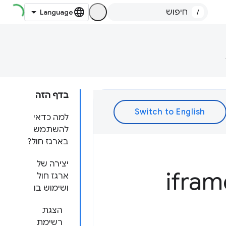
/
בדף הזה
למה כדאי
להשתמש
בארגז חול?
יצירה של
מסגרות iframe
ארגז חול
ושימוש בו
הצגת
רשימת