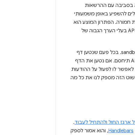
א בסביבה עם ההרשאות
ים להשפיע באופן משמעותי
 חמורה. הפתרון המוצע הוא
יכול להריץ קוד בלי גישה לנתונים של התוסף או לממשקי ה-API בעלי הערך הגבוה של
אנחנו עושים את זה על ידי ציון קובצי HTML ספציפיים בחבילת התוסף כקובצי sandbox. בכל פעם שנטען דף
API תיחסם. אם נטען את הדף
, לאפשר לו לפעול על ההודעות
פשוט הזה מספק לנו את כל מה
 ארגז החול ולהתחיל לעבוד
.
Handlebars
, והוא אמור לספק