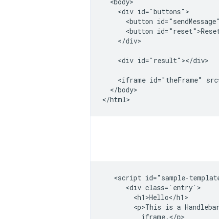
  <body>

    <div id="buttons">

      <button id="sendMessage"
      <button id="reset">Reset
    </div>

    <div id="result"></div>

    <iframe id="theFrame" src
  </body>

   <script id="sample-templat
      <div class='entry'>

        <h1>Hello</h1>

        <p>This is a Handlebar
          iframe.</p>
