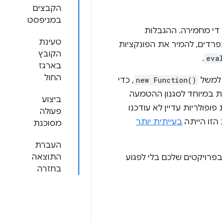
הקבצים
במניפסט
י מחמירה. ההגבלות
טעינת
ניות פשוטות: צריך להעביר את הסקריפט מחוץ לשורה לקובצי JavaScript נפרדים, להמיר את הפונקציות
הקובץ
.
eva
בארגז
החול
 למשל
new Function()
, כדי
ת במיוחד לסגנון ההטמעה
ביצוע
סגרות פופולריות עדיין לא עודכנו
פעולה
 הזו הייתה
בעייתית יותר
מסוכנת
העברת
התוצאה
 הספריות האלה בפרויקטים שלכם בלי לפגוע
בחזרה