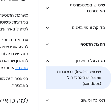
שימוש בפלטפורמת
האינטרנט
מערכת התוספים של hrome
בדיקה וניפוי באגים
לטיפול באירועי
עם זאת, ברור ל
הפצת התוסף
לבצע אופטימיזצי
הזה. יש כמה (כמ
הגנה על החשבון
למנגנון שתואם 
מהצפוי
עבור מפ
שימוש ב
-eval(
) במסגרות
iframe שבארגז חול
(sandbox)
באבטחה.
למה כדאי 
תמיכה ומשוב