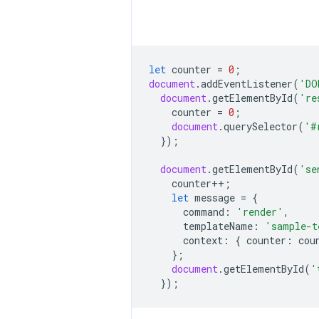
let
counter
=
0
;
document
.
addEventListener
(
'DO
document
.
getElementById
(
're
counter
=
0
;
document
.
querySelector
(
'#
});
document
.
getElementById
(
'se
counter
++
;
let
message
=
{
command
:
'render'
,
templateName
:
'sample-t
context
:
{
counter
:
cou
};
document
.
getElementById
(
'
});