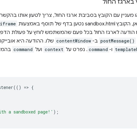
בארגז החול
מעניין עם הקובץ בסביבת ארגז החול, צריך לטעון אותו בהקשר
טען בדף של תוסף באמצעות
iframe
 הודעה לארגז החול בכל פעם שהמשתמש לוחץ על פעולת הדפד
postMessage()
ב-
contentWindow
שלו. ההודעה היא אובייקט
template
ו-
command
. נפרט על
context
ועל
command
בהמש
stener
(()
=
>
{
ith a sandboxed page!'
);