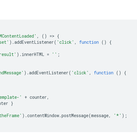
MContentLoaded'
,
()
=
>
{
set'
).
addEventListener
(
'click'
,
function
()
{
result'
).
innerHTML
=
''
;
ndMessage'
).
addEventListener
(
'click'
,
function
()
{
emplate-'
+
counter
,
nter
}
theFrame'
).
contentWindow
.
postMessage
(
message
,
'*'
);