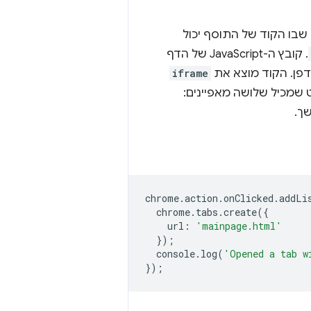
 שבו הקוד של התוסף יכול
. קובץ ה-JavaScript של הדף
פן. הקוד מוצא את
iframe
 שמכיל שלושה מאפיינים:
ך.
chrome
.
action
.
onClicked
.
addLi
chrome
.
tabs
.
create
({
url
:
'mainpage.html'
});
console
.
log
(
'Opened a tab w
});