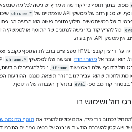
מסוכן בתוך תוסף כי לקוד שהוא מריץ יש גישה לכל מה שנמצ
 מגוון רחב של ממשקי API עוצמתיים של
chrome.*
שיכול
טיות של המשתמשים. חילוץ נתונים פשוט הוא הבעיה הכי פחות
ev
ממשקי API, אין בעיה.
, הוא יועבר אל
מקור ייחודי
, והגישה שלו לממשקי
chrome.*
ז חול לתוסף שלנו באמצעות
iframe
, נוכל להעביר לו הודעות
ימת ולחכות שהוא יעביר לנו בחזרה תוצאה. מנגנון ההודעות ה
ל בבטחה קוד מבוסס-
eval
בתהליך העבודה של התוסף.
גז חול ושימוש בו
תחיל לכתוב קוד מיד, אתם יכולים להוריד את
תוסף הדוגמה של
ריית התבניות