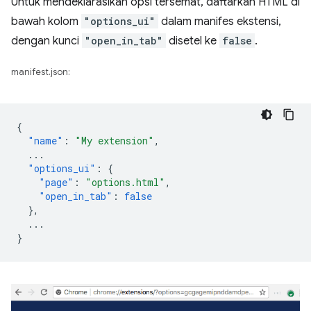
Untuk mendeklarasikan opsi tersemat, daftarkan HTML di
bawah kolom
"options_ui"
dalam manifes ekstensi,
dengan kunci
"open_in_tab"
disetel ke
false
.
manifest.json:
{
"name"
:
"My extension"
,
...
"options_ui"
:
{
"page"
:
"options.html"
,
"open_in_tab"
:
false
},
...
}