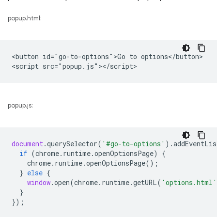
popup.html:
<button id="go-to-options">Go to options</button>

popup.js:
document
.
querySelector
(
'#go-to-options'
).
addEventLis
if
(
chrome
.
runtime
.
openOptionsPage
)
{
chrome
.
runtime
.
openOptionsPage
();
}
else
{
window
.
open
(
chrome
.
runtime
.
getURL
(
'options.html'
}
});