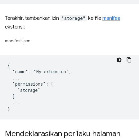
Terakhir, tambahkan izin
"storage"
ke file
manifes
ekstensi:
manifest.json:
{

  "name": "My extension",

  ...

  "permissions": [

    "storage"

  ]

  ...

Mendeklarasikan perilaku halaman