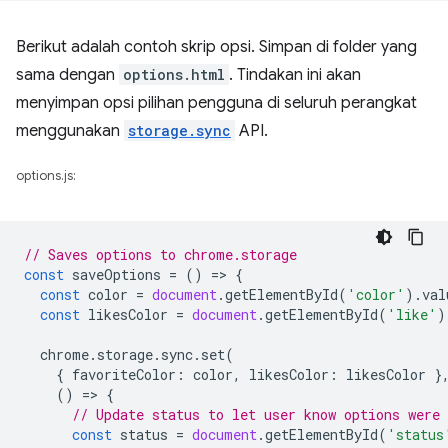
Berikut adalah contoh skrip opsi. Simpan di folder yang
sama dengan
options.html
. Tindakan ini akan
menyimpan opsi pilihan pengguna di seluruh perangkat
menggunakan
storage.sync
API.
options.js:
// Saves options to chrome.storage
const
saveOptions
=
()
=
>
{
const
color
=
document
.
getElementById
(
'color'
).
val
const
likesColor
=
document
.
getElementById
(
'like'
)
chrome
.
storage
.
sync
.
set
(
{
favoriteColor
:
color
,
likesColor
:
likesColor
}
()
=
>
{
// Update status to let user know options were 
const
status
=
document
.
getElementById
(
'status