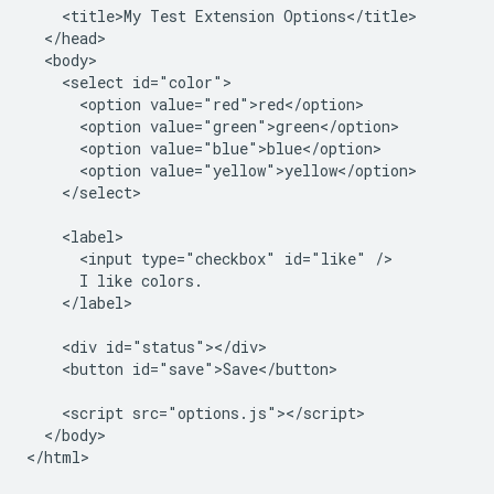
    <title>My Test Extension Options</title>

  </head>

  <body>

    <select id="color">

      <option value="red">red</option>

      <option value="green">green</option>

      <option value="blue">blue</option>

      <option value="yellow">yellow</option>

    </select>

    <label>

      <input type="checkbox" id="like" />

      I like colors.

    </label>

    <div id="status"></div>

    <button id="save">Save</button>

    <script src="options.js"></script>

  </body>
