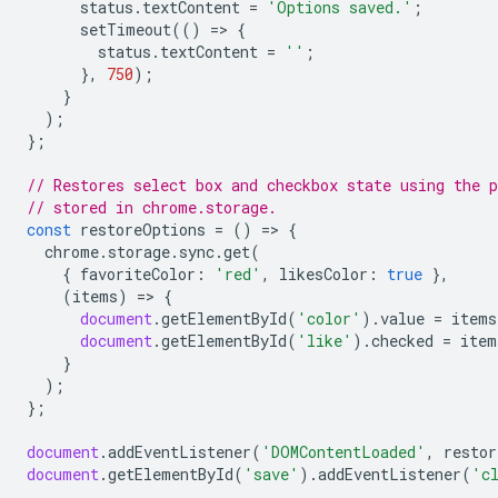
status
.
textContent
=
'Options saved.'
;
setTimeout
(()
=
>
{
status
.
textContent
=
''
;
},
750
);
}
);
};
// Restores select box and checkbox state using the p
// stored in chrome.storage.
const
restoreOptions
=
()
=
>
{
chrome
.
storage
.
sync
.
get
(
{
favoriteColor
:
'red'
,
likesColor
:
true
},
(
items
)
=
>
{
document
.
getElementById
(
'color'
).
value
=
items
document
.
getElementById
(
'like'
).
checked
=
item
}
);
};
document
.
addEventListener
(
'DOMContentLoaded'
,
restor
document
.
getElementById
(
'save'
).
addEventListener
(
'c