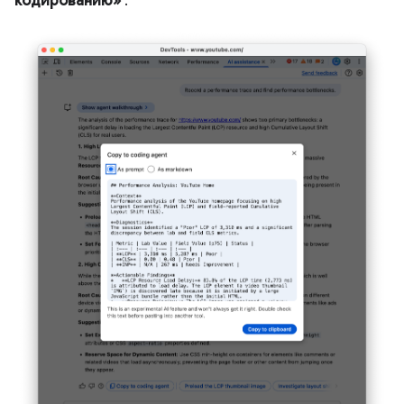
кодированию»
.