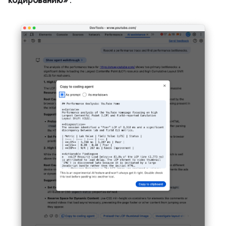
кодированию»
.