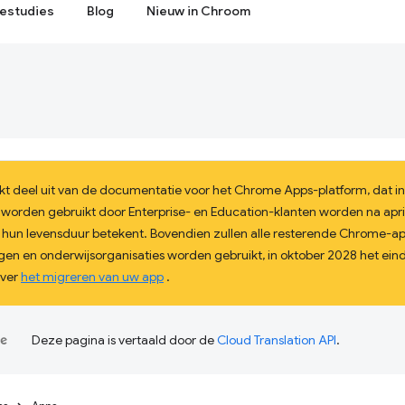
estudies
Blog
Nieuw in Chroom
t deel uit van de documentatie voor het Chrome Apps-platform, dat i
 worden gebruikt door Enterprise- en Education-klanten worden na apri
 hun levensduur betekent. Bovendien zullen alle resterende Chrome-
n en onderwijsorganisaties worden gebruikt, in oktober 2028 het eind
over
het migreren van uw app
.
Deze pagina is vertaald door de
Cloud Translation API
.