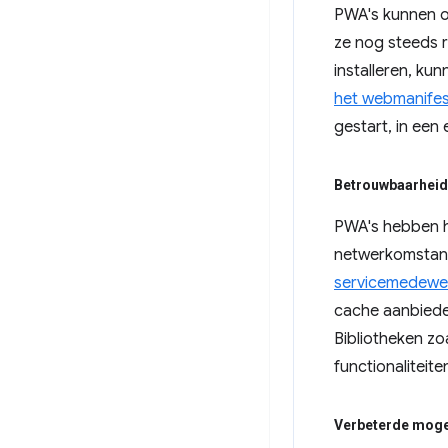
PWA's kunnen o
ze nog steeds r
installeren, k
het webmanife
gestart, in een
Betrouwbaarheid
PWA's hebben h
netwerkomstand
servicemedewe
cache aanbieden
Bibliotheken zo
functionaliteit
Verbeterde moge