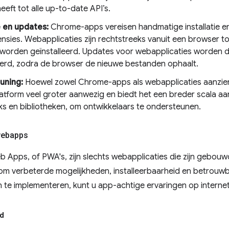
eft tot alle up-to-date API’s.
e en updates:
Chrome-apps vereisen handmatige installatie e
nsies. Webapplicaties zijn rechtstreeks vanuit een browser t
 worden geïnstalleerd. Updates voor webapplicaties worden d
rd, zodra de browser de nieuwe bestanden ophaalt.
uning:
Hoewel zowel Chrome-apps als webapplicaties aanzienl
atform veel groter aanwezig en biedt het een breder scala aan
s en bibliotheken, om ontwikkelaars te ondersteunen.
webapps
 Apps, of PWA's, zijn slechts webapplicaties die zijn gebou
om verbeterde mogelijkheden, installeerbaarheid en betrouw
en te implementeren, kunt u app-achtige ervaringen op internet
id