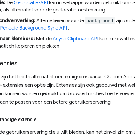
ie:
De
Geolocatie-API
kan in webapps worden gebruikt om de 
n, als alternatief voor de geolocatietoestemming.
ondverwerking:
Alternatieven voor de
background
zijn ond
Periodic Background Sync API
.
naar klembord:
Met de
Async Clipboard API
kunt u zowel tek
tisch kopiëren en plakken.
ensies
zijn het beste alternatief om te migreren vanuit Chrome App
extensies een optie zijn. Extensies zijn ook gebouwd met w
en kunnen worden gebruikt om browserfuncties toe te voegen 
aan te passen voor een betere gebruikerservaring.
tandige extensie
 de gebruikerservaring die u wilt bieden, kan het zinvol zijn