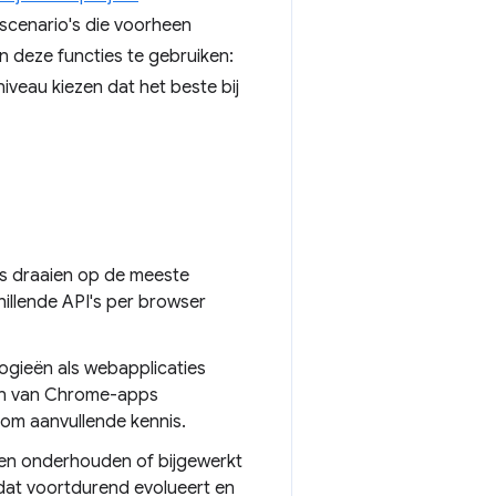
sscenario's die voorheen
n deze functies te gebruiken:
niveau kiezen dat het beste bij
s draaien op de meeste
illende API's per browser
gieën als webapplicaties
en van Chrome-apps
rom aanvullende kennis.
rden onderhouden of bijgewerkt
 dat voortdurend evolueert en