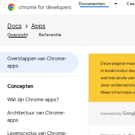
Documenten
Cas
Docs
Apps
Overzicht
Referentie
Overstappen van Chrome-
Deze pagina maak
apps
in kioskmodus die
wat het einde van
door onderneminge
Concepten
Meer informatie 
Wat zijn Chrome-apps?
Architectuur van Chrome-
apps
Levenscyclus van Chrome-