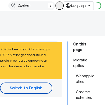
/
On this
n 2020 is beëindigd. Chrome-apps
page
l 2027 niet langer ondersteund,
Migratie
apps die in beheerde omgevingen
opties
e van hun levensduur bereiken.
Webapplic
aties
Chrome-
extensies