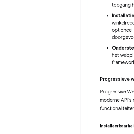
toegang he
Installati
winkelrece
optioneel
doorgevoe
Onderste
het webpl
framework
Progressieve 
Progressive Web
moderne API's 
functionaliteit
Installeerbaarhe