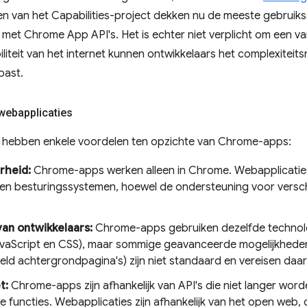
en van het Capabilities-project dekken nu de meeste gebruik
met Chrome App API's. Het is echter niet verplicht om een ​​va
biliteit van het internet kunnen ontwikkelaars het complexiteits
past.
webapplicaties
 hebben enkele voordelen ten opzichte van Chrome-apps:
rheid:
Chrome-apps werken alleen in Chrome. Webapplicatie
en besturingssystemen, hoewel de ondersteuning voor versch
van ontwikkelaars:
Chrome-apps gebruiken dezelfde technolo
vaScript en CSS), maar sommige geavanceerde mogelijkhed
eeld achtergrondpagina's) zijn niet standaard en vereisen daa
t:
Chrome-apps zijn afhankelijk van API's die niet langer wo
e functies. Webapplicaties zijn afhankelijk van het open web,