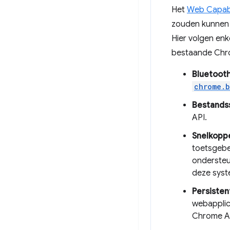
Het
Web Capabil
zouden kunnen 
Hier volgen en
bestaande Chr
Bluetoot
chrome.b
Bestands
API.
Snelkoppe
toetsgebe
ondersteu
deze sys
Persisten
webapplic
Chrome A