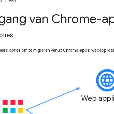
cs
Apps
gang van Chrome-a
pties
imaire opties om te migreren vanuit Chrome-apps: webapplica