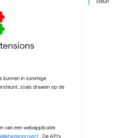
Steun
es kunnen in sommige
ersteunt, zoals draaien op de
en van een webapplicatie.
lijkhedenproject
. De API's