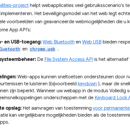
ities-project
helpt webapplicaties veel gebruiksscenario's t
implementeren. Het beveiligingsmodel van het web legt echt
kele voorbeelden van geavanceerde webmogelijkheden die u ku
ome App API's:
h- en USB-toegang:
Web Bluetooth
en
Web USB
bieden respec
luetooth
en
chrome.usb
.
systeembeheer:
De
File System Access API
is het alternatie
lingen:
Web-apps kunnen sneltoetsen ondersteunen door naa
urtenissen te luisteren (bijvoorbeeld
keydown
), maar de snel
nen zijn beperkt. Wanneer uw webapp in de modus Volledig s
teemsnelkoppelingen onderscheppen met de
Keyboard Lock 
te opslag:
Het aanvragen van toestemming
voor permanente
atie kan vergelijkbare mogelijkheden bieden als de toestemm
pps.