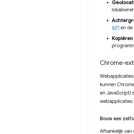
Geolocat
lokalisere
Achtergr
API
en de
Kopiëren 
programma
Chrome-ext
Webapplicaties 
kunnen Chrome-
en JavaScript) 
webapplicaties 
Bouw een zelfs
Afhankelijk van