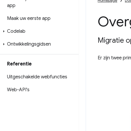
Homepage
Do
app
Over
Maak uw eerste app
Codelab
Migratie o
Ontwikkelingsgidsen
Er zijn twee pr
Referentie
Uitgeschakelde webfuncties
Web-API's