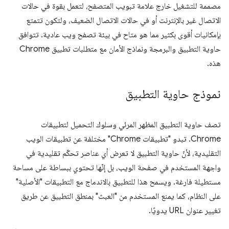
مصممة للتشغيل خارج علامة تبويب المتصفح، لتعمل بقوة في حالات
الاتصال غير بالإنترنت أو في حالات الاتصال الضعيف، ولتكون تتمتع
بإمكانيات أقوى بكثير مما هو متاح في بيئة تصفح ويب عادية. تتوافق
حاوية التطبيق والبرمجة ونماذج الأمان مع متطلبات تطبيق Chrome
هذه.
نموذج حاوية التطبيق
تصف حاوية التطبيق المظهر المرئي وسلوك التحميل لتطبيقات
Chrome. تبدو "تطبيقات Chrome" مختلفة عن تطبيقات الويب
التقليدية، لأنّ حاوية التطبيق لا تعرض أي عناصر تحكّم تقليدية في
واجهة المستخدم في صفحة الويب، بل إنّها تحتوي ببساطة على مساحة
مستطيلة فارغة. ويسمح هذا للتطبيق بالاندماج مع التطبيقات "الأصلية"
على النظام، كما يمنع المستخدم من "العبث" بمنطق التطبيق عن طريق
تغيير عنوان URL يدويًا.