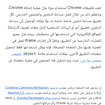
تعيد تطبيقات Chrome استخدام ميزة عزل عملية إضافة Chrome،
وتخطو ذلك من خلال فصل مساحة التخزين والمحتوى الخارجي. لكل
تطبيق مساحة تخزين خاصة خاصة به، ولا يمكنه الوصول إلى مساحة
التخزين لتطبيق آخر أو البيانات الشخصية (مثل ملفات تعريف الارتباط)
للمواقع الإلكترونية التي تستخدمها في متصفّحك. ويتم عزل جميع
العمليات الخارجية عن التطبيق. ونظرًا لأن إطارات iframe تعمل في
العملية نفسها مثل الصفحة المحيطة، فإنه يمكن استخدامها فقط لتحميل
صفحات التطبيق الأخرى. يمكنك استخدام علامة
object
لتضمين
محتوى خارجي
، حيث يتم تشغيل هذا المحتوى في عملية منفصلة عن
التطبيق.
إنّ محتوى هذه الصفحة مرخّص بموجب
ترخيص Creative Commons Attribution
4.0‏
ما لم يُنصّ على خلاف ذلك، ونماذج الرموز مرخّصة بموجب
ترخيص Apache 2.0‏
.
للاطّلاع على التفاصيل، يُرجى مراجعة
سياسات موقع Google Developers‏
. إنّ Java
هي علامة تجارية مسجَّلة لشركة Oracle و/أو شركائها التابعين.