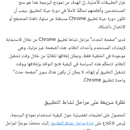
غرار التطبيقات الأصلية، إنّ الهدف من نموذج البرمجة هذا هو منح
المستخدمين وأنظمتهم تحكّمًا كاملاً في دورة حياة التطبيق. يجب أن
تكون دورة حياة تطبيق Chrome مستقلة عن سلوك نافذة المتصفح أو
الاتصال بالشبكة.
تدير "صفحة الحدث" مراحل نشاط تطبيق Chrome من خلال الاستجابة
لإيماءات المستخدم وأحداث النظام. هذه الصفحة غير مرئية، وهي
موجودة في الخلفية فقط، ويمكن إغلاقها تلقائيًا من خلال وقت تشغيل
النظام. تتحكّم هذه السياسة في كيفية فتح النوافذ وإغلاقها ووقت
تشغيل التطبيق أو إنهائه. لا يمكن أن يكون هناك سوى "صفحة حدث"
واحدة لتطبيق Chrome.
نظرة سريعة على مراحل نشاط التطبيق
للحصول على تعليمات تفصيلية حول كيفية استخدام نموذج البرمجة،
يُرجى الاطّلاع على
إدارة مراحل نشاط التطبيق
. إليك ملخصًا موجزًا لمراحل