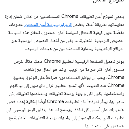
يحمي نموذج أمان تطبيقات Chrome المستخدمين من خلال ضمان إدارة
معلوماتهم بطريقة آمنة. يتضمن
الالتزام بسياسة أمان المحتوى
معلومات
مفصّلة حول كيفية الامتثال لسياسة أمان المحتوى. تحظر هذه السياسة
النصوص البرمجية الخطيرة، ما يقلل من أخطاء النصوص البرمجية عبر
المواقع الإلكترونية وحماية المستخدمين من هجمات الوسيط.
يوفر تحميل الصفحة الرئيسية لتطبيق Chrome محليًا مكانًا لفرض
مستوى أمان أكثر صرامة من الويب. وكما هو الحال مع إضافات
Chrome، يجب أن يوافق المستخدمون صراحةً على الوثوق بتطبيق
Chrome عند التثبيت، لأنها تمنح التطبيق الإذن بالوصول إلى بياناتهم
واستخدامها. يكون لكل واجهة برمجة تطبيقات يستخدمها تطبيقك إذن
خاص بها. يوفّر نموذج أمان تطبيقات Chrome أيضًا إمكانية إعداد فصل
الامتيازات على أساس كل نافذة. ويسمح لك هذا بتقليل الرمز البرمجي في
تطبيقك الذي يمكنه الوصول إلى واجهات برمجة التطبيقات الخطيرة مع
الاستمرار في استخدامها.