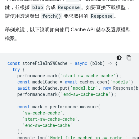
鍵，並根據
blob
合成
Response
。如要直接下載模型，
請使用透過發出
fetch()
要求取得的
Response
。
舉例來說，以下說明如何使用 Cache API 儲存及還原模型
檔案。
const
storeFileInSWCache
=
async
(
blob
)
=
>
{
try
{
performance
.
mark
(
'start-sw-cache-cache'
);
const
modelCache
=
await
caches
.
open
(
'models'
);
await
modelCache
.
put
(
'model.bin'
,
new
Response
(
b
performance
.
mark
(
'end-sw-cache-cache'
);
const
mark
=
performance
.
measure
(
'sw-cache-cache'
,
'start-sw-cache-cache'
,
'end-sw-cache-cache'
);
console
.
log
(
'Model file cached in sw-cache.'
,
ma