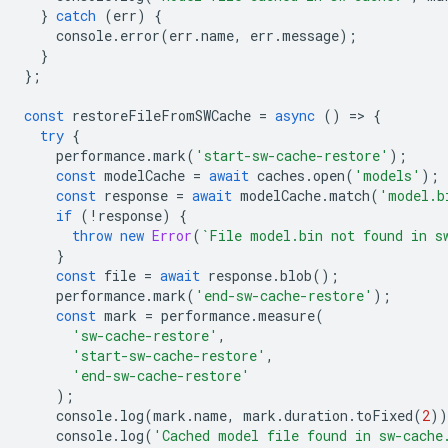
}
catch
(
err
)
{
console
.
error
(
err
.
name
,
err
.
message
);
}
};
const
restoreFileFromSWCache
=
async
()
=
>
{
try
{
performance
.
mark
(
'start-sw-cache-restore'
);
const
modelCache
=
await
caches
.
open
(
'models'
);
const
response
=
await
modelCache
.
match
(
'model.b
if
(
!
response
)
{
throw
new
Error
(
`File model.bin not found in s
}
const
file
=
await
response
.
blob
();
performance
.
mark
(
'end-sw-cache-restore'
);
const
mark
=
performance
.
measure
(
'sw-cache-restore'
,
'start-sw-cache-restore'
,
'end-sw-cache-restore'
);
console
.
log
(
mark
.
name
,
mark
.
duration
.
toFixed
(
2
))
console
.
log
(
'Cached model file found in sw-cache