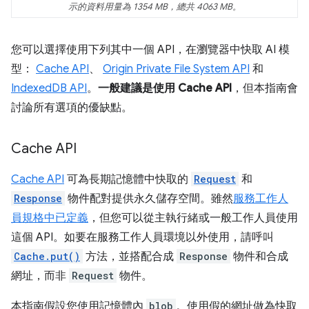
示的資料用量為 1354 MB，總共 4063 MB。
您可以選擇使用下列其中一個 API，在瀏覽器中快取 AI 模
型：
Cache API
、
Origin Private File System API
和
IndexedDB API
。
一般建議是使用 Cache API
，但本指南會
討論所有選項的優缺點。
Cache API
Cache API
可為長期記憶體中快取的
Request
和
Response
物件配對提供永久儲存空間。雖然
服務工作人
員規格中已定義
，但您可以從主執行緒或一般工作人員使用
這個 API。如要在服務工作人員環境以外使用，請呼叫
Cache.put()
方法，並搭配合成
Response
物件和合成
網址，而非
Request
物件。
本指南假設您使用記憶體內
blob
。使用假的網址做為快取