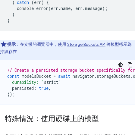
}
catch
(
err
)
{
console
.
error
(
err
.
name
,
err
.
message
);
}
}
提示
：在支援的瀏覽器中，使用
Storage Buckets API
將模型標示為
持續存在：
// Create a persisted storage bucket specifically fo
const
modelsBucket
=
await
navigator
.
storageBuckets
.
  durability: '
strict
'
persisted
:
true
,
});
特殊情況：使用硬碟上的模型