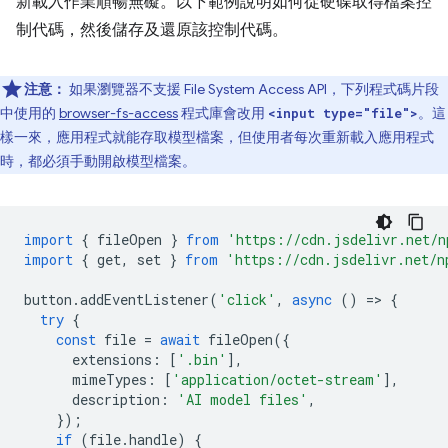
新載入作業順暢無礙。以下範例說明如何從硬碟取得檔案控
制代碼，然後儲存及還原該控制代碼。
注意：
如果瀏覽器不支援 File System Access API，下列程式碼片段
中使用的
browser-fs-access
程式庫會改用
。這
<input type="file">
樣一來，應用程式就能存取模型檔案，但使用者每次重新載入應用程式
時，都必須手動開啟模型檔案。
import
{
fileOpen
}
from
'https://cdn.jsdelivr.net/n
import
{
get
,
set
}
from
'https://cdn.jsdelivr.net/n
button
.
addEventListener
(
'click'
,
async
()
=
>
{
try
{
const
file
=
await
fileOpen
({
extensions
:
[
'.bin'
],
mimeTypes
:
[
'application/octet-stream'
],
description
:
'AI model files'
,
});
if
(
file
.
handle
)
{