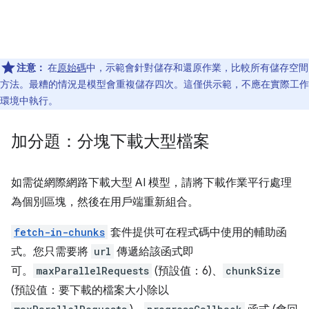
注意：
在
原始碼
中，示範會針對儲存和還原作業，比較所有儲存空間
方法。最糟的情況是模型會重複儲存四次。這僅供示範，不應在實際工作
環境中執行。
加分題：分塊下載大型檔案
如需從網際網路下載大型 AI 模型，請將下載作業平行處理
為個別區塊，然後在用戶端重新組合。
fetch-in-chunks
套件提供可在程式碼中使用的輔助函
式。您只需要將
url
傳遞給該函式即
可。
maxParallelRequests
(預設值：6)、
chunkSize
(預設值：要下載的檔案大小除以