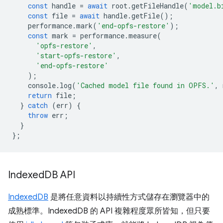
const
handle
=
await
root
.
getFileHandle
(
'model.b
const
file
=
await
handle
.
getFile
();
performance
.
mark
(
'end-opfs-restore'
);
const
mark
=
performance
.
measure
(
'opfs-restore'
,
'start-opfs-restore'
,
'end-opfs-restore'
);
console
.
log
(
'Cached model file found in OPFS.'
,
return
file
;
}
catch
(
err
)
{
throw
err
;
}
};
Indexed
DB API
IndexedDB
是將任意資料以持續性方式儲存在瀏覽器中的
成熟標準。IndexedDB 的 API 複雜程度眾所皆知，但只要