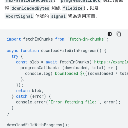
maxParallelRequests
)、
progressCallback
函式 (會回
報
downloadedBytes
和總
fileSize
)，以及
AbortSignal
信號的
signal
皆為選用項目。
import
fetchInChunks
from
'fetch-in-chunks'
;
async
function
downloadFileWithProgress
()
{
try
{
const
blob
=
await
fetchInChunks
(
'https://exampl
progressCallback
:
(
downloaded
,
total
)
=
>
{
console
.
log
(
`Downloaded 
${
((
downloaded
/
tot
},
});
return
blob
;
}
catch
(
error
)
{
console
.
error
(
'Error fetching file:'
,
error
);
}
}
downloadFileWithProgress
();