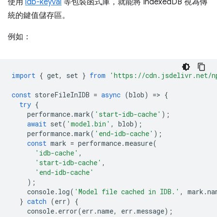
使用
idb-keyval
等包裝函式庫，就能將 IndexedDB 視為傳
統的鍵值儲存區。
例如：
import
{
get
,
set
}
from
'https://cdn.jsdelivr.net/n
const
storeFileInIDB
=
async
(
blob
)
=
>
{
try
{
performance
.
mark
(
'start-idb-cache'
);
await
set
(
'model.bin'
,
blob
);
performance
.
mark
(
'end-idb-cache'
);
const
mark
=
performance
.
measure
(
'idb-cache'
,
'start-idb-cache'
,
'end-idb-cache'
);
console
.
log
(
'Model file cached in IDB.'
,
mark
.
na
}
catch
(
err
)
{
console
.
error
(
err
.
name
,
err
.
message
);