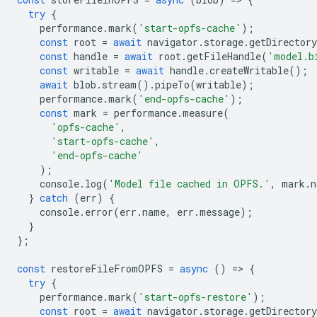
try
{
performance
.
mark
(
'start-opfs-cache'
);
const
root
=
await
navigator
.
storage
.
getDirectory
const
handle
=
await
root
.
getFileHandle
(
'model.b
const
writable
=
await
handle
.
createWritable
();
await
blob
.
stream
().
pipeTo
(
writable
);
performance
.
mark
(
'end-opfs-cache'
);
const
mark
=
performance
.
measure
(
'opfs-cache'
,
'start-opfs-cache'
,
'end-opfs-cache'
);
console
.
log
(
'Model file cached in OPFS.'
,
mark
.
n
}
catch
(
err
)
{
console
.
error
(
err
.
name
,
err
.
message
);
}
};
const
restoreFileFromOPFS
=
async
()
=
>
{
try
{
performance
.
mark
(
'start-opfs-restore'
);
const
root
=
await
navigator
.
storage
.
getDirectory