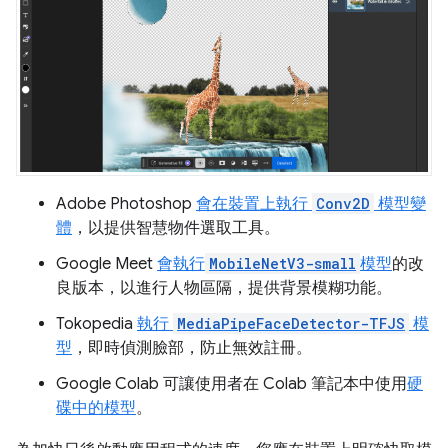
Adobe Photoshop
會在裝置上執行
Conv2D
模型變
體
，以提供智慧物件選取工具。
Google Meet
會執行
MobileNetV3-small
模型
的改
良版本，以進行人物區隔，提供背景模糊功能。
Tokopedia
執行
MediaPipeFaceDetector-TFJS
模
型
，即時偵測臉部，防止無效註冊。
Google Colab 可讓使用者在 Colab 筆記本中使用
硬
碟中的模型
。