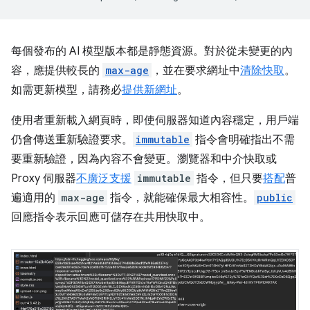
每個發布的 AI 模型版本都是靜態資源。對於從未變更的內
容，應提供較長的
max-age
，並在要求網址中
清除快取
。
如需更新模型，請務必
提供新網址
。
使用者重新載入網頁時，即使伺服器知道內容穩定，用戶端
仍會傳送重新驗證要求。
immutable
指令會明確指出不需
要重新驗證，因為內容不會變更。瀏覽器和中介快取或
Proxy 伺服器
不廣泛支援
immutable
指令，但只要
搭配
普
遍適用的
max-age
指令，就能確保最大相容性。
public
回應指令表示回應可儲存在共用快取中。