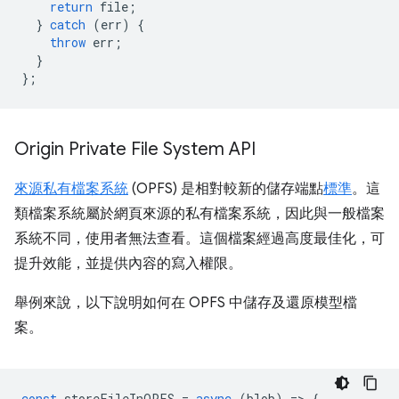
return
file
;
}
catch
(
err
)
{
throw
err
;
}
};
Origin Private File System API
來源私有檔案系統
(OPFS) 是相對較新的儲存端點
標準
。這
類檔案系統屬於網頁來源的私有檔案系統，因此與一般檔案
系統不同，使用者無法查看。這個檔案經過高度最佳化，可
提升效能，並提供內容的寫入權限。
舉例來說，以下說明如何在 OPFS 中儲存及還原模型檔
案。
const
storeFileInOPFS
=
async
(
blob
)
=
>
{