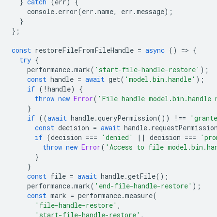
}
catch
(
err
)
{
console
.
error
(
err
.
name
,
err
.
message
);
}
};
const
restoreFileFromFileHandle
=
async
()
=
>
{
try
{
performance
.
mark
(
'start-file-handle-restore'
);
const
handle
=
await
get
(
'model.bin.handle'
);
if
(
!
handle
)
{
throw
new
Error
(
'File handle model.bin.handle 
}
if
((
await
handle
.
queryPermission
())
!==
'grant
const
decision
=
await
handle
.
requestPermissio
if
(
decision
===
'denied'
||
decision
===
'pro
throw
new
Error
(
'Access to file model.bin.ha
}
}
const
file
=
await
handle
.
getFile
();
performance
.
mark
(
'end-file-handle-restore'
);
const
mark
=
performance
.
measure
(
'file-handle-restore'
,
'start-file-handle-restore'
,