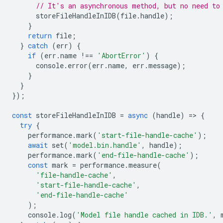
// It's an asynchronous method, but no need to
storeFileHandleInIDB
(
file
.
handle
);
}
return
file
;
}
catch
(
err
)
{
if
(
err
.
name
!==
'AbortError'
)
{
console
.
error
(
err
.
name
,
err
.
message
);
}
}
});
const
storeFileHandleInIDB
=
async
(
handle
)
=
>
{
try
{
performance
.
mark
(
'start-file-handle-cache'
);
await
set
(
'model.bin.handle'
,
handle
);
performance
.
mark
(
'end-file-handle-cache'
);
const
mark
=
performance
.
measure
(
'file-handle-cache'
,
'start-file-handle-cache'
,
'end-file-handle-cache'
);
console
.
log
(
'Model file handle cached in IDB.'
,