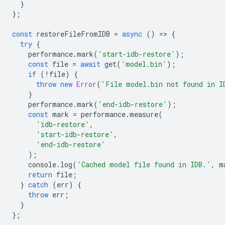
}
};
const
restoreFileFromIDB
=
async
()
=
>
{
try
{
performance
.
mark
(
'start-idb-restore'
);
const
file
=
await
get
(
'model.bin'
);
if
(
!
file
)
{
throw
new
Error
(
'File model.bin not found in I
}
performance
.
mark
(
'end-idb-restore'
);
const
mark
=
performance
.
measure
(
'idb-restore'
,
'start-idb-restore'
,
'end-idb-restore'
);
console
.
log
(
'Cached model file found in IDB.'
,
m
return
file
;
}
catch
(
err
)
{
throw
err
;
}
};