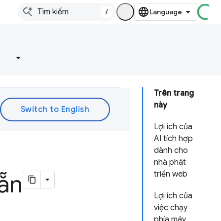
/
e
Trên trang
này
Lợi ích của
AI tích hợp
dành cho
nhà phát
triển web
sẵn
Lợi ích của
việc chạy
phía máy