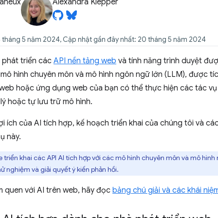
Baheux
Alexandra Klepper
4 tháng 5 năm 2024, Cập nhật gần đây nhất: 20 tháng 5 năm 2024
 phát triển các
API nền tảng web
và tính năng trình duyệt đượ
, mô hình chuyên môn và
mô hình ngôn ngữ lớn (LLM)
, được tí
g web hoặc ứng dụng web của bạn có thể thực hiện các tác vụ
 lý hoặc tự lưu trữ mô hình.
i ích của AI tích hợp, kế hoạch triển khai của chúng tôi và cá
ụ này.
triển khai các API AI tích hợp với các mô hình chuyên môn và mô hình n
hử nghiệm và giải quyết ý kiến phản hồi.
m quen với AI trên web, hãy đọc
bảng chú giải và các khái niệ