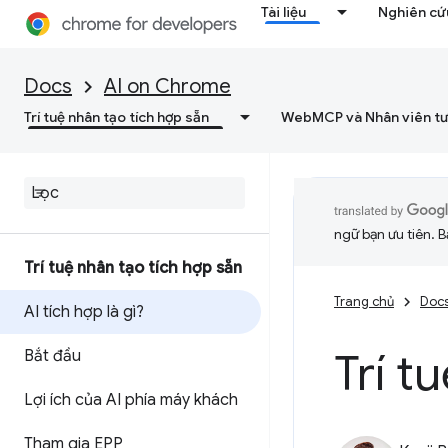
Tài liệu
Nghiên cứu
Docs
AI on Chrome
Trí tuệ nhân tạo tích hợp sẵn
WebMCP và Nhân viên tư
ngữ bạn ưu tiên. B
Trí tuệ nhân tạo tích hợp sẵn
Trang chủ
Doc
AI tích hợp là gì?
Trí t
Bắt đầu
Lợi ích của AI phía máy khách
Tham gia EPP