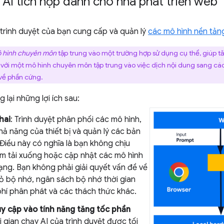
a AI tích hợp dành cho nhà phát triển web
, trình duyệt của bạn cung cấp và quản lý
các mô hình nền tản
 hình chuyên môn
tập trung vào một trường hợp sử dụng cụ thể, giúp tăn
với một mô hình chuyên môn tập trung vào việc dịch nội dung sang c
về phần cứng.
 lại những lợi ích sau:
hai
: Trình duyệt phân phối các mô hình,
hả năng của thiết bị và quản lý các bản
 Điều này có nghĩa là bạn không chịu
ệm tải xuống hoặc cập nhật các mô hình
ạng. Bạn không phải giải quyết vấn đề về
bỏ bộ nhớ, ngân sách bộ nhớ thời gian
phí phân phát và các thách thức khác.
y cập vào tính năng tăng tốc phần
i gian chạy AI của trình duyệt được tối