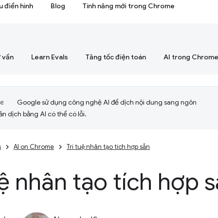
 điển hình
Blog
Tính năng mới trong Chrome
 vấn
Learn Evals
Tăng tốc điện toán
AI trong Chrom
Google sử dụng công nghệ AI để dịch nội dung sang ngôn
ản dịch bằng AI có thể có lỗi.
s
AI on Chrome
Trí tuệ nhân tạo tích hợp sẵn
uệ nhân tạo tích hợp 