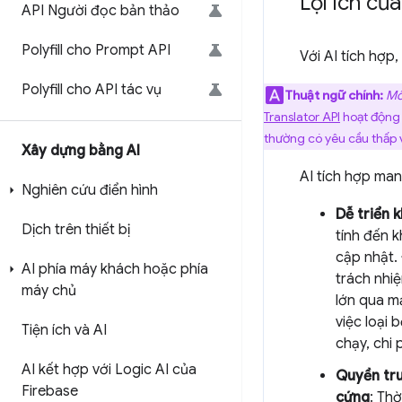
Lợi ích củ
API Người đọc bản thảo
Polyfill cho Prompt API
Với AI tích hợp
Polyfill cho API tác vụ
Thuật ngữ chính:
Mô
Translator API
hoạt động 
thường có yêu cầu thấp 
Xây dựng bằng AI
AI tích hợp mang
Nghiên cứu điển hình
Dễ triển k
Dịch trên thiết bị
tính đến k
cập nhật.
AI phía máy khách hoặc phía
trách nhi
máy chủ
lớn qua m
việc loại 
Tiện ích và AI
chạy, chi 
AI kết hợp với Logic AI của
Quyền tru
Firebase
cứng
: Thờ