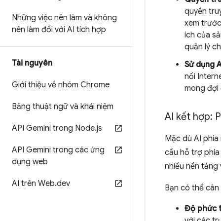
quyền tru
Những việc nên làm và không
xem trước
nên làm đối với AI tích hợp
ích của s
quản lý ch
Tài nguyên
Sử dụng A
nối Inter
Giới thiệu về nhóm Chrome
mong đợi 
Bảng thuật ngữ và khái niệm
AI kết hợp: 
API Gemini trong Node
.
js
Mặc dù AI phía
API Gemini trong các ứng
cầu hỗ trợ phía
dụng web
nhiều nền tảng v
AI trên Web
.
dev
Bạn có thể cân
Độ phức 
với các t