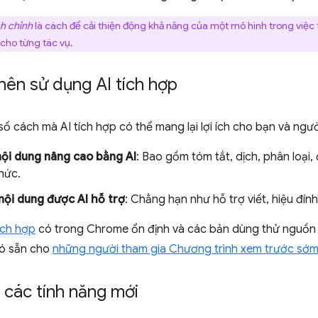
nh chỉnh
là cách để cải thiện động khả năng của một mô hình trong việc
 cho từng tác vụ.
nên sử dụng AI tích hợp
số cách mà AI tích hợp có thể mang lại lợi ích cho bạn và ngư
nội dung nâng cao bằng AI
: Bao gồm tóm tắt, dịch, phân loại,
hức.
nội dung được AI hỗ trợ
: Chẳng hạn như hỗ trợ viết, hiệu đính
ích hợp
có trong Chrome ổn định và các bản dùng thử nguồn 
có sẵn cho
những người tham gia Chương trình xem trước sớm
 các tính năng mới