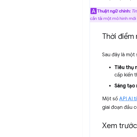
Thuật ngữ chính:
Ti
cần tải một mô hình mới
Thời điểm 
Sau đây là một 
Tiêu thụ 
cấp kiến t
Sáng tạo 
Một số
API AI t
giai đoạn đầu 
Xem trước