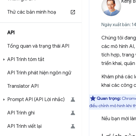
Kenji 
Thử các bản minh hoạ
Ngày xuất bản: 1
API
Chúng tôi đang
Tổng quan và trạng thái API
các mô hình AI
tích hợp, tran
API Trình tóm tắt
triển khai, quản
API Trình phát hiện ngôn ngữ
Khám phá các lợ
khai các công c
Translator API
Quan trọng:
Chrome 
Prompt API (API Lời nhắc)
điều chỉnh mô hình khi t
API Trình ghi
Nếu bạn mới là
API Trình viết lại