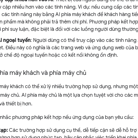
y cập nhiều hơn vào các tính năng. Ví dụ: nếu cung cấp các tí
 các tính năng này bằng AI phía máy khách để khách hàng tiề
ản phẩm mà không phải trả thêm chi phí. Phương pháp kết hợp
i phí suy luận, đặc biệt là đối với các luồng người dùng thườ
I ngoại tuyến
: Người dùng có thể truy cập vào các tính năng 
net. Điều này có nghĩa là các trang web và ứng dụng web của
ở chế độ ngoại tuyến hoặc có kết nối không ổn định.
Phía máy khách và phía máy chủ
 máy khách có thể xử lý nhiều trường hợp sử dụng, nhưng mộ
 máy chủ. AI phía máy chủ là một lựa chọn tuyệt vời cho các m
à thiết bị hơn.
 nhắc phương pháp kết hợp nếu ứng dụng của bạn yêu cầu:
tạp:
Các trường hợp sử dụng cụ thể, dễ tiếp cận sẽ dễ hỗ trợ h
rường hợp sử dụng phức tạp, hãy cân nhắc việc triển khai phía