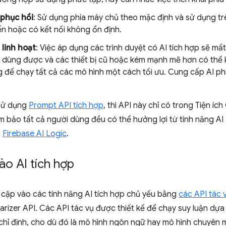
 phục hồi
: Sử dụng phía máy chủ theo mặc định và sử dụng trên 
ến hoặc có kết nối không ổn định.
linh hoạt
: Việc áp dụng các trình duyệt có AI tích hợp sẽ mất
 dùng được và các thiết bị cũ hoặc kém mạnh mẽ hơn có thể
 để chạy tất cả các mô hình một cách tối ưu. Cung cấp AI p
 sử dụng
Prompt API tích hợp
, thì API này chỉ có trong Tiện 
m bảo tất cả người dùng đều có thể hưởng lợi từ tính năng AI 
i
Firebase AI Logic
.
ào AI tích hợp
 cập vào các tính năng AI tích hợp chủ yếu bằng
các API tác 
izer API. Các API tác vụ được thiết kế để chạy suy luận dựa 
chỉ định, cho dù đó là mô hình ngôn ngữ hay mô hình chuyên 