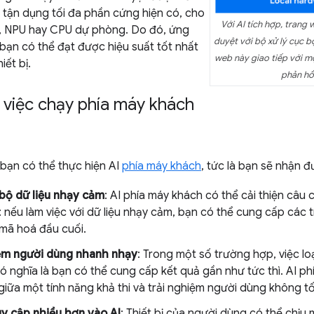
 tận dụng tối đa phần cứng hiện có, cho
Với AI tích hợp, trang 
, NPU hay CPU dự phòng. Do đó, ứng
duyệt với bộ xử lý cục 
bạn có thể đạt được hiệu suất tốt nhất
web này giao tiếp với m
iết bị.
phản hồi
a việc chạy phía máy khách
, bạn có thể thực hiện AI
phía máy khách
, tức là bạn sẽ nhận đ
 bộ dữ liệu nhạy cảm
: AI phía máy khách có thể cải thiện câu
: nếu làm việc với dữ liệu nhạy cảm, bạn có thể cung cấp các
 mã hoá đầu cuối.
ệm người dùng nhanh nhạy
: Trong một số trường hợp, việc lo
ó nghĩa là bạn có thể cung cấp kết quả gần như tức thì. AI ph
giữa một tính năng khả thi và trải nghiệm người dùng không tố
y cập nhiều hơn vào AI
: Thiết bị của người dùng có thể chịu m