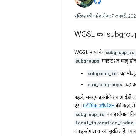
पब्लिश की गई तारीख: 7 जनवरी, 20
WGSL का subgrou
WGSL भाषा के
subgroup_id
subgroups
एक्सटेंशन चालू होन
subgroup_id
: यह मौजू
num_subgroups
: यह वर
पहले, सबग्रुप इनवोकेशन आईडी का 
ऐसा
एटॉमिक ऑपरेशन
की मदद से क
subgroup_id
का इस्तेमाल किय
local_invocation_index
का इस्तेमाल करना सुरक्षित है. ध्यान द