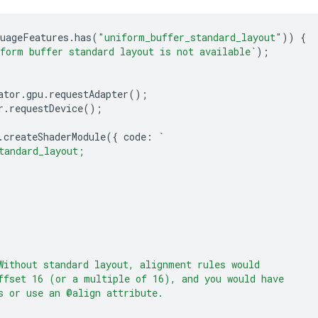
uageFeatures
.
has
(
"uniform_buffer_standard_layout"
))
{
form buffer standard layout is not available`
);
ator
.
gpu
.
requestAdapter
();
r
.
requestDevice
();
.
createShaderModule
({
code
:
`
tandard_layout;
Without standard layout, alignment rules would
ffset 16 (or a multiple of 16), and you would have
s or use an @align attribute.