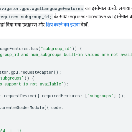
avigator.gpu.wgslLanguageFeatures
का इस्तेमाल करके लगाया ज
requires subgroup_id;
के साथ requires-directive का इस्तेमाल कर
. यहां दिया गया उदाहरण और
शिप करने का इरादा
देखें.
uageFeatures
.
has
(
"subgroup_id"
))
{
group_id and num_subgroups built-in values are not avai
ator
.
gpu
.
requestAdapter
();
"subgroups"
))
{
s support is not available"
);
r
.
requestDevice
({
requiredFeatures
:
[
"subgroups"
]
});
.
createShaderModule
({
code
:
`
(64, 1, 1)