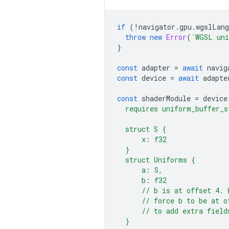
if
(
!
navigator
.
gpu
.
wgslLang
throw
new
Error
(
`WGSL uni
}
const
adapter
=
await
navig
const
device
=
await
adapte
const
shaderModule
=
device
  requires uniform_buffer_s
  struct S {
      x: f32
  }
  struct Uniforms {
      a: S,
      b: f32
      // b is at offset 4. 
      // force b to be at o
      // to add extra field
  }