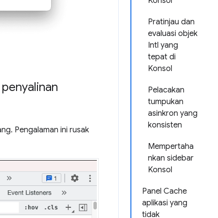
Konsol
Pratinjau dan
evaluasi objek
Intl yang
tepat di
Konsol
penyalinan
Pelacakan
tumpukan
asinkron yang
konsisten
ng. Pengalaman ini rusak
Mempertaha
nkan sidebar
Konsol
Panel Cache
aplikasi yang
tidak