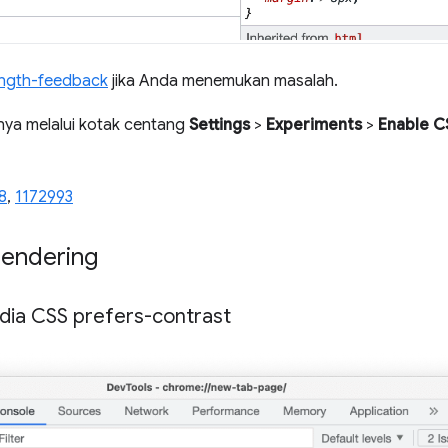
ength-feedback
jika Anda menemukan masalah.
ya melalui kotak centang
Settings
>
Experiments
>
Enable C
8
,
1172993
rendering
dia CSS prefers-contrast