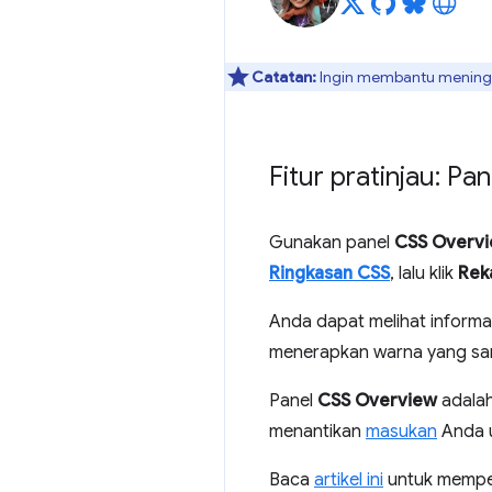
Catatan:
Ingin membantu meningka
Fitur pratinjau: P
Gunakan panel
CSS Overv
Ringkasan CSS
, lalu klik
Rek
Anda dapat melihat informas
menerapkan warna yang sam
Panel
CSS Overview
adalah
menantikan
masukan
Anda u
Baca
artikel ini
untuk mempela