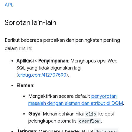
API
.
Sorotan lain-lain
Berikut beberapa perbaikan dan peningkatan penting
dalam rilis ini:
Aplikasi
>
Penyimpanan
: Menghapus opsi Web
SQL yang tidak digunakan lagi
(
crbug.com/412707590
).
Elemen
:
Mengaktifkan secara default
penyorotan
masalah dengan elemen dan atribut di DOM
.
Gaya
: Menambahkan nilai
clip
ke opsi
pelengkapan otomatis
overflow
.
Jaringan
: Menghapus header HTTP
Referrer-