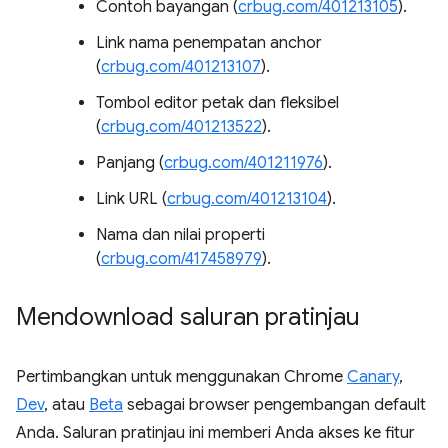
Contoh bayangan (
crbug.com/401213105
).
Link nama penempatan anchor
(
crbug.com/401213107
).
Tombol editor petak dan fleksibel
(
crbug.com/401213522
).
Panjang (
crbug.com/401211976
).
Link URL (
crbug.com/401213104
).
Nama dan nilai properti
(
crbug.com/417458979
).
Mendownload saluran pratinjau
Pertimbangkan untuk menggunakan Chrome
Canary
,
Dev
, atau
Beta
sebagai browser pengembangan default
Anda. Saluran pratinjau ini memberi Anda akses ke fitur