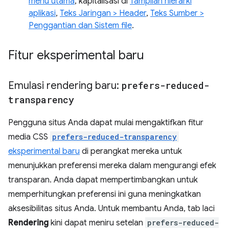
menu utama
, kapitalisasi di
Tampilan hierarki
aplikasi
,
Teks Jaringan > Header
,
Teks Sumber >
Penggantian dan Sistem file
.
Fitur eksperimental baru
Emulasi rendering baru:
prefers-reduced-
transparency
Pengguna situs Anda dapat mulai mengaktifkan fitur
media CSS
prefers-reduced-transparency
eksperimental baru
di perangkat mereka untuk
menunjukkan preferensi mereka dalam mengurangi efek
transparan. Anda dapat mempertimbangkan untuk
memperhitungkan preferensi ini guna meningkatkan
aksesibilitas situs Anda. Untuk membantu Anda, tab laci
Rendering
kini dapat meniru setelan
prefers-reduced-