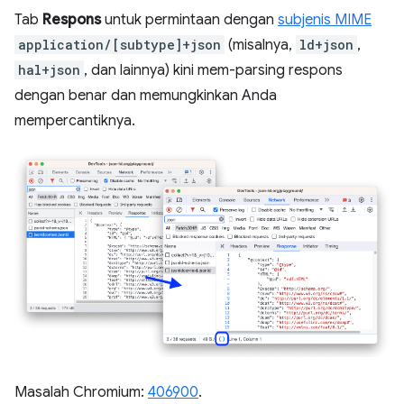
Tab
Respons
untuk permintaan dengan
subjenis MIME
application/[subtype]+json
(misalnya,
ld+json
,
hal+json
, dan lainnya) kini mem-parsing respons
dengan benar dan memungkinkan Anda
mempercantiknya.
Masalah Chromium:
406900
.