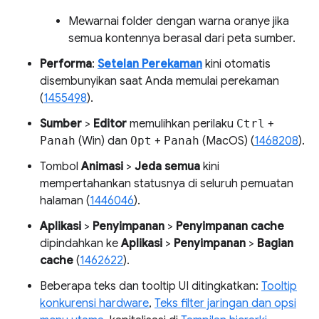
Mewarnai folder dengan warna oranye jika
semua kontennya berasal dari peta sumber.
Performa
:
Setelan Perekaman
kini otomatis
disembunyikan saat Anda memulai perekaman
(
1455498
).
Sumber
>
Editor
memulihkan perilaku
Ctrl
+
Panah
(Win) dan
Opt
+
Panah
(MacOS) (
1468208
).
Tombol
Animasi
>
Jeda semua
kini
mempertahankan statusnya di seluruh pemuatan
halaman (
1446046
).
Aplikasi
>
Penyimpanan
>
Penyimpanan cache
dipindahkan ke
Aplikasi
>
Penyimpanan
>
Bagian
cache
(
1462622
).
Beberapa teks dan tooltip UI ditingkatkan:
Tooltip
konkurensi hardware
,
Teks filter jaringan dan opsi