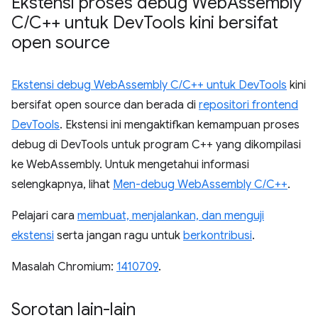
Ekstensi proses debug Web
Assembly
C
/
C++ untuk Dev
Tools kini bersifat
open source
Ekstensi debug WebAssembly C/C++ untuk DevTools
kini
bersifat open source dan berada di
repositori frontend
DevTools
. Ekstensi ini mengaktifkan kemampuan proses
debug di DevTools untuk program C++ yang dikompilasi
ke WebAssembly. Untuk mengetahui informasi
selengkapnya, lihat
Men-debug WebAssembly C/C++
.
Pelajari cara
membuat, menjalankan, dan menguji
ekstensi
serta jangan ragu untuk
berkontribusi
.
Masalah Chromium:
1410709
.
Sorotan lain-lain