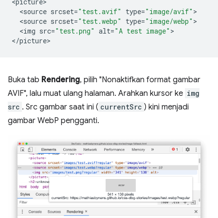
<
picture
<
source
srcset
=
"test.avif"
type
=
"image/avif"
<
source
srcset
=
"test.webp"
type
=
"image/webp"
<
img
src
=
"test.png"
alt
=
"A test image"
>

<
/picture
Buka tab
Rendering
, pilih "Nonaktifkan format gambar
AVIF", lalu muat ulang halaman. Arahkan kursor ke
img
src
. Src gambar saat ini (
currentSrc
) kini menjadi
gambar WebP pengganti.