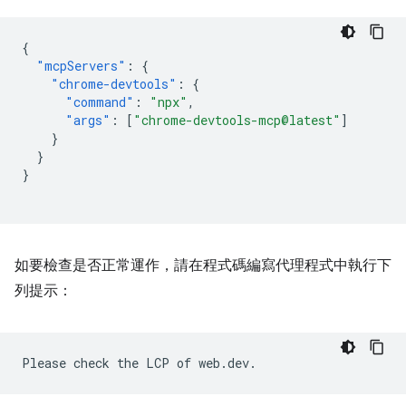
{
"mcpServers"
:
{
"chrome-devtools"
:
{
"command"
:
"npx"
,
"args"
:
[
"chrome-devtools-mcp@latest"
]
}
}
}
如要檢查是否正常運作，請在程式碼編寫代理程式中執行下
列提示：