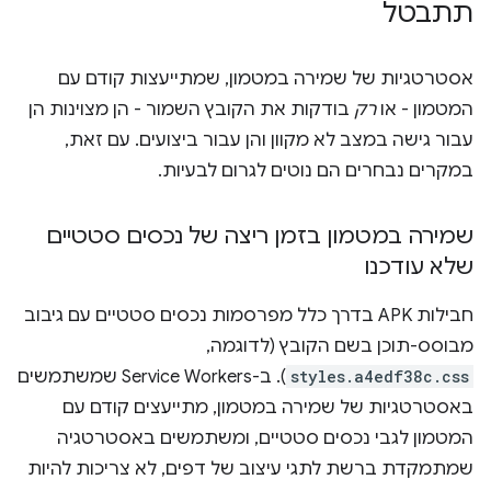
תתבטל
אסטרטגיות של שמירה במטמון, שמתייעצות קודם עם
המטמון - או
רק
בודקות את הקובץ השמור - הן מצוינות הן
עבור גישה במצב לא מקוון והן עבור ביצועים. עם זאת,
במקרים נבחרים הם נוטים לגרום לבעיות.
שמירה במטמון בזמן ריצה של נכסים סטטיים
שלא עודכנו
חבילות APK בדרך כלל מפרסמות נכסים סטטיים עם גיבוב
מבוסס-תוכן בשם הקובץ (לדוגמה,
styles.a4edf38c.css
). ב-Service Workers שמשתמשים
באסטרטגיות של שמירה במטמון, מתייעצים קודם עם
המטמון לגבי נכסים סטטיים, ומשתמשים באסטרטגיה
שמתמקדת ברשת לתגי עיצוב של דפים, לא צריכות להיות