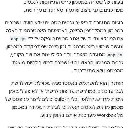
בעיות של שמירה במטמון כי יש התייחסות לנכסים
מעודכנים בתגי עיצוב שתמיד מאוחזרים מהרשת.
בעיות מתעוררות כאשר נכסים סטטיים שלא הועלו נשמרים
במטמון במהלך זמן הריצה, באמצעות האסטרטגיות האלה.
אם הפונקציונליות של אתר מסוים סופקה על ידי
app.js
ונעשה שימוש באסטרטגיית זמן ריצה שמתמקדת במטמון,
app.js
מתעדכן מאוחר יותר בלי לשנות את שם הקובץ,
גרסת המטמון הראשונה שנשמרה תמשיך להיות מוצגת
מהמטמון ולא מתעדכנת.
הפתרון הוא להשתמש באסטרטגיה שכוללת ייעוץ לרשת
לגבי עדכונים, כמו 'רשת עדיפות לרשת' או 'לא פעיל' בזמן
אימות מחדש. לחלופין, כלי ה-build יכולים ליצור מניפסט של
מטמון מראש לנכסים האלה, כי לוגיקת השמירה במטמון
של Workbox מעדכנת אותם באופן קבוע.
בכל מקרה, מומלץ מאוד לנהל גרסאות של נכסים סטטיים,