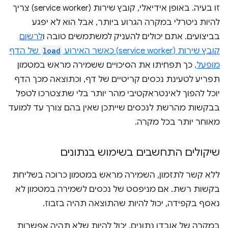
זו בעיה. באופן אידיאלי, קובץ שירות (service worker) צריך
להיות ניטרלי במקרה הגרוע ביותר, אבל הוא לא יפגע
בביצועים. אתם יכולים להעניק למשתמשים טובה ו
לרשום
קובץ שירות (service worker) כאשר האירוע
load
של הדף
מופעל
. כך תפחיתו את הסיכויים ששמירה מראש במטמון
תפריע לטעינת נכסים קריטיים של דף, וכתוצאה מכך הדף
יוכל להפוך לאינטראקטיבי מהר יותר בלי שתצטרכו לטפל
בבקשות מהרשת לנכסים שייתכן שאין בהם צורך עד למועד
מאוחר יותר בכל מקרה.
שיקולים התחשבים בשימוש בנתונים
ללא קשר לתזמון, השמירה מראש במטמון כרוכה בשליחת
בקשות רשת. אם מניפסט של נכסים לשמירה במטמון לא
נאסף בקפידה, יכול להיות שהתוצאה תהיה בזבוז.
במקרה של אובדן נתונים, יכול להיות שלא תהיה אפשרות