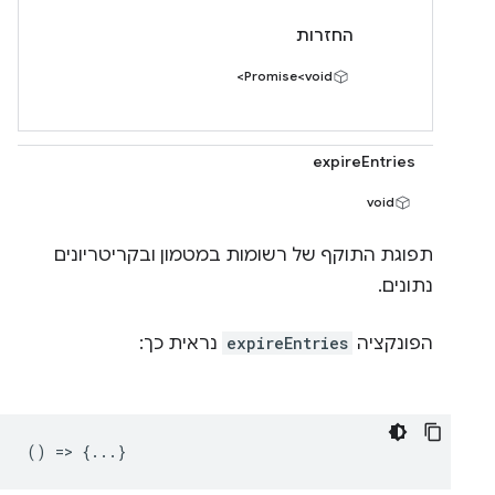
החזרות
Promise<void>
expireEntries
void
תפוגת התוקף של רשומות במטמון ובקריטריונים
נתונים.
הפונקציה
expireEntries
נראית כך:
() => {...}