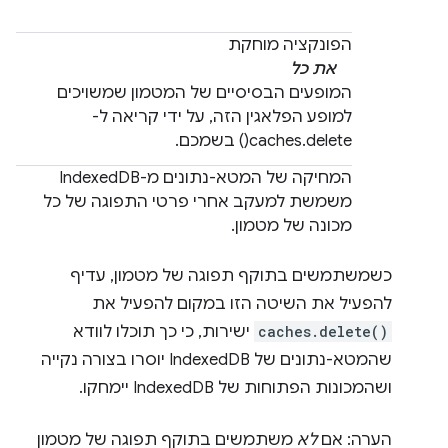
הפונקציה מוחקת
את כל
המופעים הבסיסיים של המטמון שמשויכים
למופע הפלאגין הזה, על ידי קריאה ל-
caches.delete() בשמכם.
המחיקה של המטא-נתונים מ-IndexedDB
משמשת למעקב אחרי פרטי התפוגה של כל
מכונה של מטמון.
כשמשתמשים בתוקף תפוגה של מטמון, עדיף
להפעיל את השיטה הזו במקום להפעיל את
caches.delete()
ישירות, כי כך תוכלו לוודא
שהמטא-נתונים של IndexedDB יוסרו בצורה נקייה
ושהמכונות הפתוחות של IndexedDB יימחקו.
הערה: אם
לא
משתמשים בתוקף תפוגה של מטמון