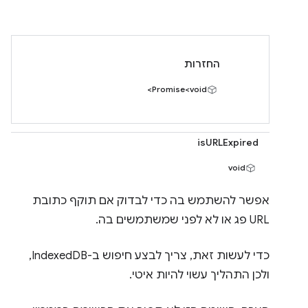
החזרות
Promise<void>
isURLExpired
void
אפשר להשתמש בה כדי לבדוק אם תוקף כתובת
URL פג או לא לפני שמשתמשים בה.
כדי לעשות זאת, צריך לבצע חיפוש ב-IndexedDB,
ולכן התהליך עשוי להיות איטי.