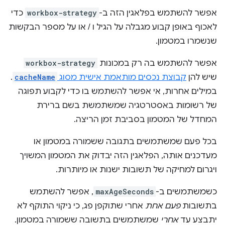
אפשר להשתמש בפלאגין הזה ב-
workbox-strategy
כדי
לאכוף באופן קבוע מגבלה על הגיל ו / או על מספר הבקשות
שנשמרו במטמון.
אפשר להשתמש בה רק במכונות
workbox-strategy
שיש להן
קבוצת נכסים מותאמת אישית מסוג
cacheName
.
במילים אחרות, אי אפשר להשתמש בו כדי לקבוע תפוגה
של רשומות באסטרטגיה שמשתמשת בשם ברירת
המחדל של המטמון בסביבת זמן הריצה.
בכל פעם שמשתמשים בתגובה ששמורה במטמון או
מעדכנים אותה, הפלאגין הזה יבדוק את המטמון המשויך
ויגרום למחיקה של תשובות ישנות או מיותרות.
כשמשתמשים ב-
maxAgeSeconds
, אפשר להשתמש
בתשובות
פעם אחת
אחרי שתוקפן פג, כי ניקוי התוקף לא
יתבצע עד
אחרי
שמשתמשים בתשובה ששמורה במטמון.