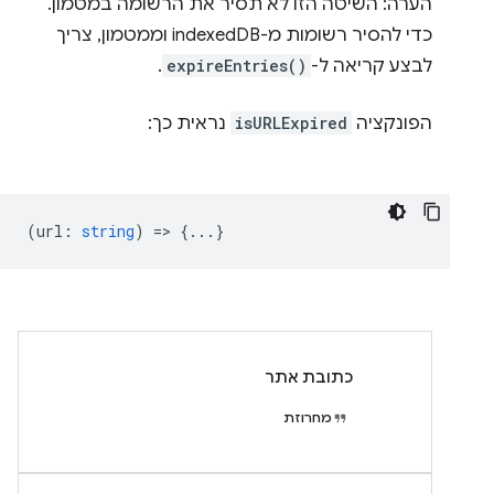
הערה: השיטה הזו לא תסיר את הרשומה במטמון.
כדי להסיר רשומות מ-indexedDB וממטמון, צריך
לבצע קריאה ל-
expireEntries()
.
הפונקציה
isURLExpired
נראית כך:
(
url
:
string
) => {...}
כתובת אתר
מחרוזת