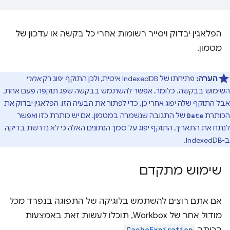
הפלאגין יבדוק ויסייר רשומות אחרי כל בקשה או עדכון של
מטמון.
הערה:
פתיחתו של IndexedDB איטית, ולכן התוקף יפוג רק
אחרי
השימוש בבקשה. כלומר, אפשר להשתמש בבקשה שפג תוקפה פעם אחת,
אבל התוקף שלה יפוג אחרי כן. כדי לפתור את הבעיה הזו, הפלאגין יבדוק את
הכותרת
של התגובה שנשמרה במטמון. אם יש כותרת כזו ואפשר
Date
לנתח את התאריך, התוקף יפוג על סמך הנתונים האלה כי לא נדרשת בדיקה
ב-IndexedDB.
שימוש מתקדם
אם אתם רוצים להשתמש בלוגיקה של התפוגה בנפרד מכל
מודול אחר של Workbox, תוכלו לעשות זאת באמצעות
CacheExpiration