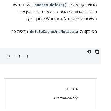
מסוים, קריאה ל-
caches.delete()
והעברת שם
המטמון אמורה להספיק. במקרה כזה, אין צורך
בשיטה ספציפית ל-Workbox לצורך ניקוי.
הפונקציה
deleteCacheAndMetadata
נראית כך:
() => {...}
החזרות
Promise<void>