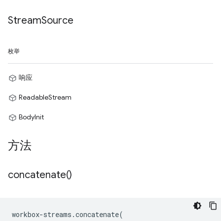
Stream
Source
枚举
响应
ReadableStream
BodyInit
方法
concatenate(
)
workbox
-
streams
.
concatenate
(