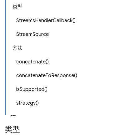
类型
StreamsHandlerCallback()
StreamSource
方法
concatenate()
concatenateToResponse()
isSupported()
strategy()
类型