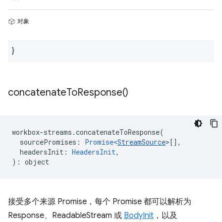
对象
}
concatenate
To
Response(
)
workbox
-
streams
.
concatenateToResponse
(
sourcePromises
:
Promise<
StreamSource
>
[],
headersInit
:
HeadersInit
,
)
:
object
接受多个来源 Promise，每个 Promise 都可以解析为
Response、ReadableStream 或
BodyInit
，以及