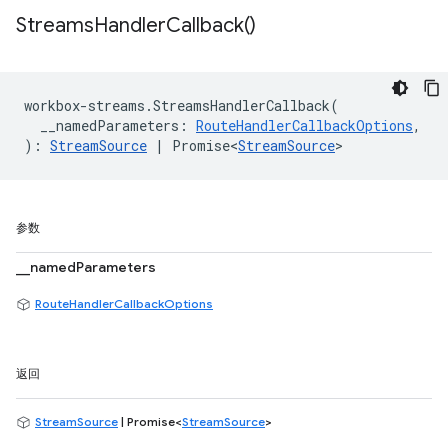
Streams
Handler
Callback(
)
workbox
-
streams
.
StreamsHandlerCallback
(
__namedParameters
:
RouteHandlerCallbackOptions
,
)
:
StreamSource
|
Promise<
StreamSource
>
参数
__namedParameters
RouteHandlerCallbackOptions
返回
StreamSource
| Promise<
StreamSource
>