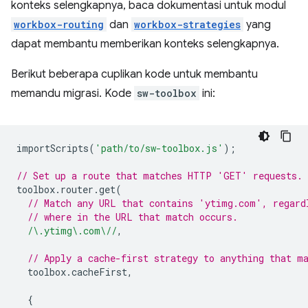
konteks selengkapnya, baca dokumentasi untuk modul
workbox-routing
dan
workbox-strategies
yang
dapat membantu memberikan konteks selengkapnya.
Berikut beberapa cuplikan kode untuk membantu
memandu migrasi. Kode
sw-toolbox
ini:
importScripts
(
'path/to/sw-toolbox.js'
);
// Set up a route that matches HTTP 'GET' requests.
toolbox
.
router
.
get
(
// Match any URL that contains 'ytimg.com', regard
// where in the URL that match occurs.
/\.ytimg\.com\//
,
// Apply a cache-first strategy to anything that m
toolbox
.
cacheFirst
,
{