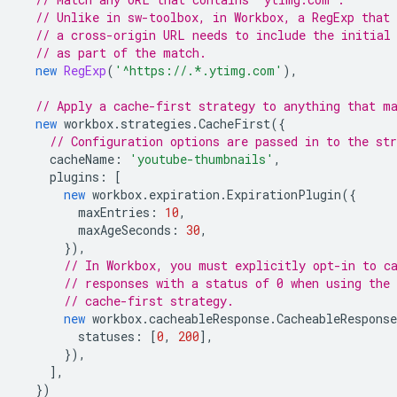
// Unlike in sw-toolbox, in Workbox, a RegExp that
// a cross-origin URL needs to include the initial
// as part of the match.
new
RegExp
(
'^https://.*.ytimg.com'
),
// Apply a cache-first strategy to anything that m
new
workbox
.
strategies
.
CacheFirst
({
// Configuration options are passed in to the str
cacheName
:
'youtube-thumbnails'
,
plugins
:
[
new
workbox
.
expiration
.
ExpirationPlugin
({
maxEntries
:
10
,
maxAgeSeconds
:
30
,
}),
// In Workbox, you must explicitly opt-in to c
// responses with a status of 0 when using the
// cache-first strategy.
new
workbox
.
cacheableResponse
.
CacheableRespons
statuses
:
[
0
,
200
],
}),
],
})