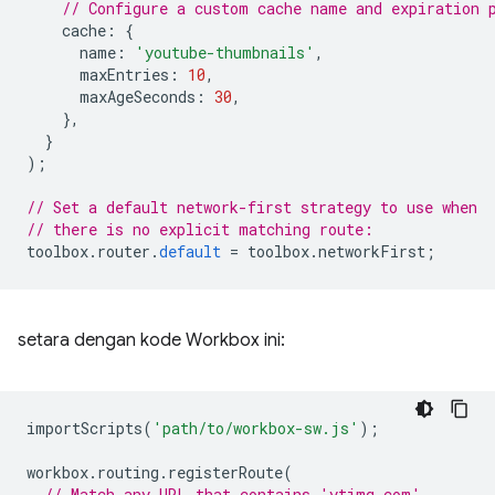
// Configure a custom cache name and expiration 
cache
:
{
name
:
'youtube-thumbnails'
,
maxEntries
:
10
,
maxAgeSeconds
:
30
,
},
}
);
// Set a default network-first strategy to use when
// there is no explicit matching route:
toolbox
.
router
.
default
=
toolbox
.
networkFirst
;
setara dengan kode Workbox ini:
importScripts
(
'path/to/workbox-sw.js'
);
workbox
.
routing
.
registerRoute
(
// Match any URL that contains 'ytimg.com'.