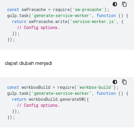
const
swPrecache
=
require
(
'sw-precache'
);
gulp
.
task
(
'generate-service-worker'
,
function
()
{
return
swPrecache
.
write
(
'service-worker.js'
,
{
// Config options.
});
});
dapat diubah menjadi
const
workboxBuild
=
require
(
'workbox-build'
);
gulp
.
task
(
'generate-service-worker'
,
function
()
{
return
workboxBuild
.
generateSW
({
// Config options.
});
});