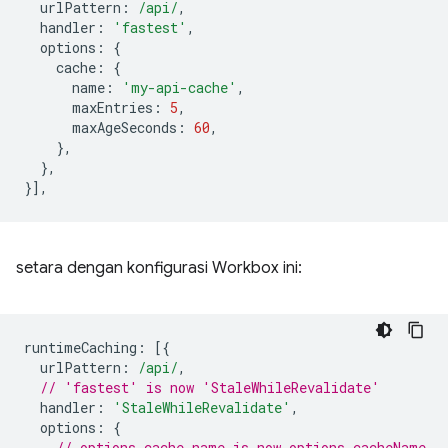
urlPattern
:
/api/
,
handler
:
'fastest'
,
options
:
{
cache
:
{
name
:
'my-api-cache'
,
maxEntries
:
5
,
maxAgeSeconds
:
60
,
},
},
}],
setara dengan konfigurasi Workbox ini:
runtimeCaching
:
[{
urlPattern
:
/api/
,
// 'fastest' is now 'StaleWhileRevalidate'
handler
:
'StaleWhileRevalidate'
,
options
:
{
// options.cache.name is now options.cacheName