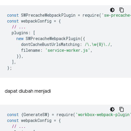
const
SWPrecacheWebpackPlugin
=
require
(
'sw-precache
const
webpackConfig
=
{
// ...
plugins
:
[
new
SWPrecacheWebpackPlugin
({
dontCacheBustUrlsMatching
:
/\.\w{8}\./
,
filename
:
'service-worker.js'
,
}),
],
};
dapat diubah menjadi
const
{
GenerateSW
}
=
require
(
'workbox-webpack-plugin
const
webpackConfig
=
{
// ...