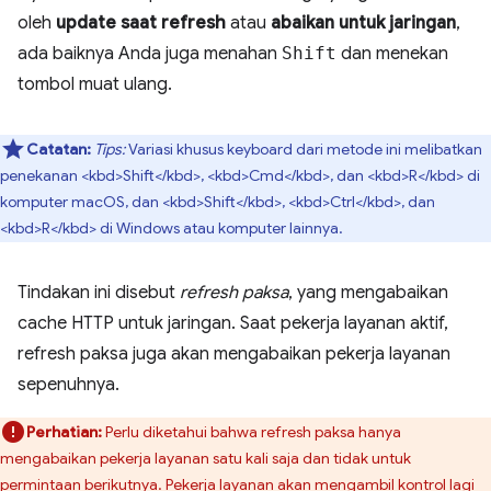
oleh
update saat refresh
atau
abaikan untuk jaringan
,
ada baiknya Anda juga menahan
Shift
dan menekan
tombol muat ulang.
Catatan:
Tips:
Variasi khusus keyboard dari metode ini melibatkan
penekanan <kbd>Shift</kbd>, <kbd>Cmd</kbd>, dan <kbd>R</kbd> di
komputer macOS, dan <kbd>Shift</kbd>, <kbd>Ctrl</kbd>, dan
<kbd>R</kbd> di Windows atau komputer lainnya.
Tindakan ini disebut
refresh paksa
, yang mengabaikan
cache HTTP untuk jaringan. Saat pekerja layanan aktif,
refresh paksa juga akan mengabaikan pekerja layanan
sepenuhnya.
Perhatian:
Perlu diketahui bahwa refresh paksa hanya
mengabaikan pekerja layanan satu kali saja dan tidak untuk
permintaan berikutnya. Pekerja layanan akan mengambil kontrol lagi