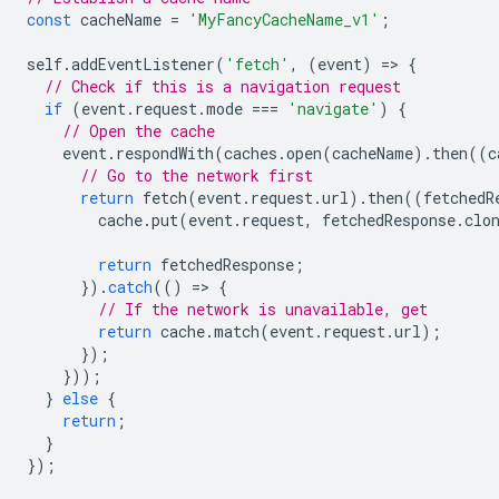
const
cacheName
=
'MyFancyCacheName_v1'
;
self
.
addEventListener
(
'fetch'
,
(
event
)
=
>
{
// Check if this is a navigation request
if
(
event
.
request
.
mode
===
'navigate'
)
{
// Open the cache
event
.
respondWith
(
caches
.
open
(
cacheName
).
then
((
c
// Go to the network first
return
fetch
(
event
.
request
.
url
).
then
((
fetchedR
cache
.
put
(
event
.
request
,
fetchedResponse
.
clo
return
fetchedResponse
;
}).
catch
(()
=
>
{
// If the network is unavailable, get
return
cache
.
match
(
event
.
request
.
url
);
});
}));
}
else
{
return
;
}
});