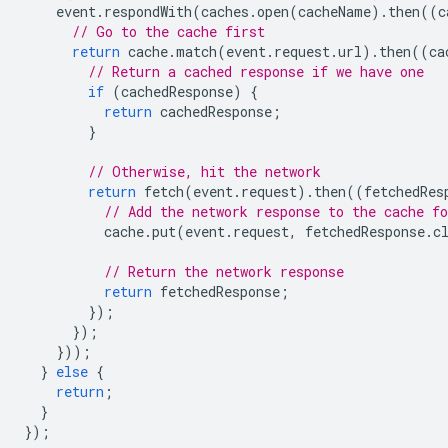
event
.
respondWith
(
caches
.
open
(
cacheName
).
then
((
c
// Go to the cache first
return
cache
.
match
(
event
.
request
.
url
).
then
((
ca
// Return a cached response if we have one
if
(
cachedResponse
)
{
return
cachedResponse
;
}
// Otherwise, hit the network
return
fetch
(
event
.
request
).
then
((
fetchedRes
// Add the network response to the cache fo
cache
.
put
(
event
.
request
,
fetchedResponse
.
c
// Return the network response
return
fetchedResponse
;
});
});
}));
}
else
{
return
;
}
});