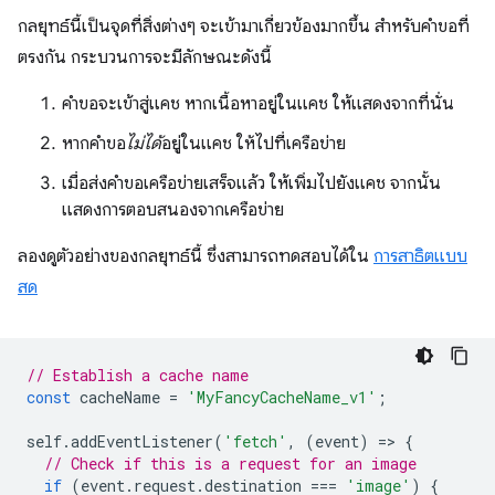
กลยุทธ์นี้เป็นจุดที่สิ่งต่างๆ จะเข้ามาเกี่ยวข้องมากขึ้น สำหรับคำขอที่
ตรงกัน กระบวนการจะมีลักษณะดังนี้
คำขอจะเข้าสู่แคช หากเนื้อหาอยู่ในแคช ให้แสดงจากที่นั่น
หากคำขอ
ไม่ได้
อยู่ในแคช ให้ไปที่เครือข่าย
เมื่อส่งคำขอเครือข่ายเสร็จแล้ว ให้เพิ่มไปยังแคช จากนั้น
แสดงการตอบสนองจากเครือข่าย
ลองดูตัวอย่างของกลยุทธ์นี้ ซึ่งสามารถทดสอบได้ใน
การสาธิตแบบ
สด
// Establish a cache name
const
cacheName
=
'MyFancyCacheName_v1'
;
self
.
addEventListener
(
'fetch'
,
(
event
)
=
>
{
// Check if this is a request for an image
if
(
event
.
request
.
destination
===
'image'
)
{