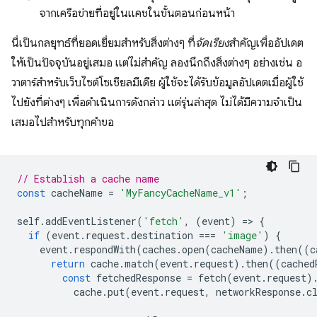
จากเครือข่ายที่อยู่ในแคชในขั้นตอนก่อนหน้า
นี่เป็นกลยุทธ์ที่ยอดเยี่ยมสำหรับสิ่งต่างๆ ที่
จัดเรียง
สำคัญเพื่ออัปเดต
ให้เป็นปัจจุบันอยู่เสมอ แต่ไม่สำคัญ ลองนึกถึงสิ่งต่างๆ อย่างเช่น อ
วาตาร์สำหรับเว็บไซต์โซเชียลมีเดีย ผู้ใช้จะได้รับข้อมูลอัปเดตเมื่อผู้ใช้
ไปยังที่ต่างๆ เพื่อดำเนินการดังกล่าว แต่รุ่นล่าสุด ไม่ได้มีความจำเป็น
เสมอไปสำหรับทุกคำขอ
// Establish a cache name
const
cacheName
=
'MyFancyCacheName_v1'
;
self
.
addEventListener
(
'fetch'
,
(
event
)
=
>
{
if
(
event
.
request
.
destination
===
'image'
)
{
event
.
respondWith
(
caches
.
open
(
cacheName
).
then
((
c
return
cache
.
match
(
event
.
request
).
then
((
cached
const
fetchedResponse
=
fetch
(
event
.
request
)
cache
.
put
(
event
.
request
,
networkResponse
.
c