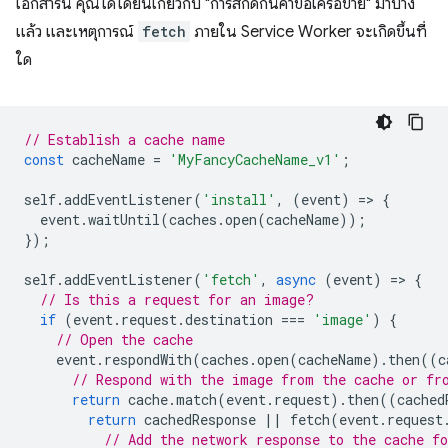
เอกสารนี้ คุณได้ได้ยินเกี่ยวกับ "การสกัดกั้นคำขอเครือข่าย" มาบ้าง
แล้ว และเหตุการณ์
fetch
ภายใน Service Worker จะเกิดขึ้นที่
ใด
// Establish a cache name
const
cacheName
=
'MyFancyCacheName_v1'
;
self
.
addEventListener
(
'install'
,
(
event
)
=
>
{
event
.
waitUntil
(
caches
.
open
(
cacheName
));
});
self
.
addEventListener
(
'fetch'
,
async
(
event
)
=
>
{
// Is this a request for an image?
if
(
event
.
request
.
destination
===
'image'
)
{
// Open the cache
event
.
respondWith
(
caches
.
open
(
cacheName
).
then
((
c
// Respond with the image from the cache or fr
return
cache
.
match
(
event
.
request
).
then
((
cached
return
cachedResponse
||
fetch
(
event
.
request
// Add the network response to the cache fo