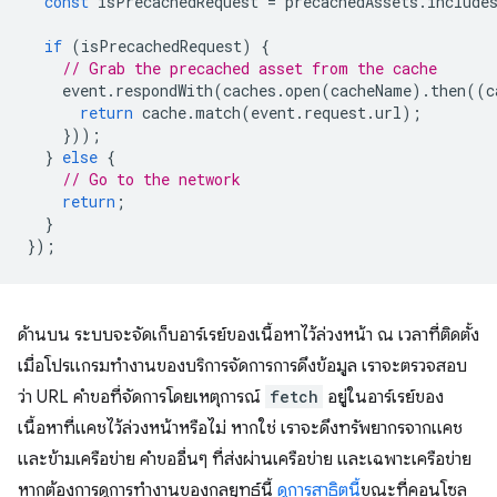
const
isPrecachedRequest
=
precachedAssets
.
include
if
(
isPrecachedRequest
)
{
// Grab the precached asset from the cache
event
.
respondWith
(
caches
.
open
(
cacheName
).
then
((
c
return
cache
.
match
(
event
.
request
.
url
);
}));
}
else
{
// Go to the network
return
;
}
});
ด้านบน ระบบจะจัดเก็บอาร์เรย์ของเนื้อหาไว้ล่วงหน้า ณ เวลาที่ติดตั้ง
เมื่อโปรแกรมทำงานของบริการจัดการการดึงข้อมูล เราจะตรวจสอบ
ว่า URL คำขอที่จัดการโดยเหตุการณ์
fetch
อยู่ในอาร์เรย์ของ
เนื้อหาที่แคชไว้ล่วงหน้าหรือไม่ หากใช่ เราจะดึงทรัพยากรจากแคช
และข้ามเครือข่าย คำขออื่นๆ ที่ส่งผ่านเครือข่าย และเฉพาะเครือข่าย
หากต้องการดูการทำงานของกลยุทธ์นี้
ดูการสาธิตนี้
ขณะที่คอนโซล