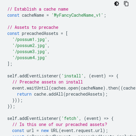
// Establish a cache name
const
cacheName
=
'MyFancyCacheName_v1'
;
// Assets to precache
const
precachedAssets
=
[
'/possum1.jpg'
,
'/possum2.jpg'
,
'/possum3.jpg'
,
'/possum4.jpg'
];
self
.
addEventListener
(
'install'
,
(
event
)
=
>
{
// Precache assets on install
event
.
waitUntil
(
caches
.
open
(
cacheName
).
then
((
cache
return
cache
.
addAll
(
precachedAssets
);
}));
});
self
.
addEventListener
(
'fetch'
,
(
event
)
=
>
{
// Is this one of our precached assets?
const
url
=
new
URL
(
event
.
request
.
url
);