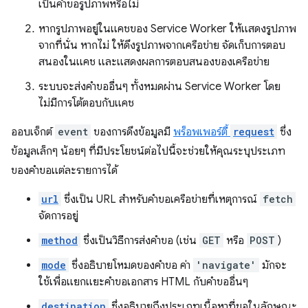
เป็นคำขอรูปภาพหรือไม่
หากรูปภาพอยู่ในแคชของ Service Worker ให้แสดงรูปภาพ
จากที่นั่น หากไม่ ให้ดึงรูปภาพจากเครือข่าย จัดเก็บการตอบ
สนองในแคช และแสดงผลการตอบสนองของเครือข่าย
ระบบจะส่งคำขออื่นๆ ทั้งหมดผ่าน Service Worker โดย
ไม่มีการโต้ตอบกับแคช
ออบเจ็กต์
event
ของการดึงข้อมูลมี
พร็อพเพอร์ตี้
request
ซึ่ง
ข้อมูลเล็กๆ น้อยๆ ที่มีประโยชน์ต่อไปนี้จะช่วยให้คุณระบุประเภท
ของคำขอแต่ละรายการได้
url
ซึ่งเป็น URL สำหรับคำขอเครือข่ายที่เหตุการณ์
fetch
จัดการอยู่
method
ซึ่งเป็นวิธีการส่งคำขอ (เช่น
GET
หรือ
POST
)
mode
ซึ่งอธิบายโหมดของคำขอ ค่า
'navigate'
มักจะ
ใช้เพื่อแยกแยะคำขอเอกสาร HTML กับคำขออื่นๆ
destination
ซึ่งอธิบายถึงประเภทเนื้อหาที่ขอในลักษณะ