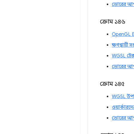
ভোরের আ
ক্রোম ১৪৬
OpenGL ES
ক্ষণস্থায়ী সং
WGSL টেক্
ভোরের আ
ক্রোম ১৪৫
WGSL উপগো
ওয়ার্কারদে
ভোরের আ