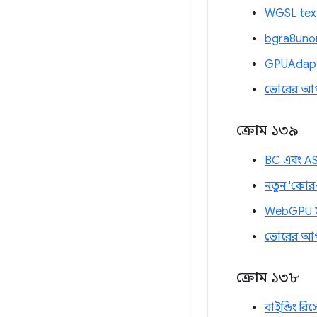
WGSL text
bgra8unor
GPUAdapte
ভোরের আ
ক্রোম ১৩৯
BC এবং AST
নতুন 'কোর-
WebGPU সাম
ভোরের আ
ক্রোম ১৩৮
বাইন্ডিং রি