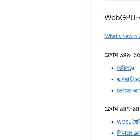
Web
GPU-ত
'What's New in
ক্রোম ১৪৯-১
অবিলম্বে
ক্ষণস্থায়
ভোরের আ
ক্রোম ১৪৭-১
WGSL রৈখ
লিনাক্সে এ