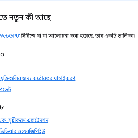
ে নতুন কী আছে
 WebGPU'
সিরিজে যা যা আলোচনা করা হয়েছে, তার একটি তালিকা।
৫০
ী সংযুক্তিগুলির জন্য কঠোরতর যাচাইকরণ
পডেট
৪৮
িক_সূচীকরণ এক্সটেনশন
নভিডিয়ার ওয়েবজিপিইউ