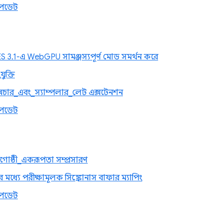
পডেট
 3.1-এ WebGPU সামঞ্জস্যপূর্ণ মোড সমর্থন করে
যুক্তি
সচার_এবং_স্যাম্পলার_লেট এক্সটেনশন
পডেট
ষ্ঠী_একরূপতা সম্প্রসারণ
র মধ্যে পরীক্ষামূলক সিঙ্ক্রোনাস বাফার ম্যাপিং
পডেট