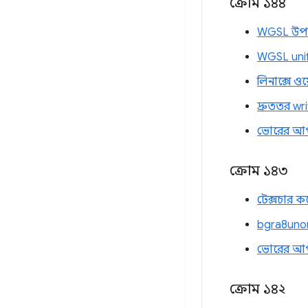
ক্রোম ১৪৪
WGSL উপগ
WGSL unif
লিনাক্সে ও
দ্রুততর wr
ভোরের আ
ক্রোম ১৪৩
টেক্সচার ক
bgra8unor
ভোরের আ
ক্রোম ১৪২