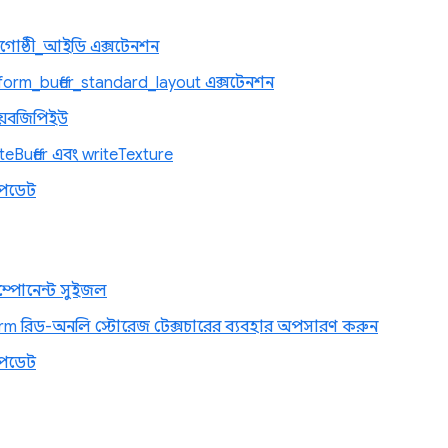
োষ্ঠী_আইডি এক্সটেনশন
orm_buffer_standard_layout এক্সটেনশন
য়েবজিপিইউ
iteBuffer এবং writeTexture
পডেট
ম্পোনেন্ট সুইজল
m রিড-অনলি স্টোরেজ টেক্সচারের ব্যবহার অপসারণ করুন
পডেট