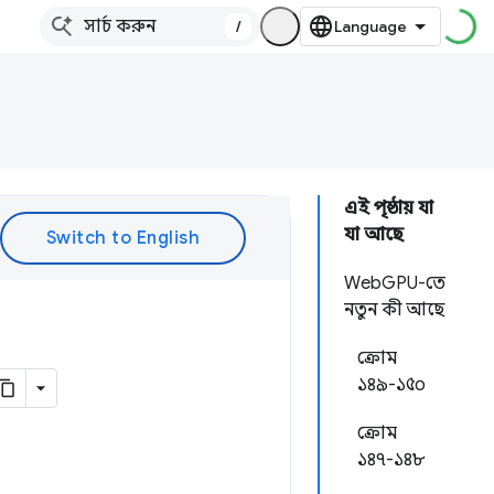
/
এই পৃষ্ঠায় যা
যা আছে
WebGPU-তে
নতুন কী আছে
ক্রোম
১৪৯-১৫০
ক্রোম
১৪৭-১৪৮