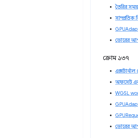
তৈরির সময়
সাম্প্রতিক 
GPUAdapte
ভোরের আ
ক্রোম ১৩৭
এক্সটার্নাল
অফসেট এবং 
WGSL work
GPUAdapte
GPUReques
ভোরের আ