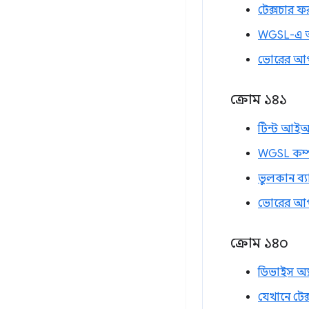
টেক্সচার ফ
WGSL-এ আ
ভোরের আ
ক্রোম ১৪১
টিন্ট আইআর
WGSL কম্পা
ভুলকান ব্
ভোরের আ
ক্রোম ১৪০
ডিভাইস অ্য
যেখানে টেক্