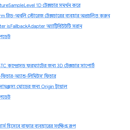
ureSampleLevel 1D টেক্সচার সমর্থন করে
m রিড-অনলি স্টোরেজ টেক্সচারের ব্যবহার অপ্রচলিত করুন
r isFallbackAdapter অ্যাট্রিবিউটটি সরান
পডেট
C কম্প্রেসড ফরম্যাটের জন্য 3D টেক্সচার সাপোর্ট
ফিচার-অ্যান্ড-লিমিটস' ফিচার
ঞ্জস্য মোডের জন্য Origin ট্রায়াল
পডেট
সোর্স হিসেবে বাফার ব্যবহারের সংক্ষিপ্ত রূপ