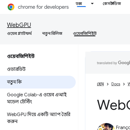
ডক্স
কেস স্টাডিজ
WebGPU
ওয়েব প্ল্যাটফর্ম
নতুন রিলিজ
ওয়েবজিপিইউ
ওয়েবজিপিইউ
ওভারভিউ
নতুন কি
হোম
Docs
W
Google Colab-এ ওয়েব এআই
Web
মডেল টেস্টিং
Web
GPU দিয়ে একটি অ্যাপ তৈরি
করুন
Franço