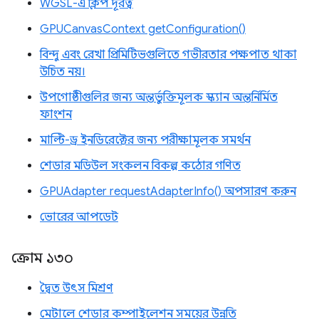
WGSL-এ ক্লিপ দূরত্ব
GPUCanvasContext getConfiguration()
বিন্দু এবং রেখা প্রিমিটিভগুলিতে গভীরতার পক্ষপাত থাকা
উচিত নয়।
উপগোষ্ঠীগুলির জন্য অন্তর্ভুক্তিমূলক স্ক্যান অন্তর্নির্মিত
ফাংশন
মাল্টি-ড্র ইনডিরেক্টের জন্য পরীক্ষামূলক সমর্থন
শেডার মডিউল সংকলন বিকল্প কঠোর গণিত
GPUAdapter requestAdapterInfo() অপসারণ করুন
ভোরের আপডেট
ক্রোম ১৩০
দ্বৈত উৎস মিশ্রণ
মেটালে শেডার কম্পাইলেশন সময়ের উন্নতি