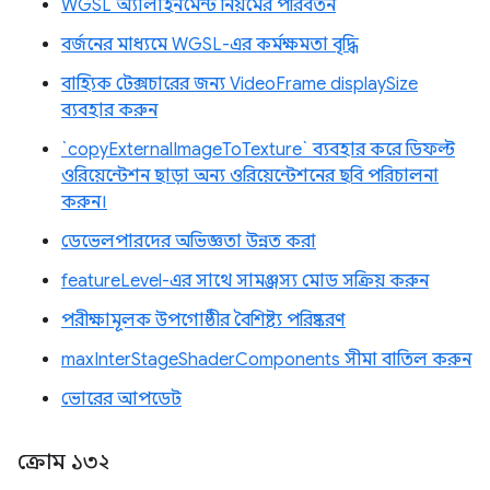
WGSL অ্যালাইনমেন্ট নিয়মের পরিবর্তন
বর্জনের মাধ্যমে WGSL-এর কর্মক্ষমতা বৃদ্ধি
বাহ্যিক টেক্সচারের জন্য VideoFrame displaySize
ব্যবহার করুন
`copyExternalImageToTexture` ব্যবহার করে ডিফল্ট
ওরিয়েন্টেশন ছাড়া অন্য ওরিয়েন্টেশনের ছবি পরিচালনা
করুন।
ডেভেলপারদের অভিজ্ঞতা উন্নত করা
featureLevel-এর সাথে সামঞ্জস্য মোড সক্রিয় করুন
পরীক্ষামূলক উপগোষ্ঠীর বৈশিষ্ট্য পরিষ্করণ
maxInterStageShaderComponents সীমা বাতিল করুন
ভোরের আপডেট
ক্রোম ১৩২