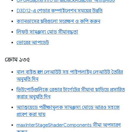
GPUAdapterInfo isFallbackAdapter অ্যাট্রিবিউট
D3D12-এ শেডার কম্পাইলেশন সময়ের উন্নতি
ক্যানভাসের ছবিগুলো সংরক্ষণ ও কপি করুন
লিফট সামঞ্জস্য মোড সীমাবদ্ধতা
ভোরের আপডেট
ক্রোম ১৩৫
নাল বাইন্ড গ্রুপ লেআউট সহ পাইপলাইন লেআউট তৈরির
অনুমতি দিন
ভিউপোর্টগুলিকে রেন্ডার টার্গেটের সীমানা ছাড়িয়ে প্রসারিত
করার অনুমতি দিন
অ্যান্ড্রয়েডে পরীক্ষামূলক সামঞ্জস্য মোডে আরও সহজে
প্রবেশ করা যায়
maxInterStageShaderComponents সীমা অপসারণ