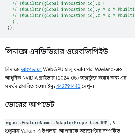
  // (@builtin(global_invocation_id).x +
  // (@builtin(global_invocation_id).y * x * @built
  // (@builtin(global_invocation_id).z * x * @built
  }`
,
});
লিনাক্সে এনভিডিয়ার ওয়েবজিপিইউ
লিনাক্সে
আগেভাগে
WebGPU চালু করার পর, Wayland-এও
আধুনিক NVIDIA ড্রাইভার (2024-05) অন্তর্ভুক্ত করার জন্য এর
সমর্থন প্রসারিত হচ্ছে। ইস্যু
442791440
দেখুন।
ভোরের আপডেট
wgpu::FeatureName::AdapterPropertiesDRM
, যা
শুধুমাত্র Vulkan-এ উপলব্ধ, আপনাকে অ্যাডাপ্টার সম্পর্কিত