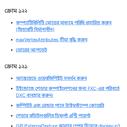
ক্রোম ১২২
কম্প্যাটিবিলিটি মোডের মাধ্যমে পরিধি প্রসারিত করুন
(ফিচারটি নির্মাণাধীন)
maxVertexAttributes সীমা বৃদ্ধি করুন
ভোরের আপডেট
ক্রোম ১২১
অ্যান্ড্রয়েডে ওয়েবজিপিইউ সমর্থন করুন
উইন্ডোজে শেডার কম্পাইলেশনের জন্য FXC-এর পরিবর্তে
DXC ব্যবহার করুন।
কম্পিউট এবং রেন্ডার পাসে টাইমস্ট্যাম্প কোয়েরি
শেডার মডিউলগুলির ডিফল্ট এন্ট্রি পয়েন্ট
GPUExternalTexture কালার স্পেস হিসেবে display-p3