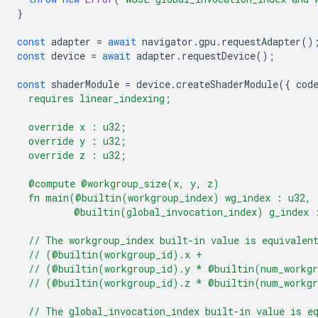
}
const
adapter
=
await
navigator
.
gpu
.
requestAdapter
()
const
device
=
await
adapter
.
requestDevice
();
const
shaderModule
=
device
.
createShaderModule
({
cod
  requires linear_indexing;
  override x : u32;
  override y : u32;
  override z : u32;
  @compute @workgroup_size(x, y, z)
  fn main(@builtin(workgroup_index) wg_index : u32,
          @builtin(global_invocation_index) g_index 
  // The workgroup_index built-in value is equivalen
  // (@builtin(workgroup_id).x +
  // (@builtin(workgroup_id).y * @builtin(num_workg
  // (@builtin(workgroup_id).z * @builtin(num_workg
  // The global_invocation_index built-in value is e