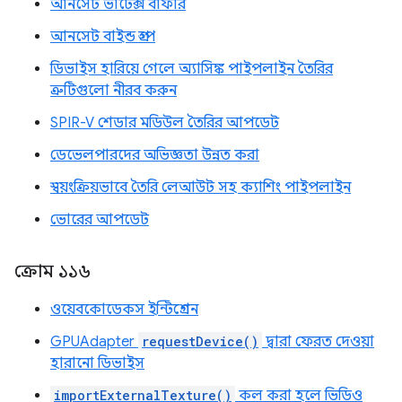
আনসেট ভার্টেক্স বাফার
আনসেট বাইন্ড গ্রুপ
ডিভাইস হারিয়ে গেলে অ্যাসিঙ্ক পাইপলাইন তৈরির
ত্রুটিগুলো নীরব করুন
SPIR-V শেডার মডিউল তৈরির আপডেট
ডেভেলপারদের অভিজ্ঞতা উন্নত করা
স্বয়ংক্রিয়ভাবে তৈরি লেআউট সহ ক্যাশিং পাইপলাইন
ভোরের আপডেট
ক্রোম ১১৬
ওয়েবকোডেকস ইন্টিগ্রেশন
GPUAdapter
requestDevice()
দ্বারা ফেরত দেওয়া
হারানো ডিভাইস
importExternalTexture()
কল করা হলে ভিডিও