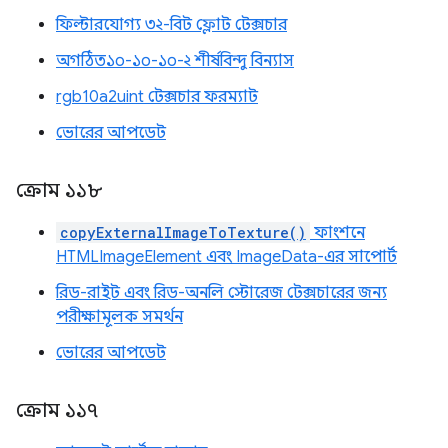
ফিল্টারযোগ্য ৩২-বিট ফ্লোট টেক্সচার
অগঠিত১০-১০-১০-২ শীর্ষবিন্দু বিন্যাস
rgb10a2uint টেক্সচার ফরম্যাট
ভোরের আপডেট
ক্রোম ১১৮
copyExternalImageToTexture()
ফাংশনে
HTMLImageElement এবং ImageData-এর সাপোর্ট
রিড-রাইট এবং রিড-অনলি স্টোরেজ টেক্সচারের জন্য
পরীক্ষামূলক সমর্থন
ভোরের আপডেট
ক্রোম ১১৭