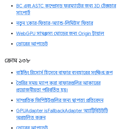
BC এবং ASTC কম্প্রেসড ফরম্যাটের জন্য 3D টেক্সচার
সাপোর্ট
নতুন 'কোর-ফিচার-অ্যান্ড-লিমিটস' ফিচার
WebGPU সামঞ্জস্য মোডের জন্য Origin ট্রায়াল
ভোরের আপডেট
ক্রোম ১৩৮
বাইন্ডিং রিসোর্স হিসেবে বাফার ব্যবহারের সংক্ষিপ্ত রূপ
তৈরির সময় ম্যাপ করা বাফারগুলির আকারের
প্রয়োজনীয়তা পরিবর্তিত হয়।
সাম্প্রতিক জিপিইউগুলির জন্য স্থাপত্য প্রতিবেদন
GPUAdapter isFallbackAdapter অ্যাট্রিবিউটটি
অপ্রচলিত করুন
ভোরের আপডেট