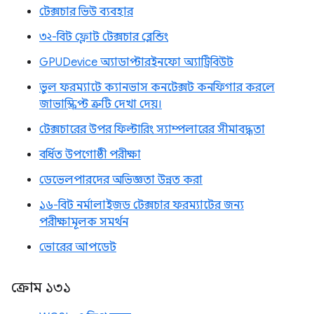
টেক্সচার ভিউ ব্যবহার
৩২-বিট ফ্লোট টেক্সচার ব্লেন্ডিং
GPUDevice অ্যাডাপ্টারইনফো অ্যাট্রিবিউট
ভুল ফরম্যাটে ক্যানভাস কনটেক্সট কনফিগার করলে
জাভাস্ক্রিপ্ট ত্রুটি দেখা দেয়।
টেক্সচারের উপর ফিল্টারিং স্যাম্পলারের সীমাবদ্ধতা
বর্ধিত উপগোষ্ঠী পরীক্ষা
ডেভেলপারদের অভিজ্ঞতা উন্নত করা
১৬-বিট নর্মালাইজড টেক্সচার ফরম্যাটের জন্য
পরীক্ষামূলক সমর্থন
ভোরের আপডেট
ক্রোম ১৩১