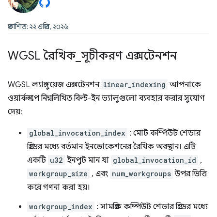
প্রকাশিত: ২২ এপ্রিল, ২০২৬
WGSL রৈখিক
_
সূচীকরণ এক্সটেনশন
WGSL ল্যাঙ্গুয়েজ এক্সটেনশন
linear_indexing
আপনাকে
ওয়ার্কগ্রুপে নিম্নলিখিত বিল্ট-ইন ভ্যালুগুলো ব্যবহার করার সুযোগ
দেয়:
global_invocation_index
: মোট কম্পিউট শেডার
গ্রিডের মধ্যে বর্তমান ইনভোকেশনের রৈখিক অবস্থান। এটি
একটি
u32
ইনপুট মান যা
global_invocation_id
,
workgroup_size
, এবং
num_workgroups
উপর ভিত্তি
করে গণনা করা হয়।
workgroup_index
: সামগ্রিক কম্পিউট শেডার গ্রিডের মধ্যে