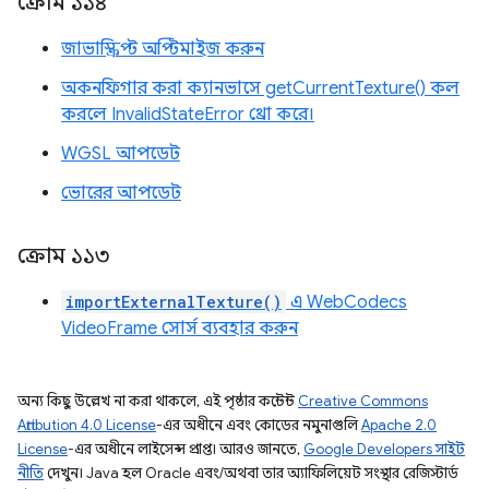
ক্রোম ১১৪
জাভাস্ক্রিপ্ট অপ্টিমাইজ করুন
অকনফিগার করা ক্যানভাসে getCurrentTexture() কল
করলে InvalidStateError থ্রো করে।
WGSL আপডেট
ভোরের আপডেট
ক্রোম ১১৩
importExternalTexture()
এ WebCodecs
VideoFrame সোর্স ব্যবহার করুন
অন্য কিছু উল্লেখ না করা থাকলে, এই পৃষ্ঠার কন্টেন্ট
Creative Commons
Attribution 4.0 License
-এর অধীনে এবং কোডের নমুনাগুলি
Apache 2.0
License
-এর অধীনে লাইসেন্স প্রাপ্ত। আরও জানতে,
Google Developers সাইট
নীতি
দেখুন। Java হল Oracle এবং/অথবা তার অ্যাফিলিয়েট সংস্থার রেজিস্টার্ড