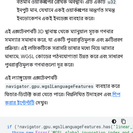
বর্তমান ওয়ার্কগ্রুপের রৈখিক অবস্থান। এটি একটি
u32
ইনপুট মান, যেখানে একই ওয়ার্কগ্রুপের অন্তর্গত সমস্ত
ইনভোকেশন একই ইনডেক্স ব্যবহার করে।
এই এক্সটেনশনটি 3D স্থানাঙ্ক থেকে ম্যানুয়াল সূচক গণনার
সমস্যার সমাধান করে, যা একটি পুনরাবৃত্তিমূলক এবং ত্রুটিপ্রবণ
প্রক্রিয়া। এই লজিকটিকে সরাসরি ভাষার মধ্যে নিয়ে আসার
মাধ্যমে, WGSL কোডের পঠনযোগ্যতা উন্নত করে এবং সাধারণ
পুনরাবৃত্তিমূলক গণনাগুলো দূর করে।
এই ল্যাঙ্গুয়েজ এক্সটেনশনটি
navigator.gpu.wgslLanguageFeatures
ব্যবহার করে
ফিচার-ডিটেক্ট করা যেতে পারে। নিম্নলিখিত উদাহরণ এবং
শিপ
করার ইন্টেন্টটি
দেখুন।
if
(
!
navigator
.
gpu
.
wgslLanguageFeatures
.
has
(
"linear_
throw
new
Error
(
`WGSL global_invocation_index and 