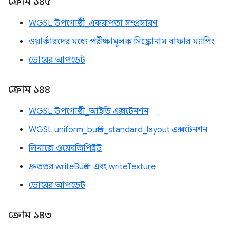
ক্রোম ১৪৫
WGSL উপগোষ্ঠী_একরূপতা সম্প্রসারণ
ওয়ার্কারদের মধ্যে পরীক্ষামূলক সিঙ্ক্রোনাস বাফার ম্যাপিং
ভোরের আপডেট
ক্রোম ১৪৪
WGSL উপগোষ্ঠী_আইডি এক্সটেনশন
WGSL uniform_buffer_standard_layout এক্সটেনশন
লিনাক্সে ওয়েবজিপিইউ
দ্রুততর writeBuffer এবং writeTexture
ভোরের আপডেট
ক্রোম ১৪৩