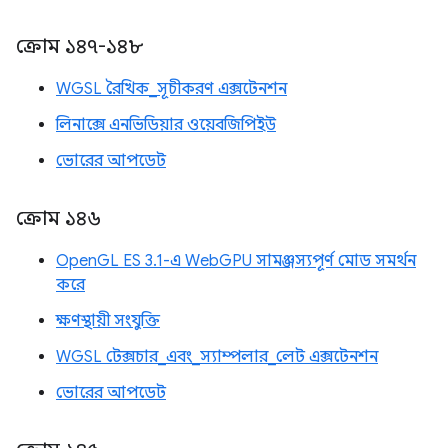
ক্রোম ১৪৭-১৪৮
WGSL রৈখিক_সূচীকরণ এক্সটেনশন
লিনাক্সে এনভিডিয়ার ওয়েবজিপিইউ
ভোরের আপডেট
ক্রোম ১৪৬
OpenGL ES 3.1-এ WebGPU সামঞ্জস্যপূর্ণ মোড সমর্থন
করে
ক্ষণস্থায়ী সংযুক্তি
WGSL টেক্সচার_এবং_স্যাম্পলার_লেট এক্সটেনশন
ভোরের আপডেট