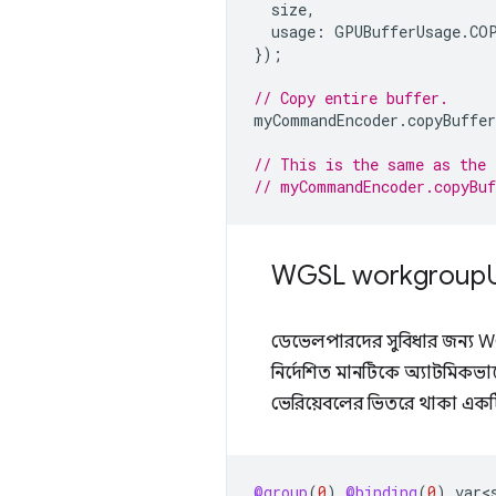
size
,
usage
:
GPUBufferUsage
.
CO
});
// Copy entire buffer.
myCommandEncoder
.
copyBuffe
// This is the same as the 
// myCommandEncoder.copyBuf
WGSL workgroup
ডেভেলপারদের সুবিধার জন্য 
নির্দেশিত মানটিকে অ্যাটমিকভা
ভেরিয়েবলের ভিতরে থাকা একটি
@group
(
0
)
@binding
(
0
)
var<