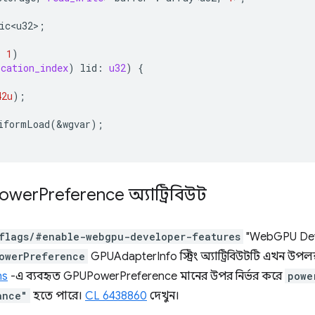
ic<u32>
;
,
1
)
ocation_index
)
lid
:
u32
)
{
42u
);
iformLoad
(
&
wgvar
);
power
Preference অ্যাট্রিবিউট
flags/#enable-webgpu-developer-features
"WebGPU Devel
owerPreference
GPUAdapterInfo স্ট্রিং অ্যাট্রিবিউটটি এখন উপলব্
ns
-এ ব্যবহৃত GPUPowerPreference মানের উপর নির্ভর করে
powe
ance"
হতে পারে।
CL 6438860
দেখুন।