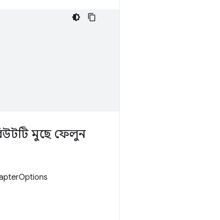
বিউটটি মুছে ফেলুন
dapterOptions