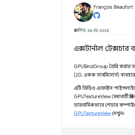
François Beaufort
প্রকাশিত: ২৬ মে, ২০২৫
এক্সটার্নাল টেক্সচার
GPUBindGroup তৈরি করার সময়
(2D, একক সাবরিসোর্স) ব্যবহার
এটি ভিডিও এফেক্টস পাইপলাইন
GPUTextureView (মধ্যবর্তী প্
ডায়নামিকভাবে শেডার কম্পাইল 
GPUTextureView
দেখুন।