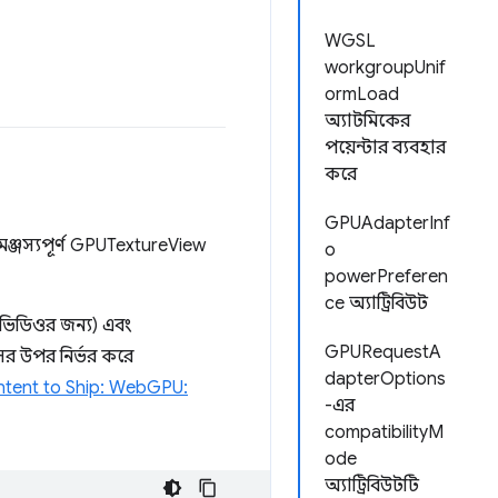
WGSL
workgroupUnif
ormLoad
অ্যাটমিকের
পয়েন্টার ব্যবহার
করে
GPUAdapterInf
্জস্যপূর্ণ GPUTextureView
o
powerPreferen
ce অ্যাট্রিবিউট
ভিডিওর জন্য) এবং
GPURequestA
সের উপর নির্ভর করে
dapterOptions
 Intent to Ship: WebGPU:
-এর
compatibilityM
ode
অ্যাট্রিবিউটটি