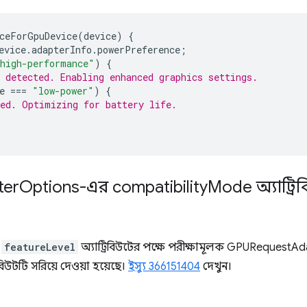
ceForGpuDevice
(
device
)
{
evice
.
adapterInfo
.
powerPreference
;
high-performance"
)
{
 detected. Enabling enhanced graphics settings.
e
===
"low-power"
)
{
ed. Optimizing for battery life.
ter
Options-এর compatibility
Mode অ্যাট্রি
ত
featureLevel
অ্যাট্রিবিউটের পক্ষে পরীক্ষামূলক GPURequestA
িবিউটটি সরিয়ে দেওয়া হয়েছে।
ইস্যু 366151404
দেখুন।