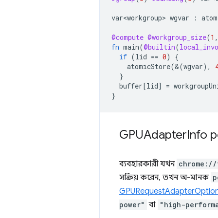
var<workgroup>
wgvar
:
atom
@compute
@workgroup_size
(
1
fn
main
(
@builtin
(
local_inv
if
(
lid
==
0
)
{
atomicStore
(&(
wgvar
),
}
buffer
[
lid
]
=
workgroupUn
}
GPUAdapter
Info 
ব্যবহারকারী যখন
chrome://
সক্রিয় করেন, তখন অ-মানক
p
GPURequestAdapterOptio
power"
বা
"high-perform