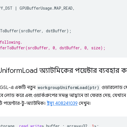
PY_DST
|
GPUBufferUsage
.
MAP_READ
,
rToBuffer
(
srcBuffer
,
dstBuffer
);
following.
ferToBuffer(srcBuffer, 0, dstBuffer, 0, size);
Uniform
Load অ্যাটমিকের পয়েন্টার ব্যবহার 
WGSL-এ একটি নতুন
workgroupUniformLoad(ptr)
ওভারলোড যো
বে লোড করে এবং ওয়ার্কগ্রুপের সমস্ত আহ্বানে তা ফেরত দেয়, যেখানে
 পয়েন্টার-টু-অ্যাটমিক।
ইস্যু 408241039
দেখুন।
storage
,
read_write
>
buffer
:
array<u32
,
1
>
;