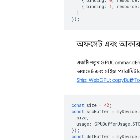
{
binding
:
0
,
resource
:
{
binding
:
1
,
resource
:
],
});
অফসেট এবং আকার নির
একটি নতুন GPUCommandEn
অফসেট এবং সাইজ প্যারামিটার ব
Ship: WebGPU: copyBufferToB
const
size
=
42
;
const
srcBuffer
=
myDevice
.
size
,
usage
:
GPUBufferUsage
.
ST
});
const
dstBuffer
=
myDevice
.