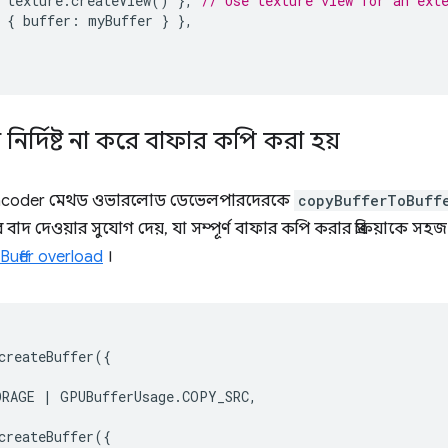
texture
.
createView
()
},
// Use texture view for an ext
{
buffer
:
myBuffer
}
},
্দিষ্ট না করে বাফার কপি করা হয়
coder মেথড ওভারলোড ডেভেলপারদেরকে
copyBufferToBuff
াদ দেওয়ার সুযোগ দেয়, যা সম্পূর্ণ বাফার কপি করার প্রক্রিয়াকে 
uffer overload
।
createBuffer
({
ORAGE
|
GPUBufferUsage
.
COPY_SRC
,
createBuffer
({