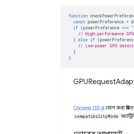
function
checkPowerPreferen
const
powerPreference
=
d
if
(
powerPreference
===
"
// High-performance GPU
}
else
if
(
powerPreferenc
// Low-power GPU detect
}
}
GPURequest
Adap
Chrome 133-এ
যোগ করা প্রমি
compatibilityMode
অ্যাট্র