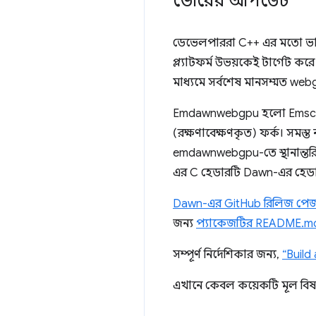
ভোরের আপডেট
ডেভেলপাররা C++ এর মতো ভাষায
প্ল্যাটফর্ম উভয়কেই টার্গেট
মাধ্যমে সর্বশেষ মানসম্মত webg
Emdawnwebgpu হলো Emscripten
(রক্ষণাবেক্ষণকৃত) ফর্ক। সম
emdawnwebgpu-তে স্থানান্তর
এর C হেডারটি Dawn-এর হেডারে
Dawn-এর GitHub রিলিজ পে
জন্য
প্যাকেজটির README.m
সম্পূর্ণ নির্দেশিকার জন্য,
“Build
এখানে কেবল কয়েকটি মূল বিষয