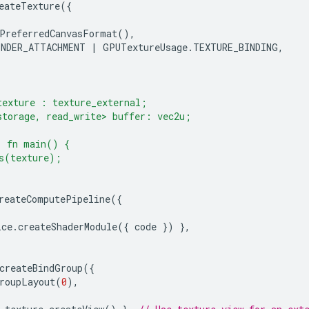
eateTexture
({
PreferredCanvasFormat
(),
ENDER_ATTACHMENT
|
GPUTextureUsage
.
TEXTURE_BINDING
,
texture : texture_external;
storage, read_write> buffer: vec2u;
) fn main() {
s(texture);
reateComputePipeline
({
ice
.
createShaderModule
({
code
})
},
createBindGroup
({
roupLayout
(
0
),