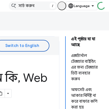
/
এই পৃষ্ঠায় যা যা
আছে
এক্সটার্নাল
টেক্সচার বাইন্ডিং
এর জন্য টেক্সচার
ন কি
,
Web
ভিউ ব্যবহার
করুন
অফসেট এবং
আকার নির্দিষ্ট না
করে বাফার কপি
করা হয়