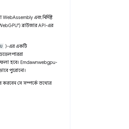
WebAssembly এবং নির্দিষ্ট
 WebGPU") ব্রাউজার API-এর
PU
)-এর একটি
 ডেভেলপাররা
য়ে ফেলা হবে। Emdawnwebgpu-
যভাবে পুরোনো।
রবেন সে সম্পর্কে তথ্যের