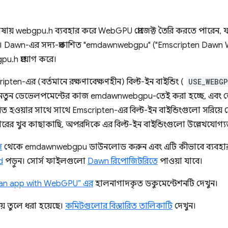
় webgpu.h ব্যবহার করে WebGPU প্রোজেক্ট তৈরি করতে পারেন, যা 
 করে। Dawn-এর সদ্য-প্রকাশিত "emdawnwebgpu" ("Emscripten Dawn
pu.h প্রয়োগ করে।
-এর (বর্তমানে রক্ষণাবেক্ষণহীন) বিল্ট-ইন বাইন্ডিং (
USE_WEBG
স্ত নতুন ডেভেলপমেন্টের কাজ emdawnwebgpu-তেই করা হচ্ছে, এবং
িত হওয়ার সাথে সাথে Emscripten-এর বিল্ট-ইন বাইন্ডিংগুলো সরি
র খুব কাছাকাছি, অপরদিকে এর বিল্ট-ইন বাইন্ডিংগুলো উল্লেখযোগ্
জ
থেকে emdawnwebgpu ডাউনলোড করুন এবং এটি কীভাবে ব্যবহার ক
d
পড়ুন। সোর্স ফাইলগুলো
Dawn রিপোজিটরিতে
পাওয়া যাবে।
 an app with WebGPU” এর
হালনাগাদকৃত ডকুমেন্টেশনটি দেখুন।
় তুলে ধরা হয়েছে।
কমিটগুলোর বিস্তারিত তালিকাটি
দেখুন।