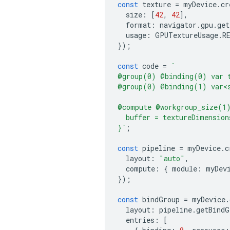
const
texture
=
myDevice
.
cr
size
:
[
42
,
42
],
format
:
navigator
.
gpu
.
get
usage
:
GPUTextureUsage
.
R
});
const
code
=
`
@group(0) @binding(0) var 
@group(0) @binding(1) var<
@compute @workgroup_size(1
  buffer = textureDimension
}`
;
const
pipeline
=
myDevice
.
c
layout
:
"auto"
,
compute
:
{
module
:
myDev
});
const
bindGroup
=
myDevice
.
layout
:
pipeline
.
getBindG
entries
:
[