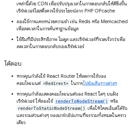
เหล่านี้ด้วย CDN เพื่อปรับปรุงเวลาในการตอบกลับให้ดียิ่งขึ้น
เซิร์ฟเวอร์โฮสติ้งควรใช้ประโยชน์จาก PHP OPcache
ลองใช้การแคชหน่วยความจำ เช่น Redis หรือ Memcached
เพื่อลดเวลาในการค้นหาฐานข้อมูล
ใช้ธีมที่มีประสิทธิภาพ โมดูล และเซิร์ฟเวอร์ที่รวดเร็วกว่าเพื่อ
ลดเวลาในการตอบกลับของเซิร์ฟเวอร์
โต้ตอบ
หากคุณกำลังใช้ React Router ให้ลดการใช้ของ
คอมโพเนนต์
<Redirect>
ในการ
ไปยังเส้นทางต่างๆ
หากคุณกำลังแสดงคอมโพเนนต์ของ React ใดๆ บนฝั่ง
เซิร์ฟเวอร์ ให้ลองใช้
renderToNodeStream()
หรือ
renderToStaticNodeStream()
เพื่อให้ไคลเอ็นต์ได้รับ
และรวมส่วนต่างๆ ของมาร์กอัปแทนที่จะรวมทั้งหมดในคราว
เดียว