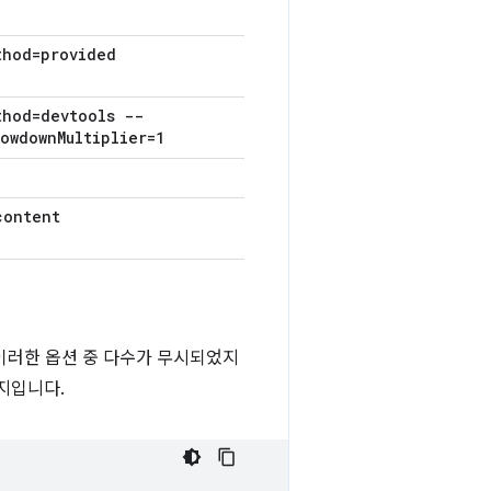
thod=provided
thod=devtools --
lowdown
Multiplier=1
content
서는 이러한 옵션 중 다수가 무시되었지
인지입니다.