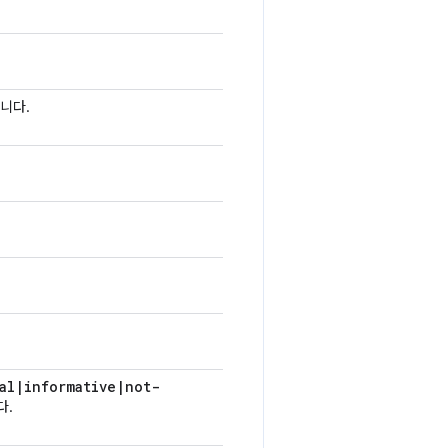
니다.
al
|
informative
|
not-
다.