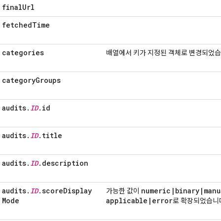
final
Url
fetched
Time
categories
배열에서 키가 지정된 객체로 변경되었습
category
Groups
audits
.
ID
.
id
audits
.
ID
.
title
audits
.
ID
.
description
audits
.
ID
.
score
Display
numeric
|
binary
|
manu
가능한 값이
Mode
applicable
|
error
로 확장되었습니