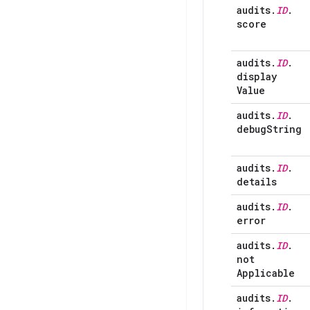
audits
.
ID
.
score
audits
.
ID
.
display
Value
audits
.
ID
.
debug
String
audits
.
ID
.
details
audits
.
ID
.
error
audits
.
ID
.
not
Applicable
audits
.
ID
.