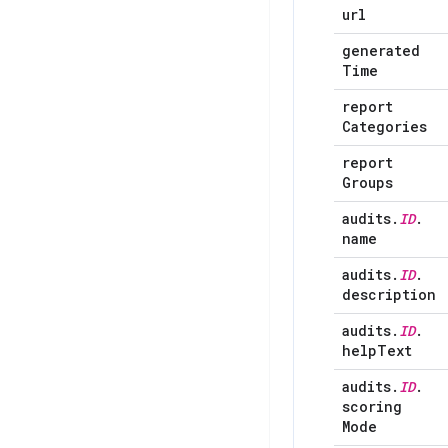
url
generated
Time
report
Categories
report
Groups
audits
.
ID
.
name
audits
.
ID
.
description
audits
.
ID
.
help
Text
audits
.
ID
.
scoring
Mode