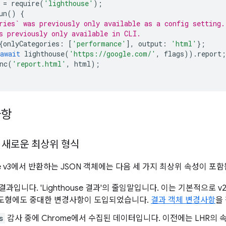
=
require
(
'lighthouse'
);
un
()
{
ries` was previously only available as a config setting.
s previously only available in CLI.
{
onlyCategories
:
[
'performance'
],
output
:
'html'
};
await
lighthouse
(
'https://google.com/'
,
flags
)).
report
;
nc
(
'report.html'
,
html
);
사항
의 새로운 최상위 형식
use v3에서 반환하는 JSON 객체에는 다음 세 가지 최상위 속성이 포
결과입니다. 'Lighthouse 결과'의 줄임말입니다. 이는 기본적으로 
 도형에도 중대한 변경사항이 도입되었습니다.
결과 객체 변경사항
을
s
감사 중에 Chrome에서 수집된 데이터입니다. 이전에는 LHR의