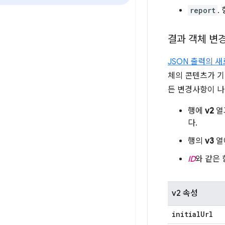
report
.
결과 객체 변
JSON 출력의 
체의 콘텐츠가 기
든 변경사항이 나
행에
v2
열
다.
행의
v3
열
ID
와 같은
v2 속성
initial
Url