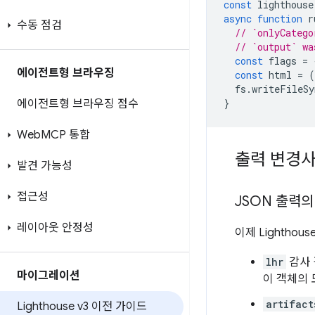
const
lighthouse
async
function
r
수동 점검
// `onlyCatego
// `output` wa
const
flags
=
에이전트형 브라우징
const
html
=
(
fs
.
writeFileSy
}
에이전트형 브라우징 점수
Web
MCP 통합
출력 변경
발견 가능성
접근성
JSON 출력
레이아웃 안정성
이제 Lightho
lhr
감사 
마이그레이션
이 객체의
artifact
Lighthouse v3 이전 가이드