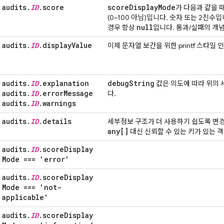
audits
.
ID
.
score
score
Display
Mode
가 다음과 같을 때
(0~100 아님)입니다. 숫자 또는 2진
null
경우 항상
입니다. 통과/실패의 개
audits
.
ID
.
display
Value
이제 문자열 보간을 위한 printf 스타일 
audits
.
ID
.
explanation
debug
String
값은 의도에 따라 위의 
audits
.
ID
.
error
Message
다.
audits
.
ID
.
warnings
audits
.
ID
.
details
세부정보 구조가 더 사용하기 쉽도록 변
any[]
대신 신뢰할 수 있는 키가 있는 
audits
.
ID
.
score
Display
Mode === 'error'
audits
.
ID
.
score
Display
Mode === 'not-
applicable'
audits
.
ID
.
score
Display