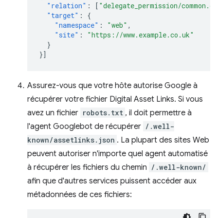
"relation"
:
[
"delegate_permission/common.ge
"target"
:
{
"namespace"
:
"web"
,
"site"
:
"https://www.example.co.uk"
}
}]
Assurez-vous que votre hôte autorise Google à
récupérer votre fichier Digital Asset Links. Si vous
avez un fichier
robots.txt
, il doit permettre à
l'agent Googlebot de récupérer
/.well-
known/assetlinks.json
. La plupart des sites Web
peuvent autoriser n'importe quel agent automatisé
à récupérer les fichiers du chemin
/.well-known/
afin que d'autres services puissent accéder aux
métadonnées de ces fichiers: