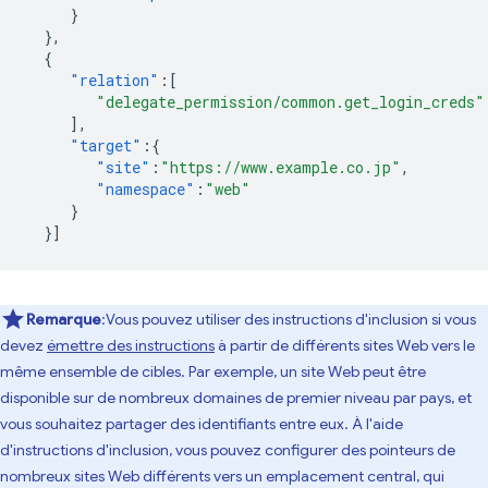
}
},
{
"relation"
:[
"delegate_permission/common.get_login_creds"
],
"target"
:{
"site"
:
"https://www.example.co.jp"
,
"namespace"
:
"web"
}
}]
Remarque
:Vous pouvez utiliser des instructions d'inclusion si vous
devez
émettre des instructions
à partir de différents sites Web vers le
même ensemble de cibles. Par exemple, un site Web peut être
disponible sur de nombreux domaines de premier niveau par pays, et
vous souhaitez partager des identifiants entre eux. À l'aide
d'instructions d'inclusion, vous pouvez configurer des pointeurs de
nombreux sites Web différents vers un emplacement central, qui