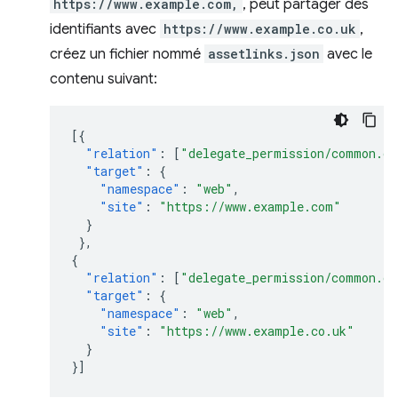
https://www.example.com,
, peut partager des
identifiants avec
https://www.example.co.uk
,
créez un fichier nommé
assetlinks.json
avec le
contenu suivant:
[{
"relation"
:
[
"delegate_permission/common.ge
"target"
:
{
"namespace"
:
"web"
,
"site"
:
"https://www.example.com"
}
},
{
"relation"
:
[
"delegate_permission/common.ge
"target"
:
{
"namespace"
:
"web"
,
"site"
:
"https://www.example.co.uk"
}
}]