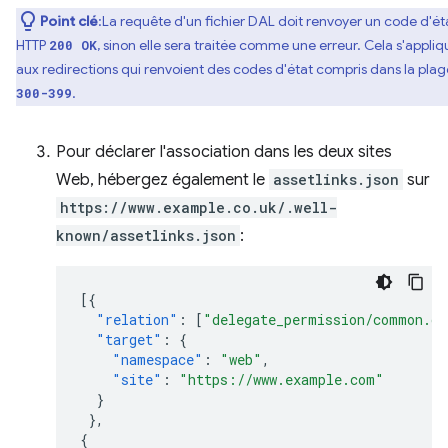
Point clé
:La requête d'un fichier DAL doit renvoyer un code d'ét
HTTP
, sinon elle sera traitée comme une erreur. Cela s'appliq
200 OK
aux redirections qui renvoient des codes d'état compris dans la plag
.
300-399
Pour déclarer l'association dans les deux sites
Web, hébergez également le
assetlinks.json
sur
https://www.example.co.uk/.well-
known/assetlinks.json
:
[{
"relation"
:
[
"delegate_permission/common.ge
"target"
:
{
"namespace"
:
"web"
,
"site"
:
"https://www.example.com"
}
},
{