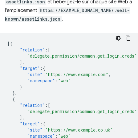
assetlinks.json
et hébergez-le sur chaque site Web à
l'emplacement
https://EXAMPLE_DOMAIN_NAME/.well-
known/assetlinks.json
.
[{
"relation"
:[
"delegate_permission/common.get_login_creds"
],
"target"
:{
"site"
:
"https://www.example.com"
,
"namespace"
:
"web"
}
},
{
"relation"
:[
"delegate_permission/common.get_login_creds"
],
"target"
:{
"site"
:
"https://www.example.co.uk"
,
"namespace"
:
"web"