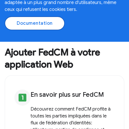
adaptée à un plus grand nombre d'utilisateurs, même
ceux qui refusent les cookies tiers.
Documentation
Ajouter FedCM à votre
application Web
En savoir plus sur FedCM
looks_one
Découvrez comment FedCM profite à
toutes les parties impliquées dans le
flux de fédération d'identités: