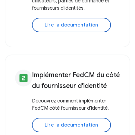
utilisateurs, parties de confiance et
fournisseurs d'identités.
Lire la documentation
Implémenter FedCM du côté
looks_two
du fournisseur d'identité
Découvrez comment implémenter
FedCM côté fournisseur d'identité.
Lire la documentation