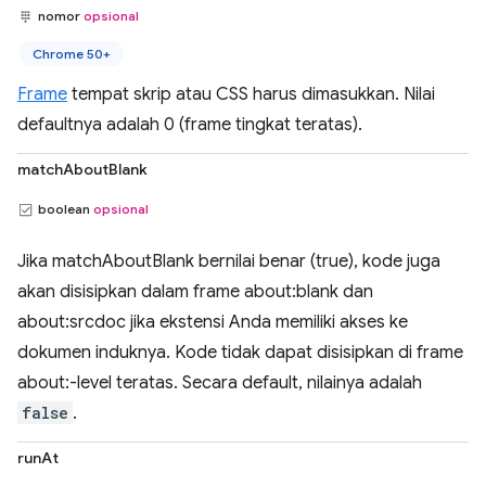
nomor
opsional
Chrome 50+
Frame
tempat skrip atau CSS harus dimasukkan. Nilai
defaultnya adalah 0 (frame tingkat teratas).
matchAboutBlank
boolean
opsional
Jika matchAboutBlank bernilai benar (true), kode juga
akan disisipkan dalam frame about:blank dan
about:srcdoc jika ekstensi Anda memiliki akses ke
dokumen induknya. Kode tidak dapat disisipkan di frame
about:-level teratas. Secara default, nilainya adalah
false
.
runAt