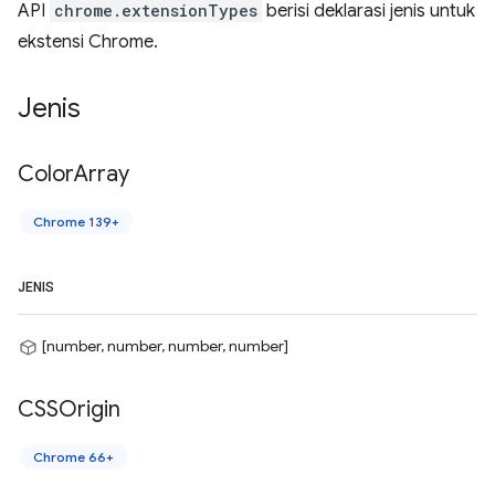
API
chrome.extensionTypes
berisi deklarasi jenis untuk
ekstensi Chrome.
Jenis
Color
Array
Chrome 139+
JENIS
[number, number, number, number]
CSSOrigin
Chrome 66+