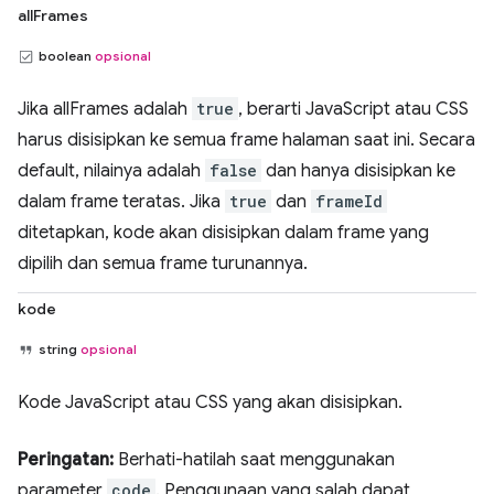
allFrames
boolean
opsional
Jika allFrames adalah
true
, berarti JavaScript atau CSS
harus disisipkan ke semua frame halaman saat ini. Secara
default, nilainya adalah
false
dan hanya disisipkan ke
dalam frame teratas. Jika
true
dan
frameId
ditetapkan, kode akan disisipkan dalam frame yang
dipilih dan semua frame turunannya.
kode
string
opsional
Kode JavaScript atau CSS yang akan disisipkan.
Peringatan:
Berhati-hatilah saat menggunakan
parameter
code
. Penggunaan yang salah dapat