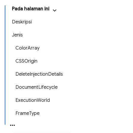
Pada halaman ini
Deskripsi
Jenis
ColorArray
CSSOrigin
DeleteInjectionDetails
DocumentLifecycle
ExecutionWorld
FrameType