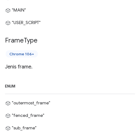
"MAIN"
"USER_SCRIPT"
Frame
Type
Chrome 106+
Jenis frame.
ENUM
"outermost_frame"
"fenced_frame"
"sub_frame"