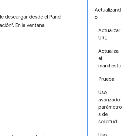
Actualizand
e descargar desde el Panel
o
ación". En la ventana
Actualizar
URL
Actualiza
el
manifiesto
Prueba
Uso
avanzado:
parámetro
s de
solicitud
Uso