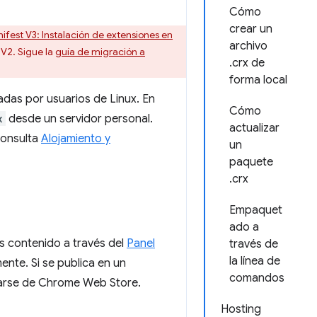
Cómo
crear un
ifest V3: Instalación de extensiones en
archivo
V2. Sigue la
guía de migración a
.crx de
forma local
adas por usuarios de Linux. En
Cómo
x
desde un servidor personal.
actualizar
consulta
Alojamiento y
un
paquete
.crx
Empaquet
ado a
s contenido a través del
Panel
través de
la línea de
nte. Si se publica en un
comandos
garse de Chrome Web Store.
Hosting