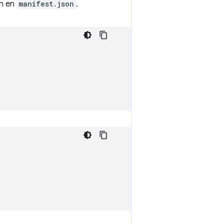
ón en
manifest.json
.