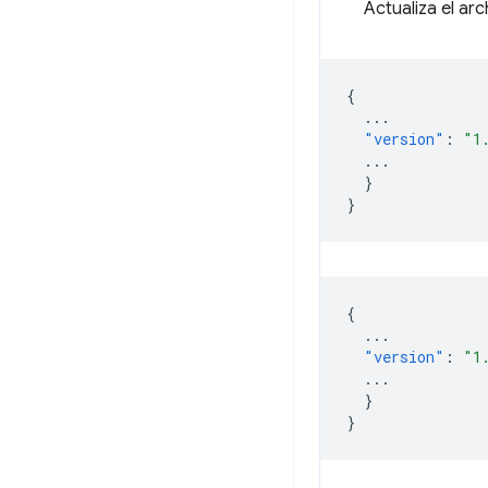
Actualiza el ar
{
...
"version"
:
"1
...
}
}
{
...
"version"
:
"1
...
}
}