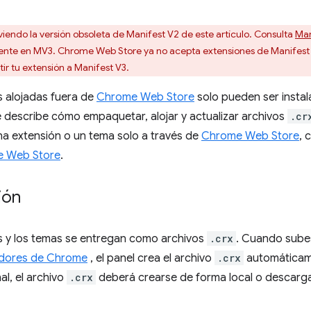
viendo la versión obsoleta de Manifest V2 de este artículo. Consulta
Man
lente en MV3. Chrome Web Store ya no acepta extensiones de Manifest 
ir tu extensión a Manifest V3.
s alojadas fuera de
Chrome Web Store
solo pueden ser instal
se describe cómo empaquetar, alojar y actualizar archivos
.cr
una extensión o un tema solo a través de
Chrome Web Store
, 
de Web Store
.
ión
s y los temas se entregan como archivos
.crx
. Cuando sube
adores de Chrome
, el panel crea el archivo
.crx
automáticame
al, el archivo
.crx
deberá crearse de forma local o descar