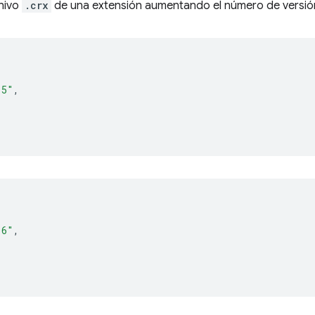
chivo
.crx
de una extensión aumentando el número de versi
.5"
,
.6"
,