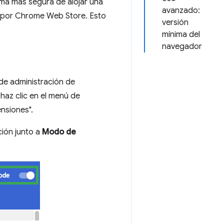
rma más segura de alojar una
avanzado:
do por Chrome Web Store. Esto
versión
mínima del
navegador
de administración de
haz clic en el menú de
nsiones".
ción junto a
Modo de
.