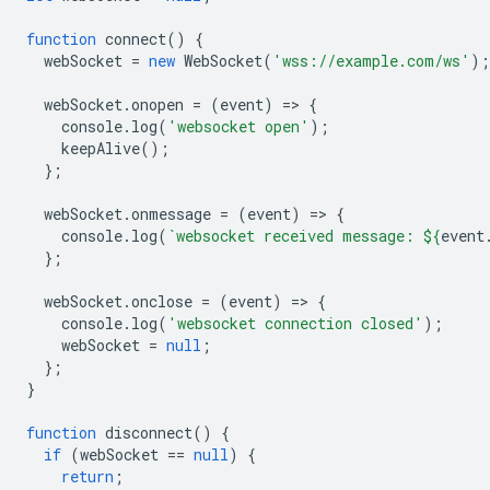
function
connect
()
{
webSocket
=
new
WebSocket
(
'wss://example.com/ws'
);
webSocket
.
onopen
=
(
event
)
=
>
{
console
.
log
(
'websocket open'
);
keepAlive
();
};
webSocket
.
onmessage
=
(
event
)
=
>
{
console
.
log
(
`websocket received message: 
${
event
};
webSocket
.
onclose
=
(
event
)
=
>
{
console
.
log
(
'websocket connection closed'
);
webSocket
=
null
;
};
}
function
disconnect
()
{
if
(
webSocket
==
null
)
{
return
;