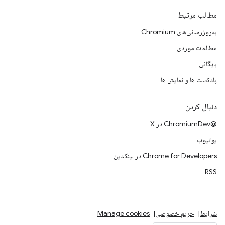
مطالب مرتبط
به‌روزرسانی‌های Chromium
مطالعات موردی
بایگانی
پادکست ها و نمایش ها
دنبال کردن
@ChromiumDev در X
یوتیوب
Chrome for Developers در لینکدین
RSS
شرایط
حریم خصوصی
Manage cookies