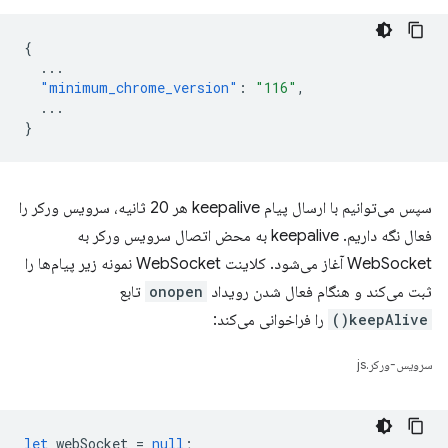
{
...
"minimum_chrome_version"
:
"116"
,
...
}
سپس می‌توانیم با ارسال پیام keepalive هر 20 ثانیه، سرویس ورکر را
فعال نگه داریم. keepalive به محض اتصال سرویس ورکر به
WebSocket آغاز می‌شود. کلاینت WebSocket نمونه زیر پیام‌ها را
ثبت می‌کند و هنگام فعال شدن رویداد
onopen
تابع
keepAlive()
را فراخوانی می‌کند:
سرویس-ورکر.js
let
webSocket
=
null
;