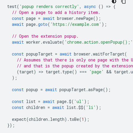
test
(
'popup renders correctly'
,
async
()
=
>
{
// Open a page to add a history item.
const
page
=
await
browser
.
newPage
();
await
page
.
goto
(
'https://example.com'
);
// Open the extension popup.
await
worker
.
evaluate
(
'chrome.action.openPopup();'
const
popupTarget
=
await
browser
.
waitForTarget
(
// Assumes that there is only one page with the 
// and that is the popup created by the extension
(
target
)
=
>
target
.
type
()
===
'page'
 && 
target
.
u
);
const
popup
=
await
popupTarget
.
asPage
();
const
list
=
await
page
.
$
(
'ul'
);
const
children
=
await
list
.
$$
(
'li'
);
expect
(
children
.
length
).
toBe
(
1
);
});