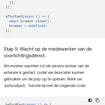
});
});
afterEach
(
async
()
=
>
{
await
browser
.
close
();
browser
=
undefined
;
});
Stap 5: Wacht op de medewerker van de
voorlichtingsdienst
.
We moeten wachten tot de service worker van de
extensie is gestart, zodat we deze later kunnen
gebruiken om de pop-up te openen. Werk uw
beforeEach
-functie bij met de volgende code:
beforeEach
(
async
()
=
>
{