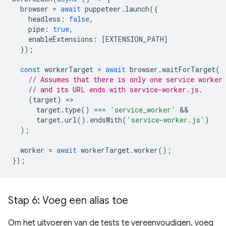
browser
=
await
puppeteer
.
launch
({
headless
:
false
,
pipe
:
true
,
enableExtensions
:
[
EXTENSION_PATH
]
});
const
workerTarget
=
await
browser
.
waitForTarget
(
// Assumes that there is only one service worker
// and its URL ends with service-worker.js.
(
target
)
=
target
.
type
()
===
'service_worker'
target
.
url
().
endsWith
(
'service-worker.js'
)
);
worker
=
await
workerTarget
.
worker
();
});
Stap 6: Voeg een alias toe
Om het uitvoeren van de tests te vereenvoudigen, voeg