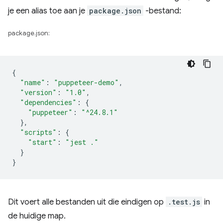
je een alias toe aan je
package.json
-bestand:
package.json:
{
"name"
:
"puppeteer-demo"
,
"version"
:
"1.0"
,
"dependencies"
:
{
"puppeteer"
:
"^24.8.1"
},
"scripts"
:
{
"start"
:
"jest ."
}
}
Dit voert alle bestanden uit die eindigen op
.test.js
in
de huidige map.