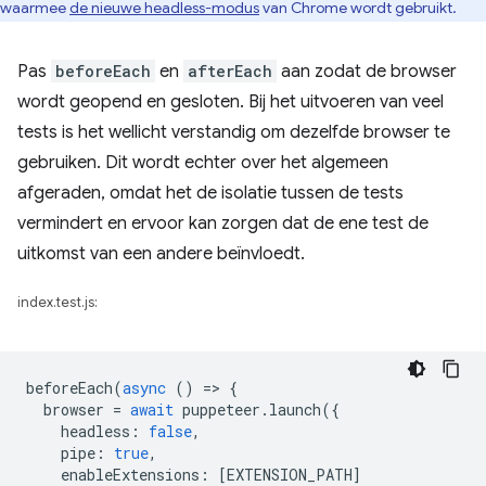
waarmee
de nieuwe headless-modus
van Chrome wordt gebruikt.
Pas
beforeEach
en
afterEach
aan zodat de browser
wordt geopend en gesloten. Bij het uitvoeren van veel
tests is het wellicht verstandig om dezelfde browser te
gebruiken. Dit wordt echter over het algemeen
afgeraden, omdat het de isolatie tussen de tests
vermindert en ervoor kan zorgen dat de ene test de
uitkomst van een andere beïnvloedt.
index.test.js:
beforeEach
(
async
()
=
>
{
browser
=
await
puppeteer
.
launch
({
headless
:
false
,
pipe
:
true
,
enableExtensions
:
[
EXTENSION_PATH
]