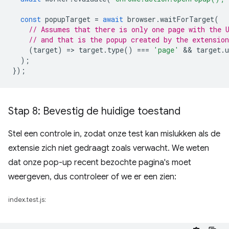
const
popupTarget
=
await
browser
.
waitForTarget
(
// Assumes that there is only one page with the 
// and that is the popup created by the extension
(
target
)
=
>
target
.
type
()
===
'page'
 && 
target
.
u
);
});
Stap 8: Bevestig de huidige toestand
Stel een controle in, zodat onze test kan mislukken als de
extensie zich niet gedraagt ​​zoals verwacht. We weten
dat onze pop-up recent bezochte pagina's moet
weergeven, dus controleer of we er een zien:
index.test.js: