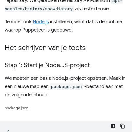
repository. We gebruiken de History API-demo in
api-
samples/history/showHistory
als testextensie.
Je moet ook
Node.js
installeren, want dat is de runtime
waarop Puppeteer is gebouwd.
Het schrijven van je toets
Stap 1: Start je Node
.
JS-project
We moeten een basis Node.js-project opzetten. Maak in
een nieuwe map een
package.json
-bestand aan met
de volgende inhoud:
package.json:
{