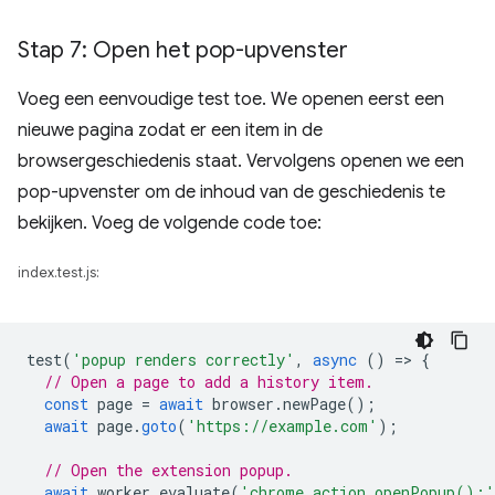
Stap 7: Open het pop-upvenster
Voeg een eenvoudige test toe. We openen eerst een
nieuwe pagina zodat er een item in de
browsergeschiedenis staat. Vervolgens openen we een
pop-upvenster om de inhoud van de geschiedenis te
bekijken. Voeg de volgende code toe:
index.test.js:
test
(
'popup renders correctly'
,
async
()
=
>
{
// Open a page to add a history item.
const
page
=
await
browser
.
newPage
();
await
page
.
goto
(
'https://example.com'
);
// Open the extension popup.
await
worker
.
evaluate
(
'chrome.action.openPopup();'