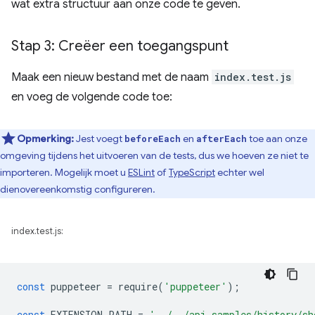
wat extra structuur aan onze code te geven.
Stap 3: Creëer een toegangspunt
Maak een nieuw bestand met de naam
index.test.js
en voeg de volgende code toe:
Opmerking:
Jest voegt
en
toe aan onze
beforeEach
afterEach
omgeving tijdens het uitvoeren van de tests, dus we hoeven ze niet te
importeren. Mogelijk moet u
ESLint
of
TypeScript
echter wel
dienovereenkomstig configureren.
index.test.js:
const
puppeteer
=
require
(
'puppeteer'
);
const
EXTENSION_PATH
=
'../../api-samples/history/sh