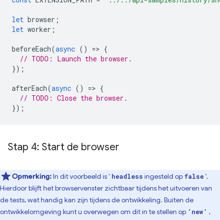
let
browser
;
let
worker
;
beforeEach
(
async
()
=
>
{
// TODO: Launch the browser.
});
afterEach
(
async
()
=
>
{
// TODO: Close the browser.
});
Stap 4: Start de browser
Opmerking:
In dit voorbeeld is '
ingesteld op
'.
headless
false
Hierdoor blijft het browservenster zichtbaar tijdens het uitvoeren van
de tests, wat handig kan zijn tijdens de ontwikkeling. Buiten de
ontwikkelomgeving kunt u overwegen om dit in te stellen op
,
'new'