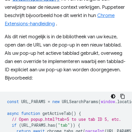
verwijzing naar de nieuwe context verkrijgen. Puppeteer
beschrijft bijvoorbeeld hoe dit werkt in hun
Chrome
Extensions-handleiding
.
Als dit niet mogelijk is in de bibliotheek van uw keuze,
open dan de URL van de pop-up in een nieuw tabblad.
Als uw pop-up het actieve tabblad gebruikt, overweeg
dan een override te implementeren waarbij een tabblad-
ID expliciet aan uw pop-up kan worden doorgegeven.
Bijvoorbeeld:
const
URL_PARAMS
=
new
URLSearchParams
(
window
.
locati
async
function
getActiveTab
()
{
// Open popup.html?tab=5 to use tab ID 5, etc.
if
(
URL_PARAMS
.
has
(
"tab"
))
{
return
await
chrome
.
tabs
.
get
(
parseInt
(
URL_PARAMS