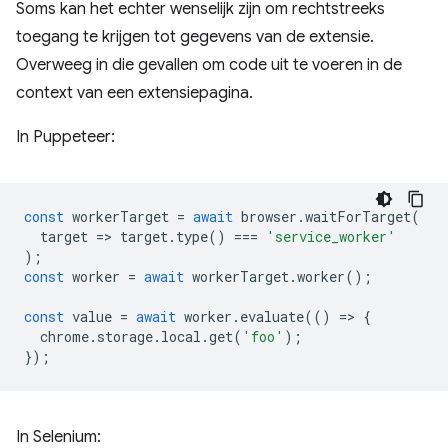
Soms kan het echter wenselijk zijn om rechtstreeks
toegang te krijgen tot gegevens van de extensie.
Overweeg in die gevallen om code uit te voeren in de
context van een extensiepagina.
In Puppeteer:
const
workerTarget
=
await
browser
.
waitForTarget
(
target
=
>
target
.
type
()
===
'service_worker'
);
const
worker
=
await
workerTarget
.
worker
();
const
value
=
await
worker
.
evaluate
(()
=
>
{
chrome
.
storage
.
local
.
get
(
'foo'
);
});
In Selenium: