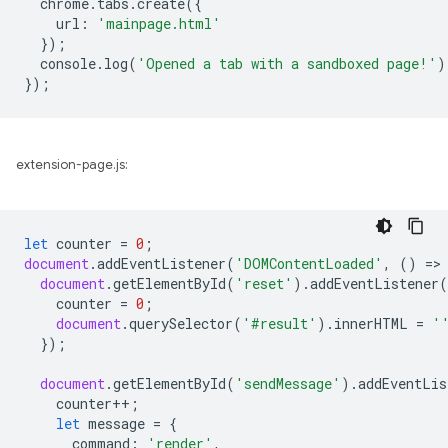
chrome
.
tabs
.
create
({
url
:
'mainpage.html'
});
console
.
log
(
'Opened a tab with a sandboxed page!'
)
});
extension-page.js:
let
counter
=
0
;
document
.
addEventListener
(
'DOMContentLoaded'
,
()
=
>
document
.
getElementById
(
'reset'
).
addEventListener
(
counter
=
0
;
document
.
querySelector
(
'#result'
).
innerHTML
=
'
});
document
.
getElementById
(
'sendMessage'
).
addEventLis
counter
++
;
let
message
=
{
command
:
'render'
,