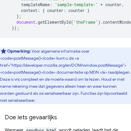
templateName
:
'sample-template-'
+
counter
,
context
:
{
counter
:
counter
}
};
document
.
getElementById
(
'theFrame'
).
contentWindo
});
Opmerking:
Voor algemene informatie over
<code>postMessage()</code> kunt u de <a
href="https://developer.mozilla.org/en/DOM/window.postMessage">
<code>postMessage()</code> documentatie op MDN </a> raadplegen.
Deze is vrij compleet en de moeite waard om te lezen. Houd er met
name rekening mee dat gegevens alleen heen en weer kunnen
worden gestuurd als ze serialiseerbaar zijn. Functies zijn bijvoorbeeld
niet serialiseerbaar.
Doe iets gevaarlijks
Wanneer
sandbox.html
wordt geladen, laadt het de