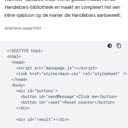
Handlebars-bibliotheek en maakt en compileert het een
inline-sjabloon op de manier die Handlebars aanbeveelt:
extension-page.html:
<!DOCTYPE html>

<html>

  <head>

    <script src="mainpage.js"></script>

    <link href="styles/main.css" rel="stylesheet" />

  </head>

  <body>

    <div id="buttons">

      <button id="sendMessage">Click me</button>

      <button id="reset">Reset counter</button>

    </div>

    <div id="result"></div>
