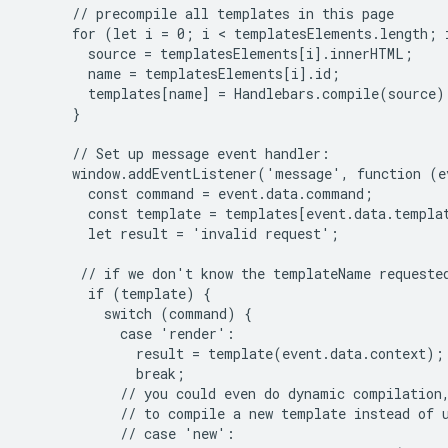
      // precompile all templates in this page

      for (let i = 0; i < templatesElements.length; i
        source = templatesElements[i].innerHTML;

        name = templatesElements[i].id;

        templates[name] = Handlebars.compile(source);
      }

      // Set up message event handler:

      window.addEventListener('message', function (ev
        const command = event.data.command;

        const template = templates[event.data.templat
        let result = 'invalid request';

       // if we don't know the templateName requested
        if (template) {

          switch (command) {

            case 'render':

              result = template(event.data.context);

              break;

            // you could even do dynamic compilation,
            // to compile a new template instead of u
            // case 'new':
