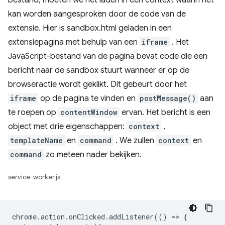
bestand, moeten we het laden in een context waarin het
kan worden aangesproken door de code van de
extensie. Hier is sandbox.html geladen in een
extensiepagina met behulp van een
iframe
. Het
JavaScript-bestand van de pagina bevat code die een
bericht naar de sandbox stuurt wanneer er op de
browseractie wordt geklikt. Dit gebeurt door het
iframe
op de pagina te vinden en
postMessage()
aan
te roepen op
contentWindow
ervan. Het bericht is een
object met drie eigenschappen:
context
,
templateName
en
command
. We zullen
context
en
command
zo meteen nader bekijken.
service-worker.js:
chrome
.
action
.
onClicked
.
addListener
(()
=
>
{