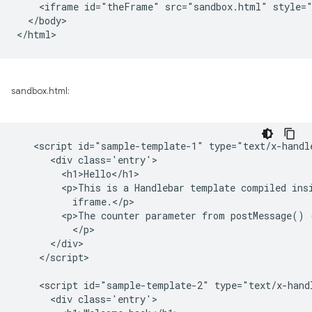
    <iframe id="theFrame" src="sandbox.html" style="
  </body>

sandbox.html:
   <script id="sample-template-1" type="text/x-handle
      <div class='entry'>

        <h1>Hello</h1>

        <p>This is a Handlebar template compiled insi
          iframe.</p>

        <p>The counter parameter from postMessage() 
          </p>

      </div>

    </script>

    <script id="sample-template-2" type="text/x-handl
      <div class='entry'>
