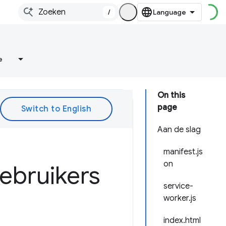
/
e
On this
page
Aan de slag
manifest.js
on
gebruikers
service-
worker.js
index.html