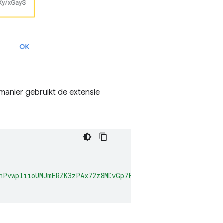
manier gebruikt de extensie
hPvwpliioUMJmERZK3zPAx72z8MDvGp7Fx7ZlzuZpL4yyp4zXBI+MUh