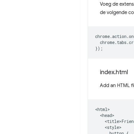
Voeg de extens
de volgende co
chrome
.
action
.
on
chrome
.
tabs
.
cr
});
index
.
html
Add an HTML fi
<html>

  <head>

    <title>Frien
    <style>

      button {
