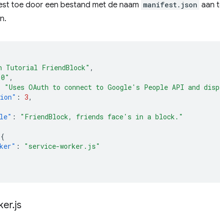
est toe door een bestand met de naam
manifest.json
aan t
n.
h Tutorial FriendBlock"
,
.0"
,
:
"Uses OAuth to connect to Google's People API and disp
sion"
:
3
,
le"
:
"FriendBlock, friends face's in a block."
{
ker"
:
"service-worker.js"
ker
.
js