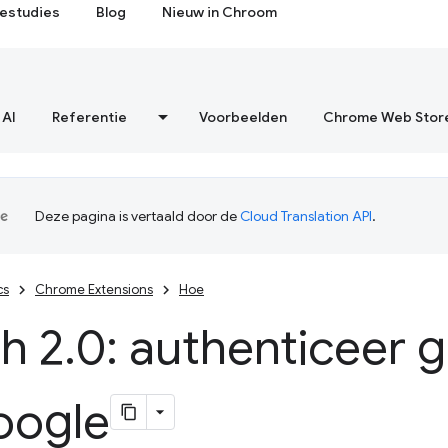
estudies
Blog
Nieuw in Chroom
 AI
Referentie
Voorbeelden
Chrome Web Stor
Deze pagina is vertaald door de
Cloud Translation API
.
cs
Chrome Extensions
Hoe
h 2
.
0: authenticeer 
oogle