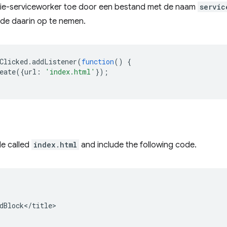
ie-serviceworker toe door een bestand met de naam
servic
de daarin op te nemen.
Clicked
.
addListener
(
function
()
{
eate
({
url
:
'index.html'
});
le called
index.html
and include the following code.
dBlock</title>
