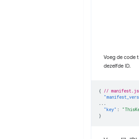
Voeg de code t
dezelfde ID.
{
// manifest.js
"manifest_ver
...
"key"
:
"ThisK
}