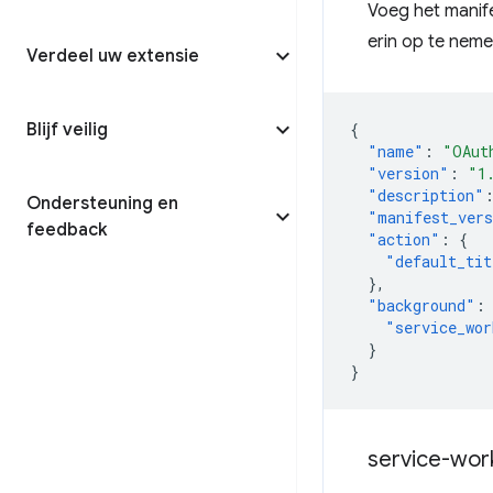
Voeg het manif
erin op te neme
Verdeel uw extensie
Blijf veilig
{
"name"
:
"OAut
"version"
:
"1
"description"
Ondersteuning en
"manifest_ver
feedback
"action"
:
{
"default_tit
},
"background"
:
"service_wor
}
}
service-wor