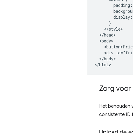
        padding:
        backgrou
        display:
      }

    </style>

  </head>

  <body>

    <button>Frie
    <div id="fri
  </body>

Zorg voor 
Het behouden va
consistente ID
Upload de e