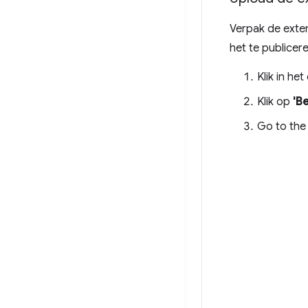
Verpak de exte
het te publicere
Klik in h
Klik op
'B
Go to th