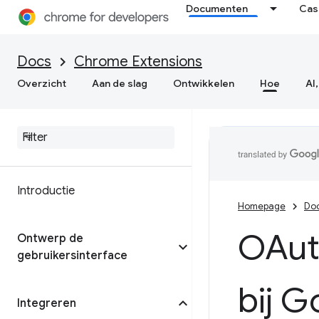
Documenten
Cas
Docs
Chrome Extensions
Overzicht
Aan de slag
Ontwikkelen
Hoe
AI,
Introductie
Homepage
Do
OAut
Ontwerp de
gebruikersinterface
bij G
Integreren