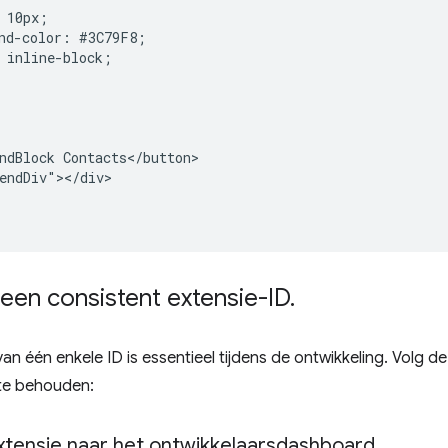
 10px;

nd-color: #3C79F8;

 inline-block;

ndBlock Contacts</button>

endDiv"></div>

een consistent extensie-ID
.
n één enkele ID is essentieel tijdens de ontwikkeling. Volg de
 te behouden:
xtensie naar het ontwikkelaarsdashboard
.