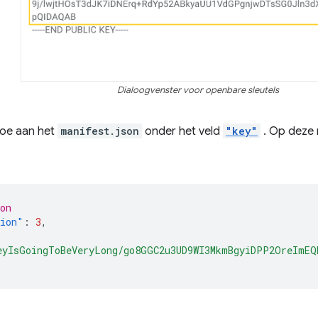
Dialoogvenster voor openbare sleutels
oe aan het
manifest.json
onder het veld
"key"
. Op deze 
on
sion"
:
3
,
eyIsGoingToBeVeryLong/go8GGC2u3UD9WI3MkmBgyiDPP2OreImEQ