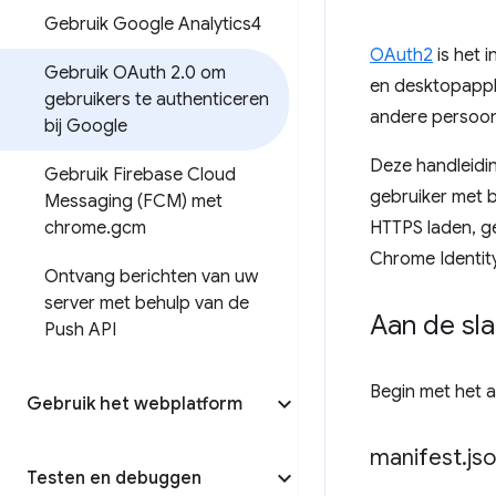
Gebruik Google Analytics4
OAuth2
is het 
Gebruik OAuth 2
.
0 om
en desktopappl
gebruikers te authenticeren
andere persoon
bij Google
Deze handleidin
Gebruik Firebase Cloud
gebruiker met 
Messaging (FCM) met
chrome
.
gcm
HTTPS laden, ge
Chrome Identit
Ontvang berichten van uw
server met behulp van de
Aan de sl
Push API
Begin met het 
Gebruik het webplatform
manifest
.
js
Testen en debuggen