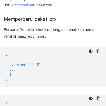
untuk
memperbarui
ekstensi.
Memperbarui paket
.
crx
Perbarui file
.crx
ekstensi dengan menaikkan nomor
versi di
manifest.json
.
{
...
"version"
:
"1.5"
,
...
}
}
{