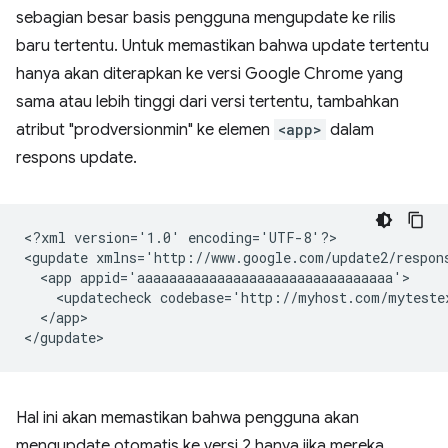
sebagian besar basis pengguna mengupdate ke rilis
baru tertentu. Untuk memastikan bahwa update tertentu
hanya akan diterapkan ke versi Google Chrome yang
sama atau lebih tinggi dari versi tertentu, tambahkan
atribut "prodversionmin" ke elemen
<app>
dalam
respons update.
<?xml
version='1.0'
encoding='UTF-8'?>

<gupdate
xmlns='http://www.google.com/update2/respon
<app
<updatecheck
codebase='http://myhost.com/myteste
</app>

Hal ini akan memastikan bahwa pengguna akan
mengupdate otomatis ke versi 2 hanya jika mereka