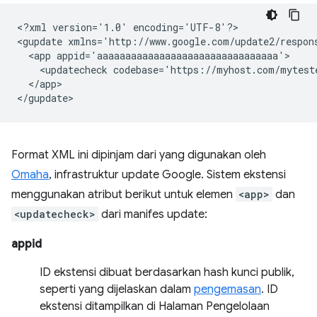
<?xml
version='1.0'
encoding='UTF-8'?>

<gupdate
xmlns='http://www.google.com/update2/respon
<app
<updatecheck
codebase='https://myhost.com/mytest
</app>

Format XML ini dipinjam dari yang digunakan oleh
Omaha
, infrastruktur update Google. Sistem ekstensi
menggunakan atribut berikut untuk elemen
<app>
dan
<updatecheck>
dari manifes update:
appid
ID ekstensi dibuat berdasarkan hash kunci publik,
seperti yang dijelaskan dalam
pengemasan
. ID
ekstensi ditampilkan di Halaman Pengelolaan