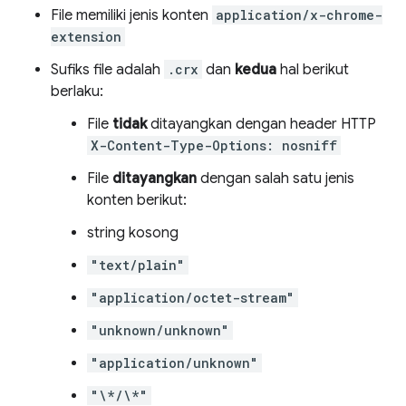
File memiliki jenis konten
application/x-chrome-
extension
Sufiks file adalah
.crx
dan
kedua
hal berikut
berlaku:
File
tidak
ditayangkan dengan header HTTP
X-Content-Type-Options: nosniff
File
ditayangkan
dengan salah satu jenis
konten berikut:
string kosong
"text/plain"
"application/octet-stream"
"unknown/unknown"
"application/unknown"
"\*/\*"