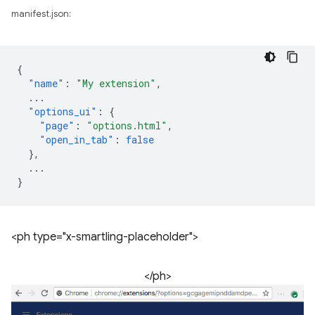
manifest.json:
{
"name"
:
"My extension"
,
...
"options_ui"
:
{
"page"
:
"options.html"
,
"open_in_tab"
:
false
},
...
}
<ph type="x-smartling-placeholder">
</ph>