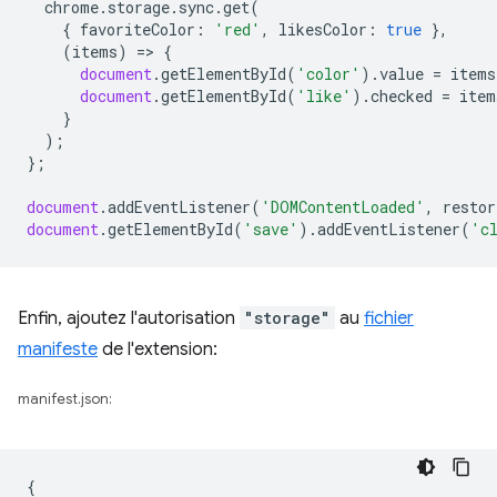
chrome
.
storage
.
sync
.
get
(
{
favoriteColor
:
'red'
,
likesColor
:
true
},
(
items
)
=
>
{
document
.
getElementById
(
'color'
).
value
=
items
document
.
getElementById
(
'like'
).
checked
=
item
}
);
};
document
.
addEventListener
(
'DOMContentLoaded'
,
restor
document
.
getElementById
(
'save'
).
addEventListener
(
'c
Enfin, ajoutez l'autorisation
"storage"
au
fichier
manifeste
de l'extension:
manifest.json:
{
