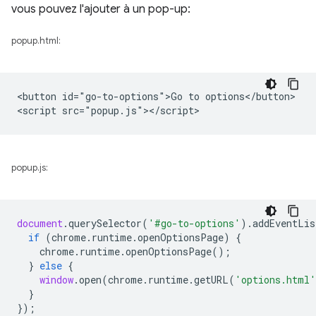
vous pouvez l'ajouter à un pop-up:
popup.html:
<button id="go-to-options">Go to options</button>

popup.js:
document
.
querySelector
(
'#go-to-options'
).
addEventLis
if
(
chrome
.
runtime
.
openOptionsPage
)
{
chrome
.
runtime
.
openOptionsPage
();
}
else
{
window
.
open
(
chrome
.
runtime
.
getURL
(
'options.html'
}
});