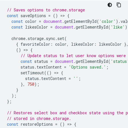
// Saves options to chrome.storage
const
saveOptions
=
()
=
>
{
const
color
=
document
.
getElementById
(
'color'
).
val
const
likesColor
=
document
.
getElementById
(
'like'
)
chrome
.
storage
.
sync
.
set
(
{
favoriteColor
:
color
,
likesColor
:
likesColor
}
()
=
>
{
// Update status to let user know options were 
const
status
=
document
.
getElementById
(
'status
status
.
textContent
=
'Options saved.'
;
setTimeout
(()
=
>
{
status
.
textContent
=
''
;
},
750
);
}
);
};
// Restores select box and checkbox state using the p
// stored in chrome.storage.
const
restoreOptions
=
()
=
>
{