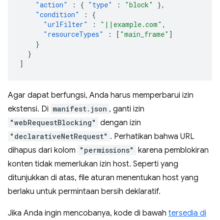
"action"
:
{
"type"
:
"block"
},
"condition"
:
{
"urlFilter"
:
"||example.com"
,
"resourceTypes"
:
[
"main_frame"
]
}
}
]
Agar dapat berfungsi, Anda harus memperbarui izin
ekstensi. Di
manifest.json
, ganti izin
"webRequestBlocking"
dengan izin
"declarativeNetRequest"
. Perhatikan bahwa URL
dihapus dari kolom
"permissions"
karena pemblokiran
konten tidak memerlukan izin host. Seperti yang
ditunjukkan di atas, file aturan menentukan host yang
berlaku untuk permintaan bersih deklaratif.
Jika Anda ingin mencobanya, kode di bawah
tersedia di