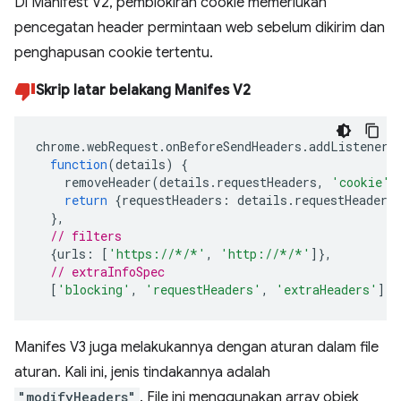
Di Manifest V2, pemblokiran cookie memerlukan
pencegatan header permintaan web sebelum dikirim dan
penghapusan cookie tertentu.
Skrip latar belakang Manifes V2
chrome
.
webRequest
.
onBeforeSendHeaders
.
addListener
(
function
(
details
)
{
removeHeader
(
details
.
requestHeaders
,
'cookie'
)
return
{
requestHeaders
:
details
.
requestHeaders
},
// filters
{
urls
:
[
'https://*/*'
,
'http://*/*'
]},
// extraInfoSpec
[
'blocking'
,
'requestHeaders'
,
'extraHeaders'
]);
Manifes V3 juga melakukannya dengan aturan dalam file
aturan. Kali ini, jenis tindakannya adalah
"modifyHeaders"
. File ini menggunakan array objek