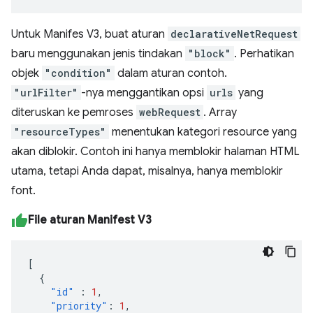
Untuk Manifes V3, buat aturan
declarativeNetRequest
baru menggunakan jenis tindakan
"block"
. Perhatikan
objek
"condition"
dalam aturan contoh.
"urlFilter"
-nya menggantikan opsi
urls
yang
diteruskan ke pemroses
webRequest
. Array
"resourceTypes"
menentukan kategori resource yang
akan diblokir. Contoh ini hanya memblokir halaman HTML
utama, tetapi Anda dapat, misalnya, hanya memblokir
font.
File aturan Manifest V3
[
{
"id"
:
1
,
"priority"
:
1
,