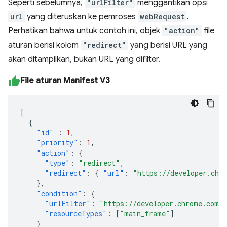
Seperti sebelumnya,
"urlFilter"
menggantikan opsi
url
yang diteruskan ke pemroses
webRequest
.
Perhatikan bahwa untuk contoh ini, objek
"action"
file
aturan berisi kolom
"redirect"
yang berisi URL yang
akan ditampilkan, bukan URL yang difilter.
File aturan Manifest V3
[
{
"id"
:
1
,
"priority"
:
1
,
"action"
:
{
"type"
:
"redirect"
,
"redirect"
:
{
"url"
:
"https://developer.chr
},
"condition"
:
{
"urlFilter"
:
"https://developer.chrome.com/d
"resourceTypes"
:
[
"main_frame"
]
}