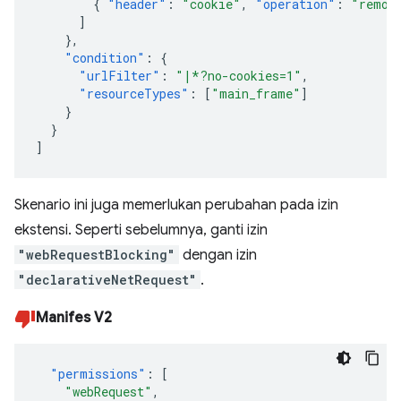
{
"header"
:
"cookie"
,
"operation"
:
"remov
]
},
"condition"
:
{
"urlFilter"
:
"|*?no-cookies=1"
,
"resourceTypes"
:
[
"main_frame"
]
}
}
]
Skenario ini juga memerlukan perubahan pada izin
ekstensi. Seperti sebelumnya, ganti izin
"webRequestBlocking"
dengan izin
"declarativeNetRequest"
.
Manifes V2
"permissions"
:
[
"webRequest"
,