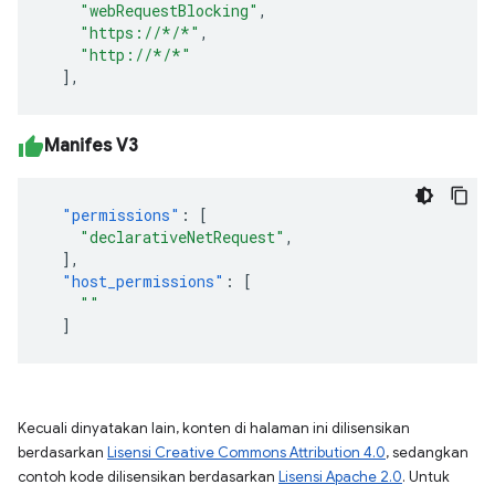
"webRequestBlocking"
,
"https://*/*"
,
"http://*/*"
],
Manifes V3
"permissions"
:
[
"declarativeNetRequest"
,
],
"host_permissions"
:
[
"
"
]
Kecuali dinyatakan lain, konten di halaman ini dilisensikan
berdasarkan
Lisensi Creative Commons Attribution 4.0
, sedangkan
contoh kode dilisensikan berdasarkan
Lisensi Apache 2.0
. Untuk