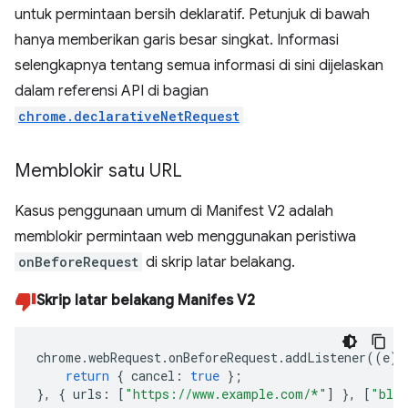
untuk permintaan bersih deklaratif. Petunjuk di bawah
hanya memberikan garis besar singkat. Informasi
selengkapnya tentang semua informasi di sini dijelaskan
dalam referensi API di bagian
chrome.declarativeNetRequest
Memblokir satu URL
Kasus penggunaan umum di Manifest V2 adalah
memblokir permintaan web menggunakan peristiwa
onBeforeRequest
di skrip latar belakang.
Skrip latar belakang Manifes V2
chrome
.
webRequest
.
onBeforeRequest
.
addListener
((
e
)
return
{
cancel
:
true
};
},
{
urls
:
[
"https://www.example.com/*"
]
},
[
"bloc