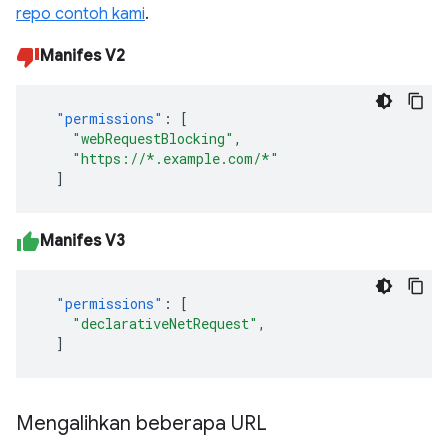
repo contoh kami
.
Manifes V2
"permissions"
:
[
"webRequestBlocking"
,
"https://*.example.com/*"
]
Manifes V3
"permissions"
:
[
"declarativeNetRequest"
,
]
Mengalihkan beberapa URL