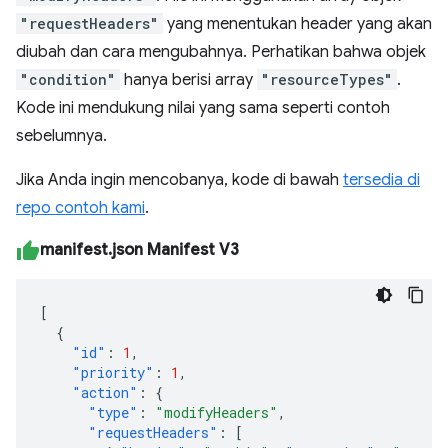
"requestHeaders"
yang menentukan header yang akan
diubah dan cara mengubahnya. Perhatikan bahwa objek
"condition"
hanya berisi array
"resourceTypes"
.
Kode ini mendukung nilai yang sama seperti contoh
sebelumnya.
Jika Anda ingin mencobanya, kode di bawah
tersedia di
repo contoh kami
.
manifest.json Manifest V3
[
{
"id"
:
1
,
"priority"
:
1
,
"action"
:
{
"type"
:
"modifyHeaders"
,
"requestHeaders"
:
[