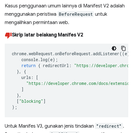
Kasus penggunaan umum lainnya di Manifest V2 adalah
menggunakan peristiwa
BeforeRequest
untuk
mengalihkan permintaan web.
Skrip latar belakang Manifes V2
chrome
.
webRequest
.
onBeforeRequest
.
addListener
((
e
)
console
.
log
(
e
);
return
{
redirectUrl
:
"https://developer.chrom
},
{
urls
:
[
"https://developer.chrome.com/docs/extension
]
},
[
"blocking"
]
);
Untuk Manifes V3, gunakan jenis tindakan
"redirect"
.