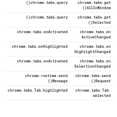
)
chrome
.
tabs
.
query(
chrome
.
tabs
.
get
)
All
In
Window(
)
chrome
.
tabs
.
query(
chrome
.
tabs
.
get
)
Selected(
chrome
.
tabs
.
on
Activated
chrome
.
tabs
.
on
Active
Changed
chrome
.
tabs
.
on
Highlighted
chrome
.
tabs
.
on
Highlight
Changed
chrome
.
tabs
.
on
Activated
chrome
.
tabs
.
on
Selection
Changed
chrome
.
runtime
.
send
chrome
.
tabs
.
send
)
Message(
)
Request(
chrome
.
tabs
.
Tab
.
highlighted
chrome
.
tabs
.
Tab
.
selected