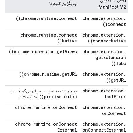
روش یا ویژگی
جایگزین کنید با
Manifest V2
)
chrome
.
runtime
.
connect(
chrome
.
extension
.
)
connect(
chrome
.
runtime
.
connect
chrome
.
extension
.
)
Native(
)
connect
Native(
)
chrome
.
extension
.
get
Views(
chrome
.
extension
.
get
Extension
)
Tabs(
)
chrome
.
runtime
.
get
URL(
chrome
.
extension
.
)
get
URL(
chrome
.
extension
.
در جایی که متدها وعده‌ها را برمی‌گردانند، از
)
promise
.
catch(
last
Error
استفاده کنید.
chrome
.
runtime
.
on
Connect
chrome
.
extension
.
on
Connect
chrome
.
runtime
.
on
Connect
chrome
.
extension
.
External
on
Connect
External