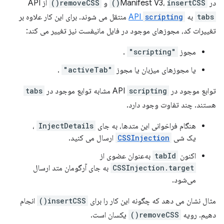
در Manifest V3،
insertCSS()
و
removeCSS()
از API
tabs
به
scripting
API
منتقل می شوند. برای این کار علاوه بر
تغییرات کد، مجوزهای موجود در فایل مانیفست نیز تغییر می کند:
مجوز
"scripting"
.
یا مجوزهای میزبان یا مجوز
"activeTab"
.
توابع موجود در API
scripting
مشابه توابع موجود در
tabs
هستند. چند تفاوت وجود دارد.
هنگام فراخوانی این متدها، به جای
InjectDetails
،
یک شی
CSSInjection
ارسال می کنید.
اکنون
tabId
به‌عنوان عضوی از
CSSInjection.target
به جای آرگومان متد ارسال
می‌شود.
مثال نشان می دهد که چگونه این کار را برای
insertCSS()
انجام
دهیم. رویه
removeCSS()
یکسان است.