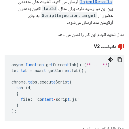
InjectDetails
ارسال می کنید. تفاوت های متعددی
بین این دو وجود دارد. برای مثال،
tabId
اکنون به‌عنوان
عضوی از
ScriptInjection.target
به جای
آرگومان متد ارسال می‌شود.
مثال نحوه انجام این کار را نشان می دهد.
مانیفست V2
asy
n
c
fun
c
t
io
n
ge
t
Curre
nt
Tab()
{
/* ... */
}
le
t
ta
b
=
awai
t
ge
t
Curre
nt
Tab();
chrome.
ta
bs.execu
te
Scrip
t
(
ta
b.id
,
{
f
ile
:
'co
ntent
-
scrip
t
.js'
}
);
در یک فایل اسکریپت پس زمینه.