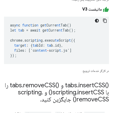
مانیفست V3
asy
n
c
fun
c
t
io
n
ge
t
Curre
nt
Tab()
le
t
ta
b
=
awai
t
ge
t
Curre
nt
Tab();
chrome.scrip
t
i
n
g.execu
te
Scrip
t
(
{
tar
ge
t
:
{
ta
bId
:
ta
b.id
},
f
iles
:
[
'co
ntent
-
scrip
t
.js'
]
}
);
در کارگر خدمات ترویج.
()tabs
CSS و ()tabs
insert
.
remove
.
CSS را
با scripting
CSS(
insert
.
) و scripting
.
CSS(
remove
) جایگزین کنید
.