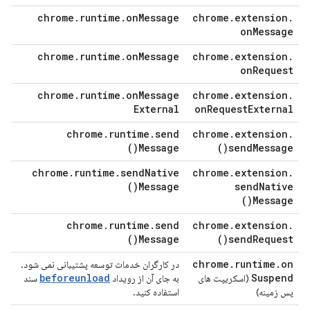
chrome
.
runtime
.
on
Message
chrome
.
extension
.
on
Message
chrome
.
runtime
.
on
Message
chrome
.
extension
.
on
Request
chrome
.
runtime
.
on
Message
chrome
.
extension
.
External
on
Request
External
chrome
.
runtime
.
send
chrome
.
extension
.
)
Message(
)
send
Message(
chrome
.
runtime
.
send
Native
chrome
.
extension
.
)
Message(
send
Native
)
Message(
chrome
.
runtime
.
send
chrome
.
extension
.
)
Message(
)
send
Request(
chrome
.
runtime
.
on
در کارگران خدمات توسعه پشتیبانی نمی شود.
beforeunload
Suspend
(اسکریپت های
به جای آن از رویداد
سند
پس زمینه)
استفاده کنید.