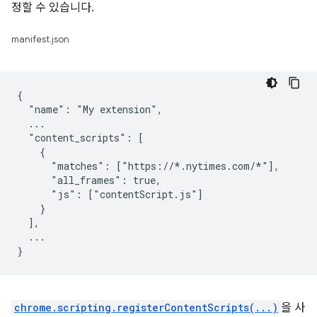
정할 수 있습니다.
manifest.json
{

  "name": "My extension",

  ...

  "content_scripts": [

    {

      "matches": ["https://*.nytimes.com/*"],

      "all_frames": true,

      "js": ["contentScript.js"]

    }

  ],

  ...

chrome.scripting.registerContentScripts(...)
을 사