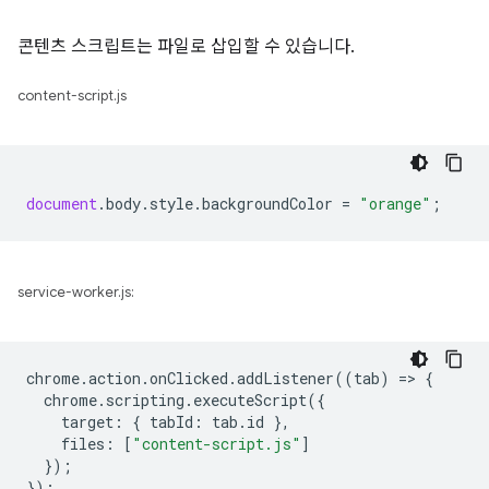
콘텐츠 스크립트는 파일로 삽입할 수 있습니다.
content-script.js
document
.
body
.
style
.
backgroundColor
=
"orange"
;
service-worker.js:
chrome
.
action
.
onClicked
.
addListener
((
tab
)
=
>
{
chrome
.
scripting
.
executeScript
({
target
:
{
tabId
:
tab
.
id
},
files
:
[
"content-script.js"
]
});
});