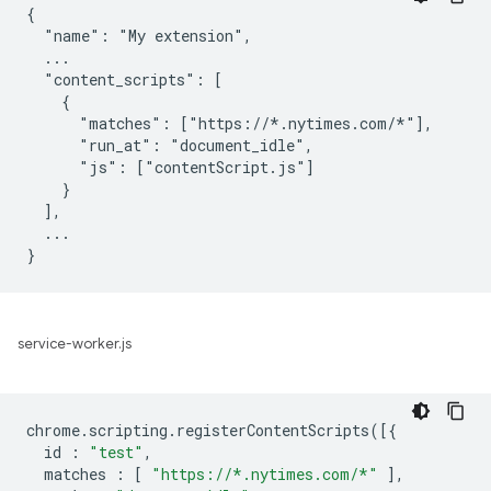
{

  "name": "My extension",

  ...

  "content_scripts": [

    {

      "matches": ["https://*.nytimes.com/*"],

      "run_at": "document_idle",

      "js": ["contentScript.js"]

    }

  ],

  ...

service-worker.js
chrome
.
scripting
.
registerContentScripts
([{
id
:
"test"
,
matches
:
[
"https://*.nytimes.com/*"
],