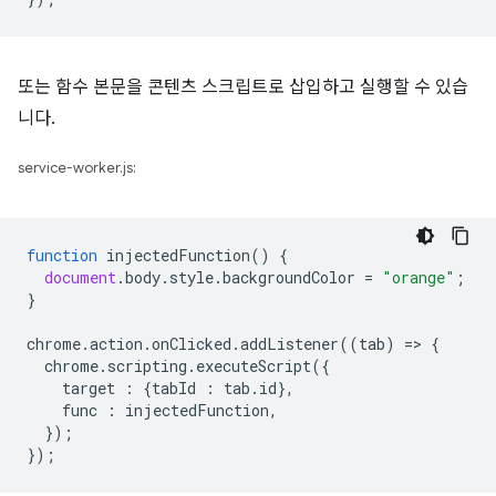
또는 함수 본문을 콘텐츠 스크립트로 삽입하고 실행할 수 있습
니다.
service-worker.js:
function
injectedFunction
()
{
document
.
body
.
style
.
backgroundColor
=
"orange"
;
}
chrome
.
action
.
onClicked
.
addListener
((
tab
)
=
>
{
chrome
.
scripting
.
executeScript
({
target
:
{
tabId
:
tab
.
id
},
func
:
injectedFunction
,
});
});