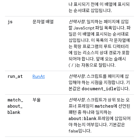
나 표시되기 전에 이 배열에 표시되
는 순서대로 삽입됩니다.
js
문자열 배열
선택사항.
일치하는 페이지에 삽입
할 JavaScript 파일 목록입니다. 파
일은 이 배열에 표시되는 순서대로
삽입됩니다. 이 목록의 각 문자열에
는 확장 프로그램의 루트 디렉터리
에 있는 리소스의 상대 경로가 포함
되어야 합니다. 앞에 오는 슬래시
(`/`)는 자동으로 잘립니다.
run
_
at
RunAt
선택사항.
스크립트를 페이지에 삽
입해야 하는 시점을 지정합니다. 기
document
_
idle
본값은
입니다.
match
_
부울
선택사항.
스크립트가 상위 또는 오
about
_
matches
프너 프레임이
에 선언된
blank
패턴 중 하나와 일치하는
about:blank
프레임에 삽입되어
야 하는지 여부입니다. 기본값은
false입니다.