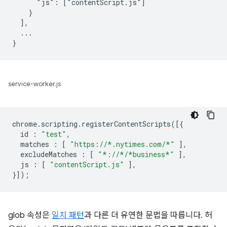
      "js": ["contentScript.js"]

    }

  ],

  ...

service-worker.js
chrome
.
scripting
.
registerContentScripts
([{
id
:
"test"
,
matches
:
[
"https://*.nytimes.com/*"
],
excludeMatches
:
[
"*://*/*business*"
],
js
:
[
"contentScript.js"
],
}]);
glob 속성은
일치 패턴
과 다른 더 유연한 문법을 따릅니다. 허