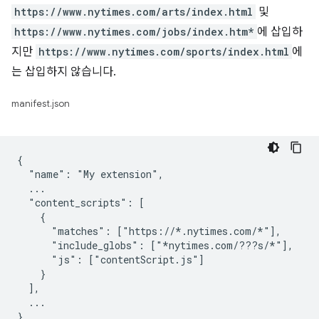
https://www.nytimes.com/arts/index.html
및
https://www.nytimes.com/jobs/index.htm*
에 삽입하
지만
https://www.nytimes.com/sports/index.html
에
는 삽입하지 않습니다.
manifest.json
{

  "name": "My extension",

  ...

  "content_scripts": [

    {

      "matches": ["https://*.nytimes.com/*"],

      "include_globs": ["*nytimes.com/???s/*"],

      "js": ["contentScript.js"]

    }

  ],

  ...
