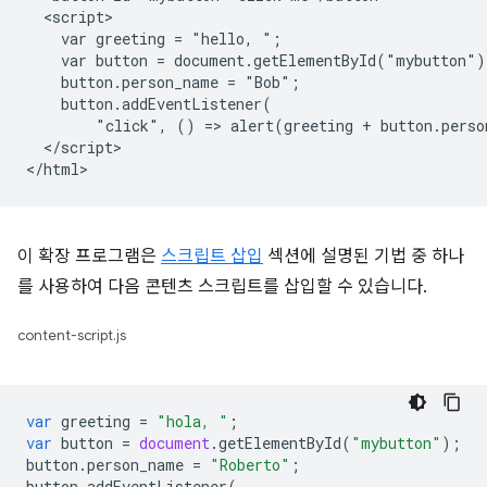
  <script>

    var greeting = "hello, ";

    var button = document.getElementById("mybutton");
    button.person_name = "Bob";

    button.addEventListener(

        "click", () => alert(greeting + button.perso
  </script>

이 확장 프로그램은
스크립트 삽입
섹션에 설명된 기법 중 하나
를 사용하여 다음 콘텐츠 스크립트를 삽입할 수 있습니다.
content-script.js
var
greeting
=
"hola, "
;
var
button
=
document
.
getElementById
(
"mybutton"
);
button
.
person_name
=
"Roberto"
;
button
.
addEventListener
(