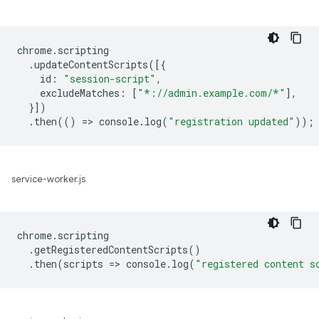
chrome
.
scripting
.
updateContentScripts
([{
id
:
"session-script"
,
excludeMatches
:
[
"*://admin.example.com/*"
],
}])
.
then
(()
=
>
console
.
log
(
"registration updated"
));
service-worker.js
chrome
.
scripting
.
getRegisteredContentScripts
()
.
then
(
scripts
=
>
console
.
log
(
"registered content s