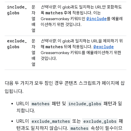
include
_
문
선택사항.
이 glob과도 일치하는 URL만 포함하도
globs
matches
자
록
후에 적용됩니다. 이는
@include
열
Greasemonkey 키워드인
를 에뮬레
배
이션하기 위한 것입니다.
열
exclude
_
문
선택사항.
이 glob과 일치하는 URL을 제외하기 위
globs
matches
@exclude
자
해
뒤에 적용됩니다.
열
Greasemonkey 키워드를 에뮬레이션하기 위한
배
것입니다.
열
다음 두 가지가 모두 참인 경우 콘텐츠 스크립트가 페이지에 삽
입됩니다.
URL이
matches
패턴 및
include_globs
패턴과 일
치합니다.
URL이
exclude_matches
또는
exclude_globs
패
턴과도 일치하지 않습니다.
matches
속성이 필수이므