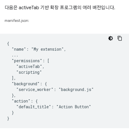
다음은 activeTab 기반 확장 프로그램의 여러 버전입니다.
manifest.json:
{

  "name": "My extension",

  ...

  "permissions": [

    "activeTab",

    "scripting"

  ],

  "background": {

    "service_worker": "background.js"

  },

  "action": {

    "default_title": "Action Button"

  }
