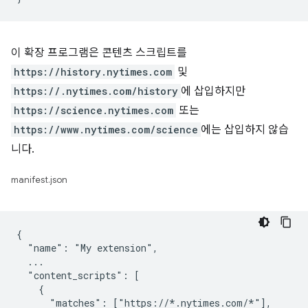
이 확장 프로그램은 콘텐츠 스크립트를
https://history.nytimes.com
및
https://.nytimes.com/history
에 삽입하지만
https://science.nytimes.com
또는
https://www.nytimes.com/science
에는 삽입하지 않습
니다.
manifest.json
{

  "name": "My extension",

  ...

  "content_scripts": [

    {

      "matches": ["https://*.nytimes.com/*"],
