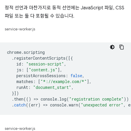
정적 선언과 마찬가지로 동적 선언에는 JavaScript 파일, CSS
파일 또는 둘 다 포함될 수 있습니다.
service-worker.js
chrome
.
scripting
.
registerContentScripts
([{
id
:
"session-script"
,
js
:
[
"content.js"
],
persistAcrossSessions
:
false
,
matches
:
[
"*://example.com/*"
],
runAt
:
"document_start"
,
}])
.
then
(()
=
>
console
.
log
(
"registration complete"
))
.
catch
((
err
)
=
>
console
.
warn
(
"unexpected error"
,
e
service-worker.js