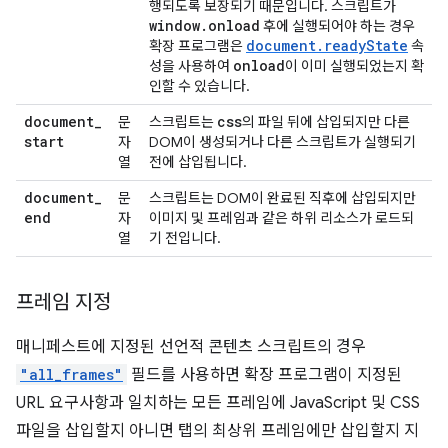
행되도록 보장되기 때문입니다. 스크립트가
window
.
onload
후에 실행되어야 하는 경우
document.readyState
확장 프로그램은
속
onload
성을 사용하여
이 이미 실행되었는지 확
인할 수 있습니다.
document
_
css
문
스크립트는
의 파일 뒤에 삽입되지만 다른
start
자
DOM이 생성되거나 다른 스크립트가 실행되기
열
전에 삽입됩니다.
document
_
문
스크립트는 DOM이 완료된 직후에 삽입되지만
end
자
이미지 및 프레임과 같은 하위 리소스가 로드되
열
기 전입니다.
프레임 지정
매니페스트에 지정된 선언적 콘텐츠 스크립트의 경우
"all_frames"
필드를 사용하면 확장 프로그램이 지정된
URL 요구사항과 일치하는 모든 프레임에 JavaScript 및 CSS
파일을 삽입할지 아니면 탭의 최상위 프레임에만 삽입할지 지