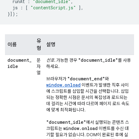
runAt
:
"document_idle"
,
js
:
[
"contentScript.js"
],
}]);
유
이름
설명
형
document
_
"document
_
idle"
문
선호.
가능한 경우
를 사용
idle
자
하세요.
열
"document
_
end"
브라우저가
와
window.onload
이벤트가 발생한 직후 사이
에 스크립트를 삽입할 시간을 선택합니다. 삽입
되는 정확한 시점은 문서의 복잡성과 로드되는
데 걸리는 시간에 따라 다르며 페이지 로드 속도
에 맞게 최적화됩니다.
"document
_
idle"
에서 실행되는 콘텐츠 스
window
.
onload
크립트는
이벤트를 수신 대
기할 필요가 없습니다. DOM이 완료된 후에 실