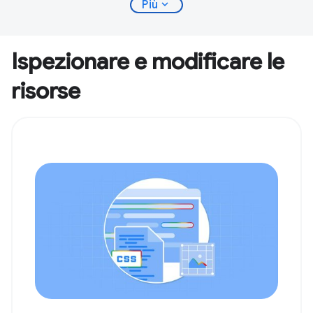
expand_more
Più
Ispezionare e modificare le
risorse