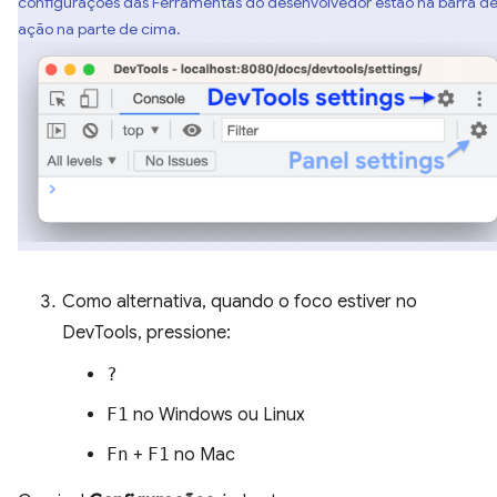
configurações das Ferramentas do desenvolvedor estão na barra d
ação na parte de cima.
Como alternativa, quando o foco estiver no
DevTools, pressione:
?
F1
no Windows ou Linux
Fn
+
F1
no Mac