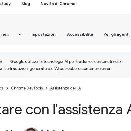
study
Blog
Novità di Chrome
nnelli
Impostazioni
Accessibilità
Per gli agenti
Google utilizza la tecnologia AI per tradurre i contenuti nella
ta. Le traduzioni generate dall'AI potrebbero contenere errori.
cs
Chrome DevTools
Assistenza dell'IA
are con l'assistenza 