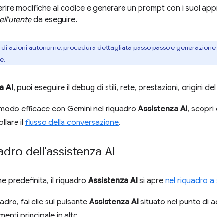
rire modifiche al codice e generare un prompt con i suoi appr
ell'utente
da eseguire.
à di azioni autonome, procedura dettagliata passo passo e generazione 
e.
a AI
, puoi eseguire il debug di stili, rete, prestazioni, origini d
 modo efficace con Gemini nel riquadro
Assistenza AI
, scopri
llare il
flusso della conversazione
.
uadro dell'assistenza AI
e predefinita, il riquadro
Assistenza AI
si apre
nel riquadro 
uadro, fai clic sul pulsante
Assistenza AI
situato nel punto di a
menti principale in alto.