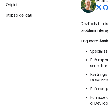
Matth
Origini
Utilizzo dei dati
DevTools fornis
problemi intera
Il riquadro
Assi
Specializz
Può rispon
serie di a
Restringe
DOM, richi
Può esegu
Fornisce u
di DevTool