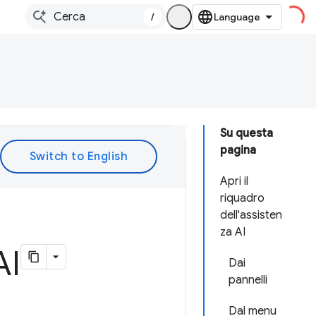
/
Su questa
pagina
Apri il
riquadro
dell'assisten
za AI
AI
Dai
pannelli
Dal menu