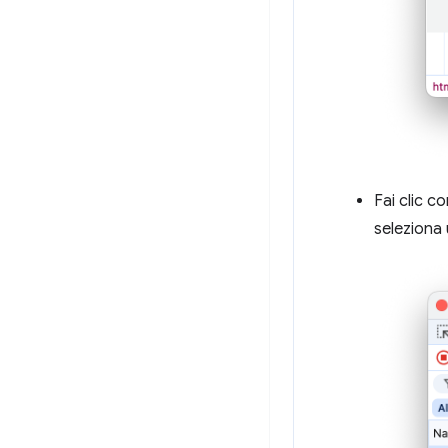
Fai clic c
seleziona