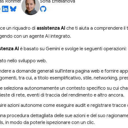
ias Rohmer
Sofia Emelianova
ce un riquadro di
assistenza AI
che ti aiuta a comprendere il t
gendo con un agente AI integrato.
stenza AI
è basato su Gemini e svolge le seguenti operazioni:
ato nello sviluppo web.
dere a domande generali sull'intera pagina web e fornire app
rgomenti, tra cui, a titolo esemplificativo, stile, networking, pre
 e seleziona autonomamente un contesto specifico su cui cha
este di rete, eventi di traccia del rendimento e altro ancora.
ire azioni autonome come eseguire audit e registrare tracce 
na procedura dettagliata delle sue azioni e del suo ragionament
s, in modo da poterle ispezionare con un clic.