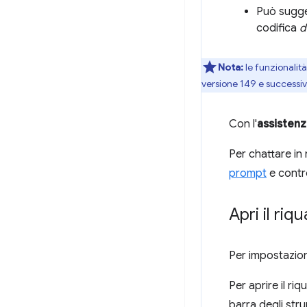
Può sugge
codifica
d
Nota:
le funzionalit
versione 149 e successiv
Con l'
assistenz
Per chattare in
prompt
e contro
Apri il riq
Per impostazion
Per aprire il riq
barra degli stru