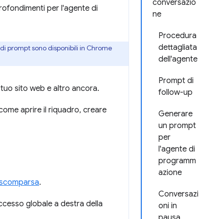
conversazio
ofondimenti per l'agente di
ne
Procedura
dettagliata
di prompt sono disponibili in Chrome
dell'agente
Prompt di
el tuo sito web e altro ancora.
follow-up
 come aprire il riquadro, creare
Generare
un prompt
per
l'agente di
programm
azione
a scomparsa
.
Conversazi
ccesso globale a destra della
oni in
pausa