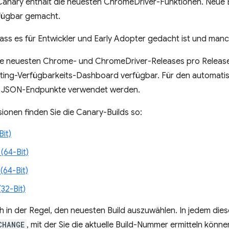
anary enthält die neuesten ChromeDriver-Funktionen. Neue 
rfügbar gemacht.
dass es für Entwickler und Early Adopter gedacht ist und m
ie neuesten Chrome- und ChromeDriver-Releases pro Release-K
ting-Verfügbarkeits-Dashboard verfügbar. Für den automat
n JSON-Endpunkte verwendet werden.
sionen finden Sie die Canary-Builds so:
Bit)
(64-Bit)
64-Bit)
32-Bit)
ch in der Regel, den neuesten Build auszuwählen. In jedem dies
CHANGE
, mit der Sie die aktuelle Build-Nummer ermitteln könn