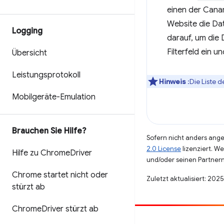
einen der Canar
Website die Dat
Logging
darauf, um die 
Filterfeld ein u
Übersicht
Leistungsprotokoll
Hinweis
:Die Liste 
Mobilgeräte-Emulation
Brauchen Sie Hilfe?
Sofern nicht anders angeg
2.0 License
lizenziert. W
Hilfe zu Chrome
Driver
und/oder seinen Partnern
Chrome startet nicht oder
Zuletzt aktualisiert: 202
stürzt ab
Chrome
Driver stürzt ab