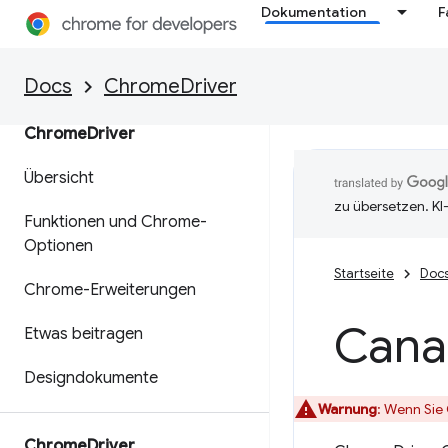
Dokumentation
F
Docs
ChromeDriver
Chrome
Driver
Übersicht
zu übersetzen. KI
Funktionen und Chrome-
Optionen
Startseite
Doc
Chrome-Erweiterungen
Cana
Etwas beitragen
Designdokumente
Warnung
:
Wenn Sie 
Chrome
Driver