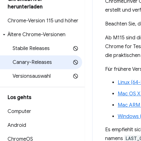
ChromeDriver C
herunterladen
erstellt und ve
Chrome-Version 115 und höher
Beachten Sie, 
Ältere Chrome-Versionen
Ab M115 sind d
Chrome for Tes
Stabile Releases
die praktische
Canary-Releases
Für frühere Ver
Versionsauswahl
Linux (64-
Mac OS X 
Los gehts
Mac ARM (
Computer
Windows (
Android
Es empfiehlt si
namens
LAST_
Chrome
OS