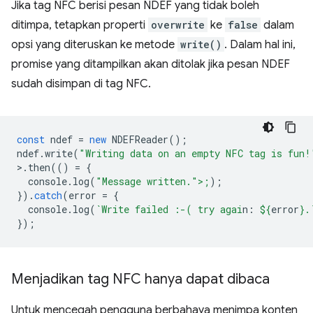
Jika tag NFC berisi pesan NDEF yang tidak boleh
ditimpa, tetapkan properti
overwrite
ke
false
dalam
opsi yang diteruskan ke metode
write()
. Dalam hal ini,
promise yang ditampilkan akan ditolak jika pesan NDEF
sudah disimpan di tag NFC.
const
ndef
=
new
NDEFReader
();
ndef
.
write
(
"Writing data on an empty NFC tag is fun!
>
.
then
(()
=
{
console
.
log
(
"Message written.">;
);
}).
catch
(
error
=
{
console
.
log
(
`Write failed :-( try agai
n: 
${
error
}
.
});
Menjadikan tag NFC hanya dapat dibaca
Untuk mencegah pengguna berbahaya menimpa konten