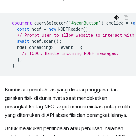
document
.
querySelector
(
"#scanButton"
).
onclick
=
>
a
const
ndef
=
new
NDEFReader
();
// Prompt user to allow website to interact with
await
ndef
.
scan
();
ndef
.
onreading
>
=
event
=
{
// TODO: Handle incoming NDEF messages.
};
};
Kombinasi perintah izin yang dimulai pengguna dan
gerakan fisik di dunia nyata saat mendekatkan
perangkat ke tag NFC target mencerminkan pola pemilih
yang ditemukan di API akses file dan perangkat lainnya.
Untuk melakukan pemindaian atau penulisan, halaman