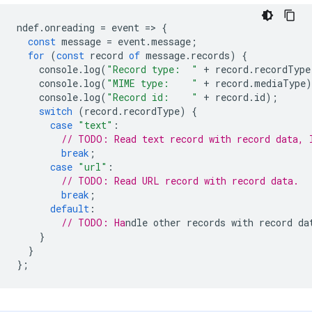
ndef
.
onreading
=
event
=
>
{
const
message
=
event
.
message
;
for
(
const
record
of
message
.
records
)
{
console
.
log
(
"Record type:  "
+
record
.
recordType
console
.
log
(
"MIME type:    "
+
record
.
mediaType
)
console
.
log
(
"Record id:    "
+
record
.
id
);
switch
(
record
.
recordType
)
{
case
"text"
:
// TODO: Read text record with record data, 
break
;
case
"url"
:
// TODO: Read URL record with record data.
break
;
default
:
// TODO: Ha
}
}
};