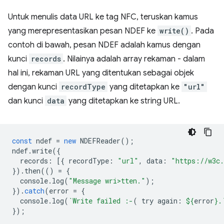
Untuk menulis data URL ke tag NFC, teruskan kamus
yang merepresentasikan pesan NDEF ke
write()
. Pada
contoh di bawah, pesan NDEF adalah kamus dengan
kunci
records
. Nilainya adalah array rekaman - dalam
hal ini, rekaman URL yang ditentukan sebagai objek
dengan kunci
recordType
yang ditetapkan ke
"url"
dan kunci
data
yang ditetapkan ke string URL.
const
ndef
=
new
NDEFReader
();
ndef
.
write
({
records
:
[{
recordType
:
"url"
,
data
:
"https://w3c.
}).
then
(()
=
{
console
.
log
(
"Message wri>tten."
);
}).
catch
(
error
=
{
console
.
log
(
`Write failed :-
( try again: 
${
error
}
.
});