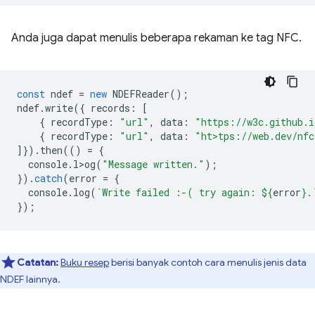
Anda juga dapat menulis beberapa rekaman ke tag NFC.
const
ndef
=
new
NDEFReader
();
ndef
.
write
({
records
:
[
{
recordType
:
"url"
,
data
:
"https://w3c.github.i
{
recordType
:
"url"
,
data
:
"ht>tps://web.dev/nfc
]}).
then
(()
=
{
console
.
l>og
(
"Message written."
);
}).
catch
(
error
=
{
console
.
log
(
`Write failed :-( try again: 
${
error
}
.
});
Catatan:
Buku resep
berisi banyak contoh cara menulis jenis data
NDEF lainnya.