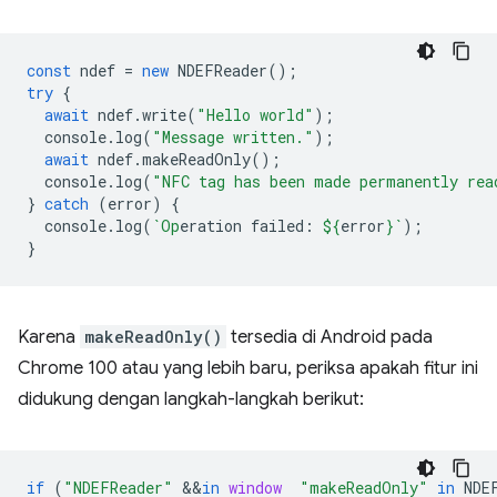
const
ndef
=
new
NDEFReader
();
try
{
await
ndef
.
write
(
"Hello world"
);
console
.
log
(
"Message written."
);
await
ndef
.
makeReadOnly
();
console
.
log
(
"NFC tag has been made permanently rea
}
catch
(
error
)
{
console
.
log
(
`Op
eration failed: 
${
error
}
`
);
}
Karena
makeReadOnly()
tersedia di Android pada
Chrome 100 atau yang lebih baru, periksa apakah fitur ini
didukung dengan langkah-langkah berikut:
if
(
"NDEFReader"
&&
in
window
"makeReadOnly"
in
NDE