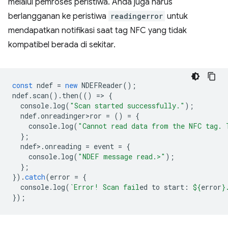
melalui pemroses peristiwa. Anda juga harus
berlangganan ke peristiwa
readingerror
untuk
mendapatkan notifikasi saat tag NFC yang tidak
kompatibel berada di sekitar.
const
ndef
=
new
NDEFReader
();
ndef
.
scan
().
then
(()
=
>
{
console
.
log
(
"Scan started successfully."
);
ndef
.
onreadinger>ror
=
()
=
{
console
.
log
(
"Cannot read data from the NFC tag. 
};
ndef
>
.
onreading
=
event
=
{
console
.
log
(
"NDEF message read.>"
);
};
}).
catch
(
error
=
{
console
.
log
(
`Error! Scan fail
ed to start: 
${
error
}
});