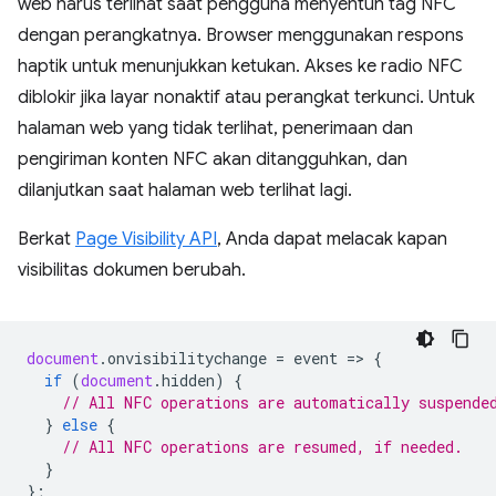
web harus terlihat saat pengguna menyentuh tag NFC
dengan perangkatnya. Browser menggunakan respons
haptik untuk menunjukkan ketukan. Akses ke radio NFC
diblokir jika layar nonaktif atau perangkat terkunci. Untuk
halaman web yang tidak terlihat, penerimaan dan
pengiriman konten NFC akan ditangguhkan, dan
dilanjutkan saat halaman web terlihat lagi.
Berkat
Page Visibility API
, Anda dapat melacak kapan
visibilitas dokumen berubah.
document
.
onvisibilitychange
=
event
=
>
{
if
(
document
.
hidden
)
{
// All NFC operations are automatically suspende
}
else
{
// All NFC operations are resumed, if needed.
}
};