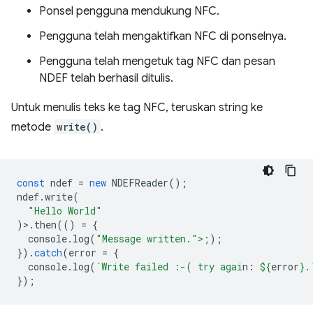
Ponsel pengguna mendukung NFC.
Pengguna telah mengaktifkan NFC di ponselnya.
Pengguna telah mengetuk tag NFC dan pesan
NDEF telah berhasil ditulis.
Untuk menulis teks ke tag NFC, teruskan string ke
metode
write()
.
const
ndef
=
new
NDEFReader
();
ndef
.
write
(
"Hello World"
)>.
then
(()
=
{
console
.
log
(
"Message written.">;
);
}).
catch
(
error
=
{
console
.
log
(
`Write failed :-( try agai
n: 
${
error
}
.
});