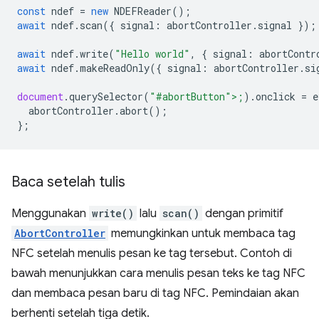
const
ndef
=
new
NDEFReader
();
await
ndef
.
scan
({
signal
:
abortController
.
signal
});
await
ndef
.
write
(
"Hello world"
,
{
signal
:
abortContr
await
ndef
.
makeReadOnly
({
signal
:
abortController
.
si
document
.
querySelector
(
"#abortButton">;
).
onclick
=
e
abortCon
troller
.
abort
();
};
Baca setelah tulis
Menggunakan
write()
lalu
scan()
dengan primitif
AbortController
memungkinkan untuk membaca tag
NFC setelah menulis pesan ke tag tersebut. Contoh di
bawah menunjukkan cara menulis pesan teks ke tag NFC
dan membaca pesan baru di tag NFC. Pemindaian akan
berhenti setelah tiga detik.