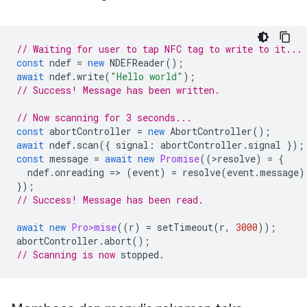
// Waiting for user to tap NFC tag to write to it...
const
ndef
=
new
NDEFReader
();
await
ndef
.
write
(
"Hello world"
);
// Success! Message has been written.
// Now scanning for 3 seconds...
const
abortController
=
new
AbortController
();
await
ndef
.
scan
({
signal
:
abortController
.
signal
});
const
message
=
await
new
Promise
((
>
resolve
)
=
{
ndef
.
onreading
=
>
(
event
)
=
resolve
(
event
.
message
)
});
// Success! Message has been read.
await
new
Pro>mise
((
r
)
=
setTimeout
(
r
,
3000
));
abortController
.
abort
();
// Scanning is now