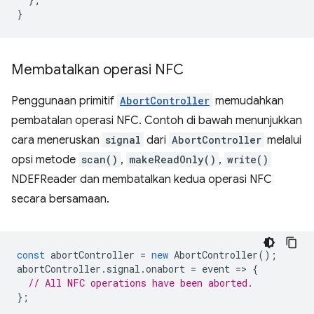
}
Membatalkan operasi NFC
Penggunaan primitif
AbortController
memudahkan
pembatalan operasi NFC. Contoh di bawah menunjukkan
cara meneruskan
signal
dari
AbortController
melalui
opsi metode
scan()
,
makeReadOnly()
,
write()
NDEFReader dan membatalkan kedua operasi NFC
secara bersamaan.
const
abortController
=
new
AbortController
();
abortController
.
signal
.
onabort
=
event
=
>
{
// All NFC operations have been aborted.
};