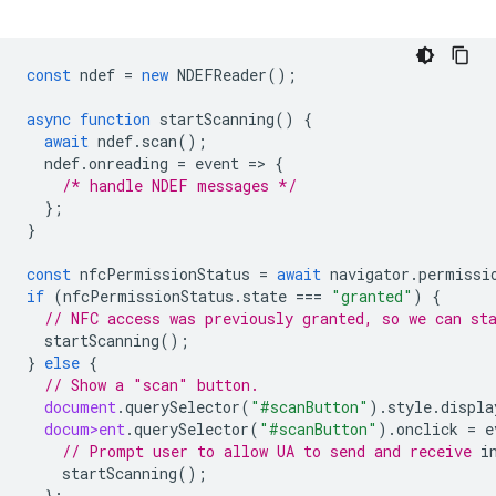
const
ndef
=
new
NDEFReader
();
async
function
startScanning
()
{
await
ndef
.
scan
();
ndef
.
onreading
=
event
=
>
{
/* handle NDEF messages */
};
}
const
nfcPermissionStatus
=
await
navigator
.
permissi
if
(
nfcPermissionStatus
.
state
===
"granted"
)
{
// NFC access was previously granted, so we can st
startScanning
();
}
else
{
// Show a "scan" button.
document
.
querySelector
(
"#scanButton"
).
style
.
displa
docum>ent
.
querySelector
(
"#scanButton"
).
onclick
=
e
// Prompt user to allow UA to send and receive 
startScanning
();
};