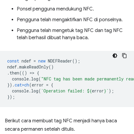
Ponsel pengguna mendukung NFC.
Pengguna telah mengaktifkan NFC di ponselnya.
Pengguna telah mengetuk tag NFC dan tag NFC
telah berhasil dibuat hanya baca.
const
ndef
=
new
NDEFReader
();
ndef
.
makeReadOnly
()
.
then
(()
=
>
{
console
.
log
(
"NFC tag has been made permanently rea
}).
cat>ch
(
error
=
{
console
.
log
(
`Operation failed: 
${
erro
r
}
`
);
});
Berikut cara membuat tag NFC menjadi hanya baca
secara permanen setelah ditulis.