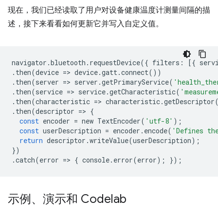
现在，我们已经读取了用户对设备健康温度计测量间隔的描
述，接下来看看如何更新它并写入自定义值。
navigator
.
bluetooth
.
requestDevice
({
filters
:
[{
serv
.
then
(
device
=
>
device
.
gatt
.
connect
())
.
then
(
server
=
>
server
.
getPrimaryService
(
'health_the
.
then
(
service
=
>
service
.
getCharacteristic
(
'measurem
.
then
(
characteristic
=
>
characteristic
.
getDescriptor
.
then
(
descriptor
=
>
{
const
encoder
=
new
TextEncoder
(
'utf-8'
);
const
userDescription
=
encoder
.
encode
(
'Defines th
return
descriptor
.
writeValue
(
userDescription
);
})
.
catch
(
error
=
>
{
console
.
error
(
error
);
});
示例、演示和 Codelab