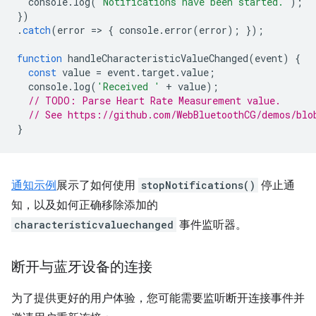
console
.
log
(
'Notifications have been started.'
);
})
.
catch
(
error
=
>
{
console
.
error
(
error
);
});
function
handleCharacteristicValueChanged
(
event
)
{
const
value
=
event
.
target
.
value
;
console
.
log
(
'Received '
+
value
);
// TODO: Parse Heart Rate Measurement value.
// See https://github.com/WebBluetoothCG/demos/blo
}
通知示例
展示了如何使用
stopNotifications()
停止通
知，以及如何正确移除添加的
characteristicvaluechanged
事件监听器。
断开与蓝牙设备的连接
为了提供更好的用户体验，您可能需要监听断开连接事件并