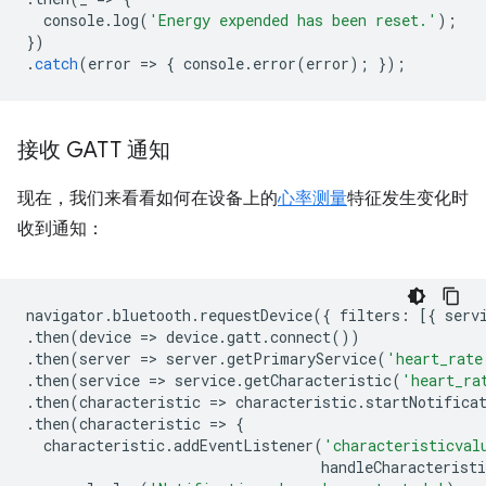
console
.
log
(
'Energy expended has been reset.'
);
})
.
catch
(
error
=
>
{
console
.
error
(
error
);
});
接收 GATT 通知
现在，我们来看看如何在设备上的
心率测量
特征发生变化时
收到通知：
navigator
.
bluetooth
.
requestDevice
({
filters
:
[{
serv
.
then
(
device
=
>
device
.
gatt
.
connect
())
.
then
(
server
=
>
server
.
getPrimaryService
(
'heart_rate
.
then
(
service
=
>
service
.
getCharacteristic
(
'heart_ra
.
then
(
characteristic
=
>
characteristic
.
startNotifica
.
then
(
characteristic
=
>
{
characteristic
.
addEventListener
(
'characteristicval
handleCharacteristi