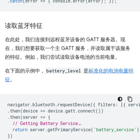
.
catch
(
error
=
>
{
console
.
error
(
error
);
});
读取蓝牙特征
在此处，我们连接到远程蓝牙设备的 GATT 服务器。现
在，我们想要获取一个主 GATT 服务，并读取属于该服务
的特征。例如，我们尝试读取设备电池的当前电量。
在下面的示例中，
battery_level
是
标准化的电池电量特
征
。
navigator
.
bluetooth
.
requestDevice
({
filters
:
[{
serv
.
then
(
device
=
>
device
.
gatt
.
connect
())
.
then
(
server
=
>
{
// Getting Battery Service…
return
server
.
getPrimaryService
(
'battery_service'
)
})