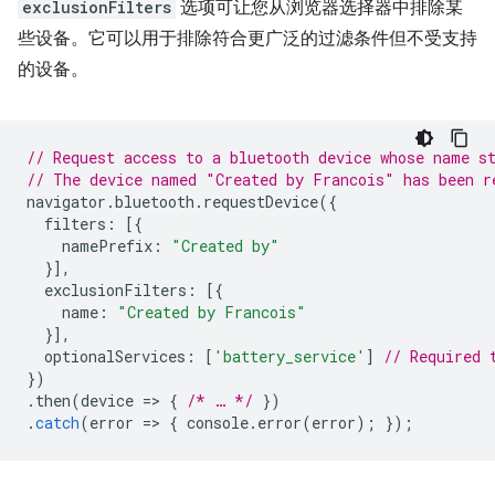
exclusionFilters
选项可让您从浏览器选择器中排除某
些设备。它可以用于排除符合更广泛的过滤条件但不受支持
的设备。
// Request access to a bluetooth device whose name s
// The device named "Created by Francois" has been r
navigator
.
bluetooth
.
requestDevice
({
filters
:
[{
namePrefix
:
"Created by"
}],
exclusionFilters
:
[{
name
:
"Created by Francois"
}],
optionalServices
:
[
'battery_service'
]
// Required 
})
.
then
(
device
=
>
{
/* … */
})
.
catch
(
error
=
>
{
console
.
error
(
error
);
});