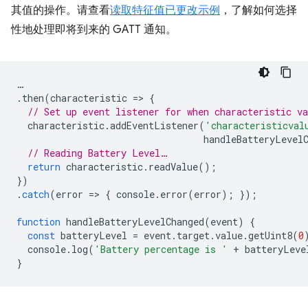
其值的操作。请查看
读取特征值已更改示例
，了解如何选择
性地处理即将到来的 GATT 通知。
…
.
then
(
characteristic
=
>
{
// Set up event listener for when characteristic va
characteristic
.
addEventListener
(
'characteristicval
handleBatteryLevel
// Reading Battery Level…
return
characteristic
.
readValue
();
})
.
catch
(
error
=
>
{
console
.
error
(
error
);
});
function
handleBatteryLevelChanged
(
event
)
{
const
batteryLevel
=
event
.
target
.
value
.
getUint8
(
0
console
.
log
(
'Battery percentage is '
+
batteryLeve
}