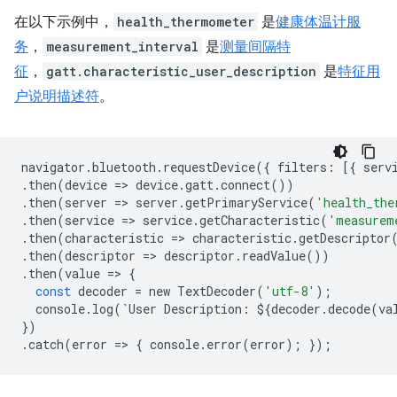
在以下示例中，
health_thermometer
是
健康体温计服
务
，
measurement_interval
是
测量间隔特
征
，
gatt.characteristic_user_description
是
特征用
户说明描述符
。
navigator
.
bluetooth
.
requestDevice
({
filters
:
[{
serv
.
then
(
device
=
>
device
.
gatt
.
connect
())
.
then
(
server
=
>
server
.
getPrimaryService
(
'health_the
.
then
(
service
=
>
service
.
getCharacteristic
(
'measurem
.
then
(
characteristic
=
>
characteristic
.
getDescriptor
.
then
(
descriptor
=
>
descriptor
.
readValue
())
.
then
(
value
=
>
{
const
decoder
=
new
TextDecoder
(
'utf-8'
);
console
.
log
(
`
User
Description
:
$
{
decoder
.
decode
(
va
})
.
catch
(
error
=
>
{
console
.
error
(
error
);
});