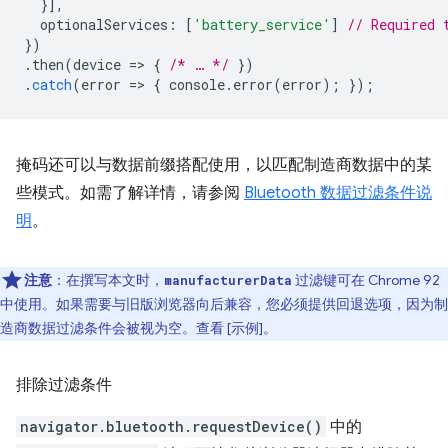
}],
optionalServices
:
[
'battery_service'
]
// Required 
})
.
then
(
device
=
>
{
/* … */
})
.
catch
(
error
=
>
{
console
.
error
(
error
);
});
掩码还可以与数据前缀搭配使用，以匹配制造商数据中的某
些模式。如需了解详情，请参阅
Bluetooth 数据过滤条件说
明
。
注意
：在撰写本文时，
过滤键可在 Chrome 92
manufacturerData
中使用。如果需要与旧版浏览器向后兼容，您必须提供回退选项，因为制
造商数据过滤条件会被视为空。查看 [示例]。
排除过滤条件
navigator.bluetooth.requestDevice()
中的