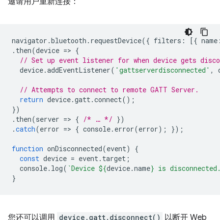
邀请用户重新连接：
navigator
.
bluetooth
.
requestDevice
({
filters
:
[{
name
.
then
(
device
=
>
{
// Set up event listener for when device gets disco
device
.
addEventListener
(
'gattserverdisconnected'
,
// Attempts to connect to remote GATT Server.
return
device
.
gatt
.
connect
();
})
.
then
(
server
=
>
{
/* … */
})
.
catch
(
error
=
>
{
console
.
error
(
error
);
});
function
onDisconnected
(
event
)
{
const
device
=
event
.
target
;
console
.
log
(
`Device 
${
device
.
name
}
 is disconnected
}
您还可以调用
device.gatt.disconnect()
以断开 Web