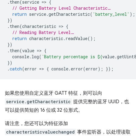
.
then
(
service
=
>
{
// Getting Battery Level Characteristic…
return
service
.
getCharacteristic
(
'battery_level'
);
})
.
then
(
characteristic
=
>
{
// Reading Battery Level…
return
characteristic
.
readValue
();
})
.
then
(
value
=
>
{
console
.
log
(
`Battery percentage is 
${
value
.
getUint
})
.
catch
(
error
=
>
{
console
.
error
(
error
);
});
如果您使用自定义蓝牙 GATT 特征，则可以向
service.getCharacteristic
提供完整的蓝牙 UUID，也
可以提供简短的 16 位或 32 位形式。
请注意，您还可以为特征添加
characteristicvaluechanged
事件监听器，以处理读取