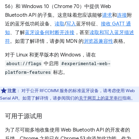
56）和 Windows 10（Chrome 70）中提供 Web
Bluetooth API 的子集。这意味着您应该能够
请求
和
连接
附
近的蓝牙低功耗设备、
读取
/
写入
蓝牙特征、
接收 GATT 通
知
、了解
蓝牙设备何时断开连接
，甚至
读取和写入蓝牙描述
符
。如需了解详情，请参阅 MDN 的
浏览器兼容性
表格。
对于 Linux 和更早版本的 Windows，请在
about://flags
中启用
#experimental-web-
platform-features
标志。
注意
：
对于公开 RFCOMM 服务的标准蓝牙设备，请考虑使用 Web
Serial API。如需了解详情，请参阅我们的
关于网页上的蓝牙串行
指南。
可用于源试用
为了尽可能多地收集使用 Web Bluetooth API 的开发者的
反馈，Chrome 之前已在 Chrome 53 中添加此功能，作为