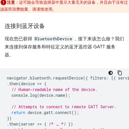
注意
：这可能会导致选择器中显示大量无关的设备，并且由于没有过
滤器而浪费能量。请谨慎使用。
连接到蓝牙设备
现在您已获得
BluetoothDevice
，接下来该怎么做？我们
来连接到保存服务和特征定义的蓝牙遥控器 GATT 服务
器。
navigator
.
bluetooth
.
requestDevice
({
filters
:
[{
serv
.
then
(
device
=
>
{
// Human-readable name of the device.
console
.
log
(
device
.
name
);
// Attempts to connect to remote GATT Server.
return
device
.
gatt
.
connect
();
})
.
then
(
server
=
>
{
/* … */
})