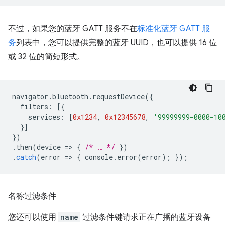
不过，如果您的蓝牙 GATT 服务不在
标准化蓝牙 GATT 服
务
列表中，您可以提供完整的蓝牙 UUID，也可以提供 16 位
或 32 位的简短形式。
navigator
.
bluetooth
.
requestDevice
({
filters
:
[{
services
:
[
0x1234
,
0x12345678
,
'99999999-0000-10
}]
})
.
then
(
device
=
>
{
/* … */
})
.
catch
(
error
=
>
{
console
.
error
(
error
);
});
名称过滤条件
您还可以使用
name
过滤条件键请求正在广播的蓝牙设备