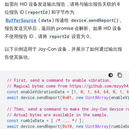
如需向 HID 设备发送输出报告，请将与输出报告关联的 8
位报告 ID (
reportId
) 和字节作为
BufferSource
(
data
) 传递给
device.sendReport()
。
报告发送完毕后，返回的 promise 会解析。如果 HID 设备
不使用报告 ID，请将
reportId
设置为 0。
以下示例适用于 Joy-Con 设备，并展示了如何通过输出报
告使其振动。
// First, send a command to enable vibration.
// Magical bytes come from https://github.com/mzyy94
const
enableVibrationData
=
[
1
,
0
,
1
,
64
,
64
,
0
,
1
,
6
await
device
.
sendReport
(
0x01
,
new
Uint8Array
(
enableV
// Then, send a command to make the Joy-Con device r
// Actual bytes are available in the sample.
const
rumbleData
=
[
/* ... */
];
await
device
.
sendReport
(
0x10
,
new
Uint8Array
(
rumbleD