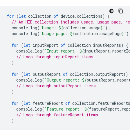
for
(
let
collection
of
device
.
collections
)
{
// An HID collection includes usage, usage page, re
console
.
log
(
`Usage: 
${
collection
.
usage
}
`
);
console
.
log
(
`Usage page: 
${
collection
.
usagePage
}
`
)
for
(
let
inputReport
of
collection
.
inputReports
)
{
console
.
log
(
`Input report: 
${
inputReport
.
reportI
// Loop through inputReport.items
}
for
(
let
outputReport
of
collection
.
outputReports
)
console
.
log
(
`Output report: 
${
outputReport
.
repor
// Loop through outputReport.items
}
for
(
let
featureReport
of
collection
.
featureReport
console
.
log
(
`Feature report: 
${
featureReport
.
rep
// Loop through featureReport.items
}