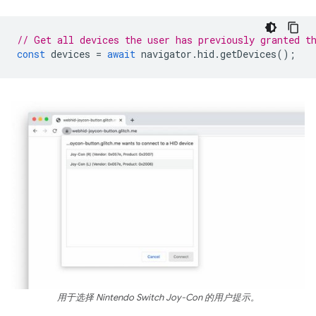
// Get all devices the user has previously granted t
const
devices
=
await
navigator
.
hid
.
getDevices
();
用于选择 Nintendo Switch Joy-Con 的用户提示。