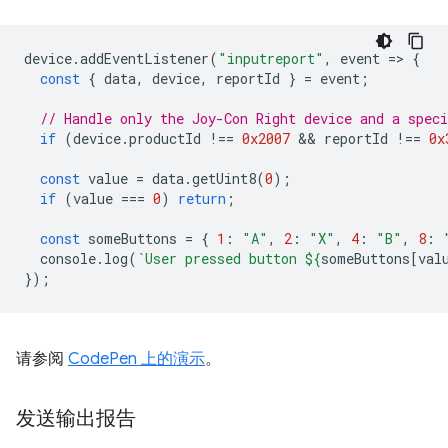
device
.
addEventListener
(
"inputreport"
,
event
=
>
{
const
{
data
,
device
,
reportId
}
=
event
;
// Handle only the Joy-Con Right device and a speci
if
(
device
.
productId
!==
0x2007
 && 
reportId
!==
0x
const
value
=
data
.
getUint8
(
0
);
if
(
value
===
0
)
return
;
const
someButtons
=
{
1
:
"A"
,
2
:
"X"
,
4
:
"B"
,
8
:
console
.
log
(
`User pressed button 
${
someButtons
[
val
});
请参阅
CodePen 上的演示
。
发送输出报告