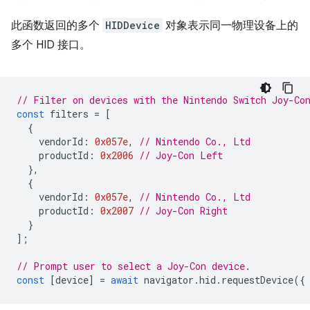
此函数返回的多个
HIDDevice
对象表示同一物理设备上的
多个 HID 接口。
// Filter on devices with the Nintendo Switch Joy-Co
const
filters
=
[
{
vendorId
:
0x057e
,
// Nintendo Co., Ltd
productId
:
0x2006
// Joy-Con Left
},
{
vendorId
:
0x057e
,
// Nintendo Co., Ltd
productId
:
0x2007
// Joy-Con Right
}
];
// Prompt user to select a Joy-Con device.
const
[
device
]
=
await
navigator
.
hid
.
requestDevice
({