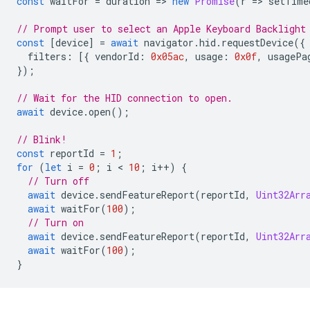
const
waitFor
=
duration
=
>
new
Promise
(
r
=
>
setTime
// Prompt user to select an Apple Keyboard Backlight
const
[
device
]
=
await
navigator
.
hid
.
requestDevice
({
filters
:
[{
vendorId
:
0x05ac
,
usage
:
0x0f
,
usagePa
});
// Wait for the HID connection to open.
await
device
.
open
();
// Blink!
const
reportId
=
1
;
for
(
let
i
=
0
;
i
 < 
10
;
i
++
)
{
// Turn off
await
device
.
sendFeatureReport
(
reportId
,
Uint32Arr
await
waitFor
(
100
);
// Turn on
await
device
.
sendFeatureReport
(
reportId
,
Uint32Arr
await
waitFor
(
100
);
}