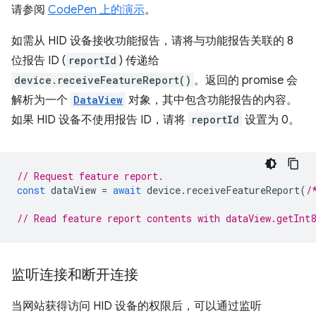
请参阅
CodePen 上的演示
。
如需从 HID 设备接收功能报告，请将与功能报告关联的 8
位报告 ID (
reportId
) 传递给
device.receiveFeatureReport()
。返回的 promise 会
解析为一个
DataView
对象，其中包含功能报告的内容。
如果 HID 设备不使用报告 ID，请将
reportId
设置为 0。
// Request feature report.
const
dataView
=
await
device
.
receiveFeatureReport
(
/
// Read feature report contents with dataView.getInt
监听连接和断开连接
当网站获得访问 HID 设备的权限后，可以通过监听