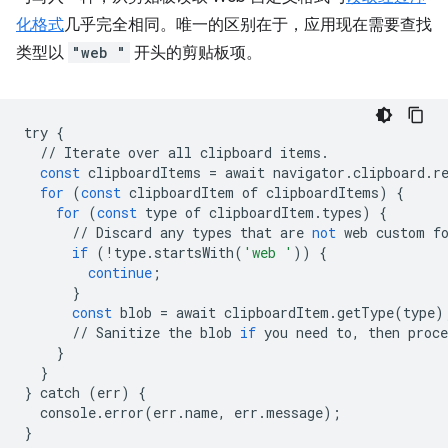
化格式
几乎完全相同。唯一的区别在于，应用现在需要查找
类型以
"web "
开头的剪贴板项。
try
{
//
Iterate
over
all
clipboard
items
.
const
clipboardItems
=
await
navigator
.
clipboard
.
r
for
(
const
clipboardItem
of
clipboardItems
)
{
for
(
const
type
of
clipboardItem
.
types
)
{
//
Discard
any
types
that
are
not
web
custom
f
if
(
!
type
.
startsWith
(
'web '
))
{
continue
;
}
const
blob
=
await
clipboardItem
.
getType
(
type
)
//
Sanitize
the
blob
if
you
need
to
,
then
proce
}
}
}
catch
(
err
)
{
console
.
error
(
err
.
name
,
err
.
message
);
}