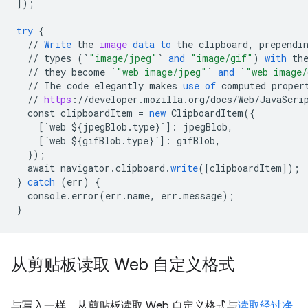
]
);
try
{
//
Write
the
image
data
to
the
clipboard
,
prependi
//
types
(
`
"image/jpeg"
`
and
"image/gif"
)
with
th
//
they
become
`
"web image/jpeg"
`
and
`
"web image/
//
The
code
elegantly
makes
use
of
computed
proper
//
https
:
//
developer
.
mozilla
.
org
/
docs
/
Web
/
JavaScri
const
clipboardItem
=
new
ClipboardItem
(
{
[
`web ${jpegBlob.type}`
]
:
jpegBlob
,
[
`web ${gifBlob.type}`
]
:
gifBlob
,
}
);
await
navigator
.
clipboard
.
write
(
[
clipboardItem
]
);
}
catch
(
err
)
{
console
.
error
(
err
.
name
,
err
.
message
);
}
从剪贴板读取 Web 自定义格式
与写入一样，从剪贴板读取 Web 自定义格式与
读取经过净