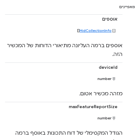
מאפיינים
אוספים
[]
HidCollectionInfo
אוספים ברמה העליונה מתיאורי הדוחות של המכשיר
הזה.
deviceId
number
מזהה מכשיר אטום.
maxFeatureReportSize
number
הגודל המקסימלי של דוח התכונות באוסף ברמה