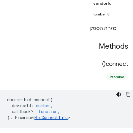
vendorId
number
מזהה הספק.
Methods
)
connect(
Promise
chrome
.
hid
.
connect
(
deviceId
:
number
,
callback?
:
function
,
)
:
Promise<
HidConnectInfo
>