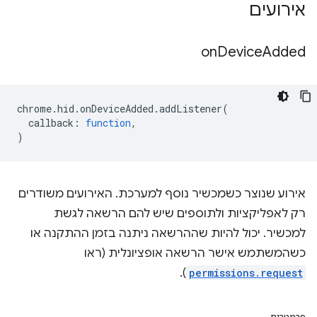
אירועים
on
Device
Added
chrome
.
hid
.
onDeviceAdded
.
addListener
(
callback
:
function
,
)
אירוע שנוצר כשמכשיר נוסף למערכת. האירועים משודרים
רק לאפליקציות ולתוספים שיש להם הרשאה לגשת
למכשיר. יכול להיות שההרשאה ניתנה בזמן ההתקנה או
כשהמשתמש אישר הרשאה אופציונלית (ראו
).
permissions.request