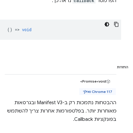
הפרמטר
callback
נראה כך:
() =>
void
החזרות
Promise<void>
Chrome 117 ואילך
ההבטחות נתמכות רק ב-Manifest V3 ובגרסאות
מאוחרות יותר. בפלטפורמות אחרות צריך להשתמש
בפונקציות Callback.