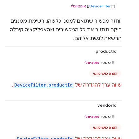
DeviceFilter
[]
אופציונלי
יוחזר מכשיר שתואם למסנן כלשהו. רשימת מסננים
ריקה תחזיר את כל המכשירים שהאפליקציה קיבלה
הרשאה לגשת אליהם.
productId
מספר
אופציונלי
הוצא משימוש
שווה ערך להגדרה של
DeviceFilter.productId
.
vendorId
מספר
אופציונלי
הוצא משימוש
DeviceFilter.vendorId