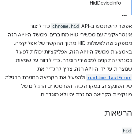
HidDeviceInfo
אפשר להשתמש ב-API‏
chrome.hid
כדי ליצור
אינטראקציה עם מכשירי HID מחוברים. ממשק ה-API הזה
מספק גישה לפעולות HID מתוך ההקשר של אפליקציה.
באמצעות ממשק ה-API הזה, אפליקציות יכולות לפעול
כמנהלי התקנים למכשירי חומרה. כדי לדווח על שגיאות
שנוצרות על ידי ה-API הזה, צריך להגדיר את
runtime.lastError
ולהפעיל את הקריאה החוזרת הרגילה
של הפונקציה. במקרה כזה, הפרמטרים הרגילים של
פונקציית הקריאה החוזרת יהיו לא מוגדרים.
הרשאות
hid