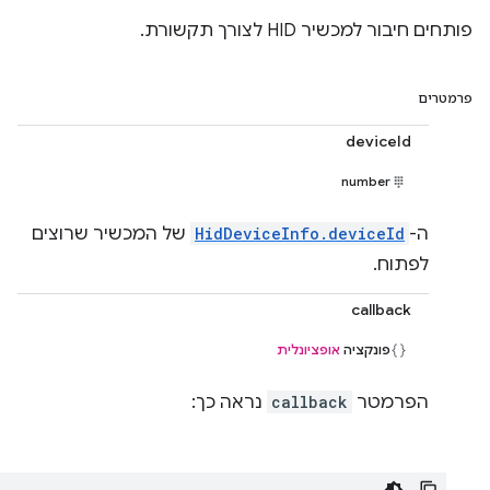
פותחים חיבור למכשיר HID לצורך תקשורת.
פרמטרים
deviceId
number
ה-
HidDeviceInfo.deviceId
של המכשיר שרוצים
לפתוח.
callback
פונקציה
אופציונלית
הפרמטר
callback
נראה כך: